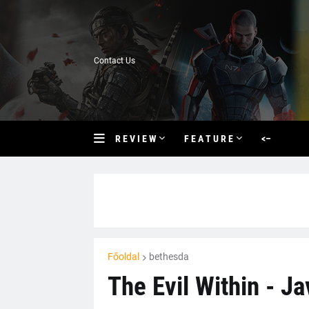
Contact Us
R E V I E W
F E A T U R E
<–
Főoldal
bethesda
The Evil Within - J