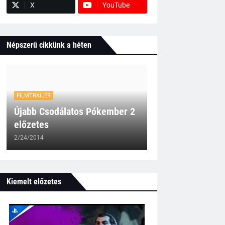
X
YouTube
Népszerű cikkünk a héten
FILMTRAILER
Újabb Csodálatos Pókember 2
előzetes
2/24/2014
Kiemelt előzetes