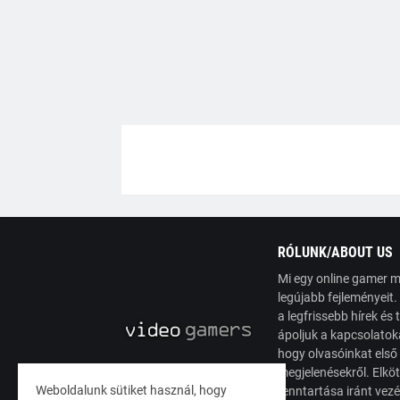
RÓLUNK/ABOUT US
Mi egy online gamer m
legújabb fejleményeit
a legfrissebb hírek é
ápoljuk a kapcsolatoka
hogy olvasóinkat első
megjelenésekről. Elköt
Weboldalunk sütiket használ, hogy
fenntartása iránt vez