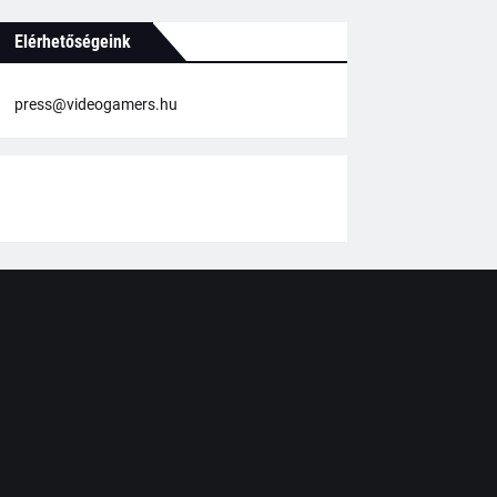
Elérhetőségeink
press@videogamers.hu