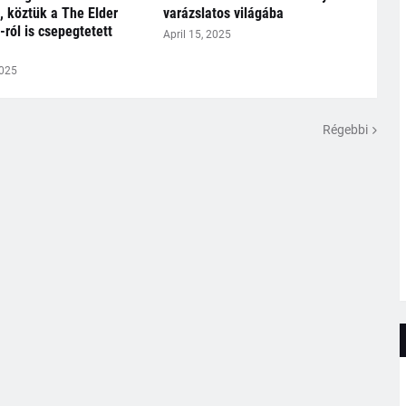
, köztük a The Elder
varázslatos világába
-ról is csepegtetett
April 15, 2025
2025
Régebbi