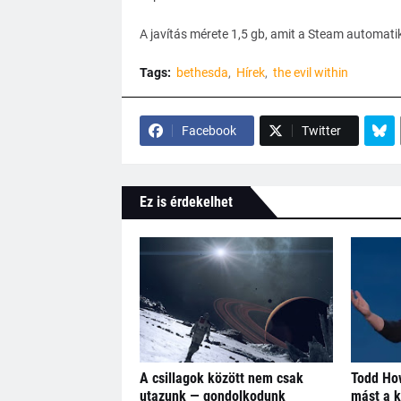
A javítás mérete 1,5 gb, amit a Steam automatikus
Tags:
bethesda
Hírek
the evil within
Facebook
Twitter
Ez is érdekelhet
A csillagok között nem csak
Todd How
utazunk — gondolkodunk
mást a 