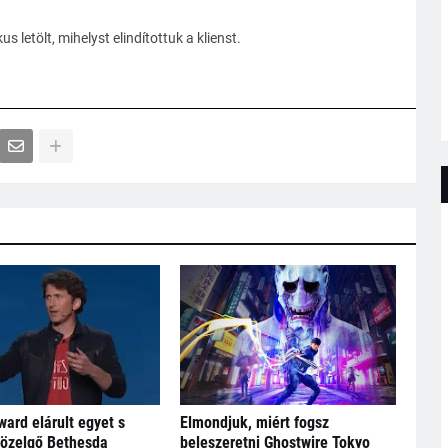
 letölt, mihelyst elindítottuk a klienst.
ard elárult egyet s
Elmondjuk, miért fogsz
közelgő Bethesda
beleszeretni Ghostwire Tokyo