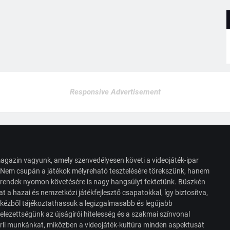
Responsive Advertisement
agazin vagyunk, amely szenvedélyesen követi a videojáték-ipar
. Nem csupán a játékok mélyreható tesztelésére törekszünk, hanem
s trendek nyomon követésére is nagy hangsúlyt fektetünk. Büszkén
t a hazai és nemzetközi játékfejlesztő csapatokkal, így biztosítva,
 kézből tájékoztathassuk a legizgalmasabb és legújabb
elezettségünk az újságírói hitelesség és a szakmai színvonal
érli munkánkat, miközben a videojáték-kultúra minden aspektusát