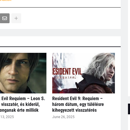
 Evil Requiem – Leon S.
Resident Evil 9: Requiem –
visszatér, és kiderül,
három dátum, egy túlélésre
jonganak érte milliók
kihegyezett visszatérés
13, 2025
June 26, 2025