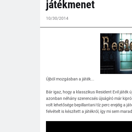
játékmenet
10/30/2014
Újból mozgásban a játék...
Bár igaz, hogy a klasszikus Resident Evil játék új
azonban néhány szerencsés újságíró már kipr
volt lehetősége bepillantani tíz perc erejéig a j
felvételt is készített a játékról, így mi sem mar