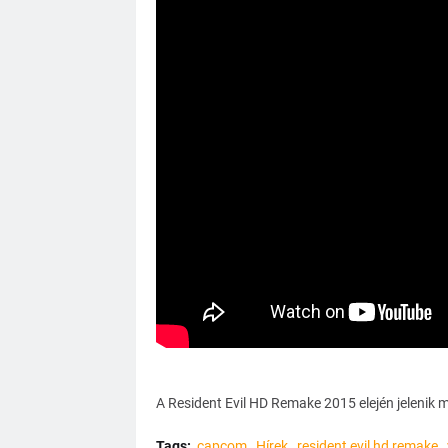
A Resident Evil HD Remake 2015 elején jelenik 
Tags:
capcom
Hírek
resident evil hd remake