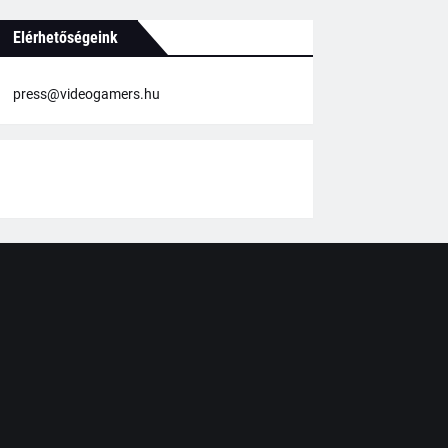
Elérhetőségeink
press@videogamers.hu