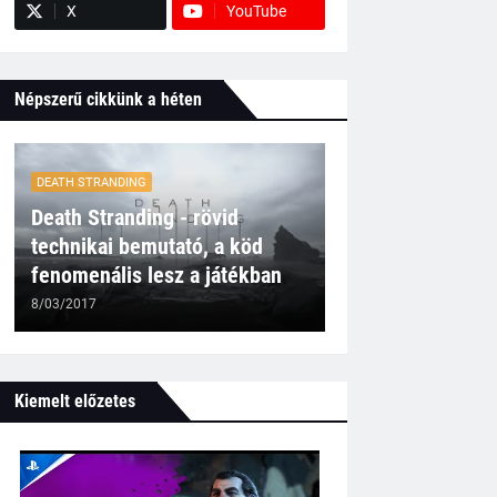
X
YouTube
Népszerű cikkünk a héten
DEATH STRANDING
Death Stranding - rövid
technikai bemutató, a köd
fenomenális lesz a játékban
8/03/2017
Kiemelt előzetes