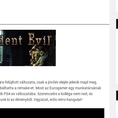
ra-felújított változata, csak a jövőév elején jelenik majd meg,
óbálhatta a remake-et. Most az Eurogamer egy munkatársának
áték PS4-es változatába. Szerencsére a kolléga nem rest, és
adunk ki az élményből. Vigyázat, erős retro-hangulat!