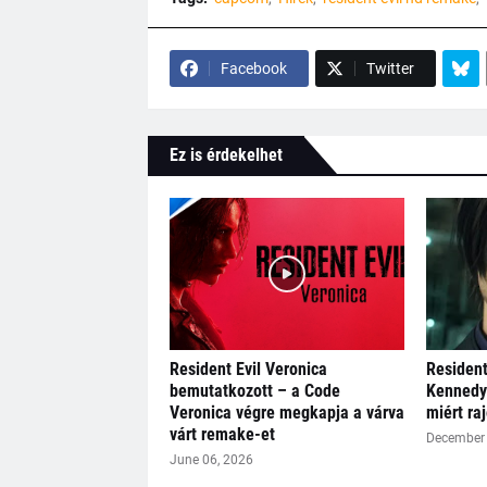
Facebook
Twitter
Ez is érdekelhet
Resident Evil Veronica
Resident
bemutatkozott – a Code
Kennedy 
Veronica végre megkapja a várva
miért ra
várt remake-et
December 
June 06, 2026