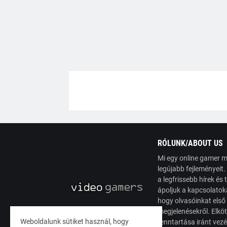
RÓLUNK/ABOUT US
Mi egy online gamer m
legújabb fejleményeit
a legfrissebb hírek é
ápoljuk a kapcsolatoka
hogy olvasóinkat első
megjelenésekről. Elköt
Weboldalunk sütiket használ, hogy
fenntartása iránt vez