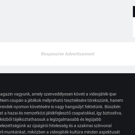
Responsive Advertisement
agazin vagyunk, amely szenvedélyesen követi a videojáték-ipar
. Nem csupán a játékok mélyreható tesztelésére törekszünk, hanem
s trendek nyomon követésére is nagy hangsúlyt fektetünk. Büszkén
t a hazai és nemzetközi játékfejlesztő csapatokkal, így biztosítva,
 kézből tájékoztathassuk a legizgalmasabb és legújabb
elezettségünk az újságírói hitelesség és a szakmai színvonal
érli munkánkat, miközben a videojáték-kultúra minden aspektusát