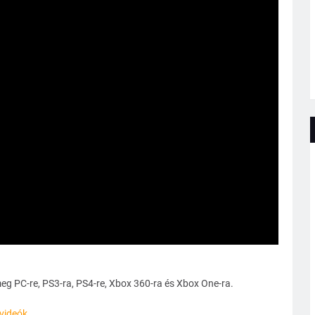
meg PC-re, PS3-ra, PS4-re, Xbox 360-ra és Xbox One-ra.
videók