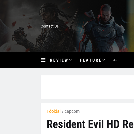
Contact Us
R E V I E W
F E A T U R E
<–
Főoldal
capcom
Resident Evil HD R