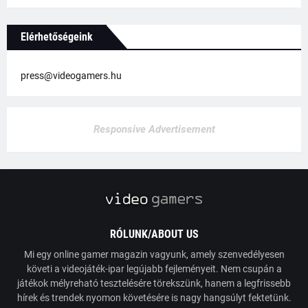
Elérhetőségeink
press@videogamers.hu
Responsive Advertisement
RÓLUNK/ABOUT US
Mi egy online gamer magazin vagyunk, amely szenvedélyesen
követi a videojáték-ipar legújabb fejleményeit. Nem csupán a
játékok mélyreható tesztelésére törekszünk, hanem a legfrissebb
hírek és trendek nyomon követésére is nagy hangsúlyt fektetünk.