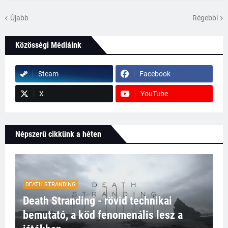
Újabb
Régebbi
Közösségi Médiáink
Steam
Facebook
X
YouTube
Népszerű cikkünk a héten
DEATH STRANDING
Death Stranding - rövid technikai
bemutató, a köd fenomenális lesz a