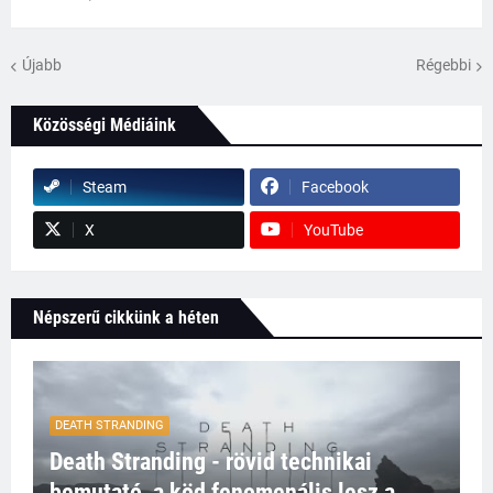
Újabb
Régebbi
Közösségi Médiáink
Steam
Facebook
X
YouTube
Népszerű cikkünk a héten
DEATH STRANDING
Death Stranding - rövid technikai
bemutató, a köd fenomenális lesz a