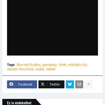
Tags:
Blue Isle Studios
gameplay
Hírek
midnight city
slender: the arrival
trailer
videók
Facebook
Twitter
Ez is érdekelhet