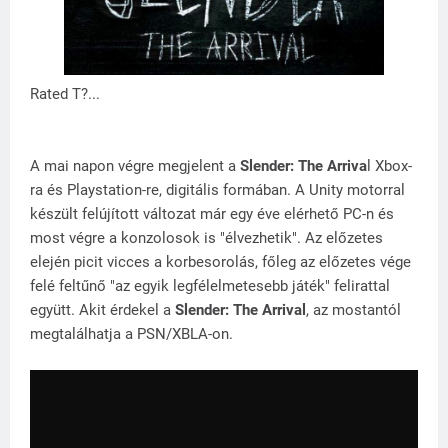
Rated T?...
A mai napon végre megjelent a
Slender: The Arriva
l Xbox-
ra és Playstation-re, digitális formában. A Unity motorral
készült felújított változat már egy éve elérhető PC-n és
most végre a konzolosok is "élvezhetik". Az előzetes
elején picit vicces a korbesorolás, főleg az előzetes vége
felé feltűnő "az egyik legfélelmetesebb játék" felirattal
együtt. Akit érdekel a
Slender: The Arrival
, az mostantól
megtalálhatja a PSN/XBLA-on.