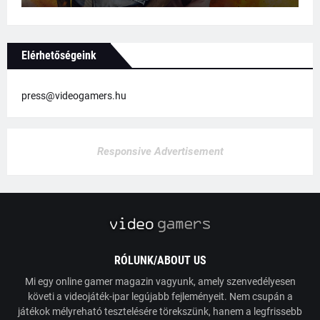
Elérhetőségeink
press@videogamers.hu
Responsive Advertisement
RÓLUNK/ABOUT US
Mi egy online gamer magazin vagyunk, amely szenvedélyesen
követi a videojáték-ipar legújabb fejleményeit. Nem csupán a
játékok mélyreható tesztelésére törekszünk, hanem a legfrissebb