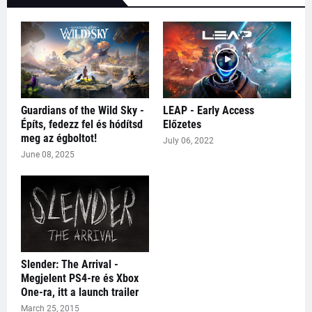
Guardians of the Wild Sky -
LEAP - Early Access
Építs, fedezz fel és hódítsd
Előzetes
meg az égboltot!
July 06, 2022
June 08, 2025
Slender: The Arrival -
Megjelent PS4-re és Xbox
One-ra, itt a launch trailer
March 25, 2015