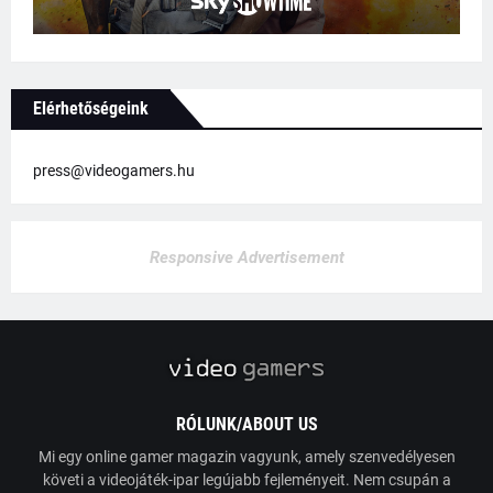
Elérhetőségeink
press@videogamers.hu
Responsive Advertisement
RÓLUNK/ABOUT US
Mi egy online gamer magazin vagyunk, amely szenvedélyesen
követi a videojáték-ipar legújabb fejleményeit. Nem csupán a