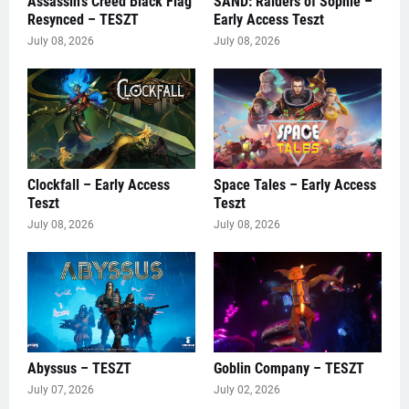
Assassin's Creed Black Flag
SAND: Raiders of Sophie –
Resynced – TESZT
Early Access Teszt
July 08, 2026
July 08, 2026
Clockfall – Early Access
Space Tales – Early Access
Teszt
Teszt
July 08, 2026
July 08, 2026
Abyssus – TESZT
Goblin Company – TESZT
July 07, 2026
July 02, 2026