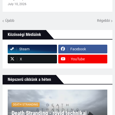
July 10, 2026
Újabb
Régebbi
Közösségi Médiáink
Steam
Facebook
X
YouTube
Népszerű cikkünk a héten
DEATH STRANDING
Death Stranding - rövid technikai