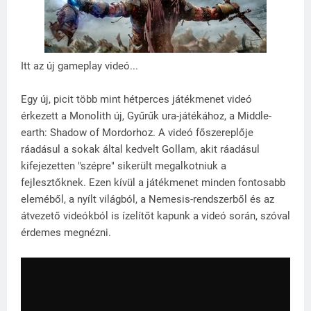
Itt az új gameplay videó...
Egy új, picit több mint hétperces játékmenet videó
érkezett a Monolith új, Gyűrűk ura-játékához, a Middle-
earth: Shadow of Mordorhoz. A videó főszereplője
ráadásul a sokak által kedvelt Gollam, akit ráadásul
kifejezetten "szépre" sikerült megalkotniuk a
fejlesztőknek. Ezen kívül a játékmenet minden fontosabb
eleméből, a nyílt világból, a Nemesis-rendszerből és az
átvezető videókból is ízelítőt kapunk a videó során, szóval
érdemes megnézni.