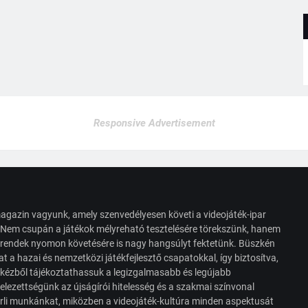
Responsive Advertisement
agazin vagyunk, amely szenvedélyesen követi a videojáték-ipar
. Nem csupán a játékok mélyreható tesztelésére törekszünk, hanem
s trendek nyomon követésére is nagy hangsúlyt fektetünk. Büszkén
t a hazai és nemzetközi játékfejlesztő csapatokkal, így biztosítva,
 kézből tájékoztathassuk a legizgalmasabb és legújabb
elezettségünk az újságírói hitelesség és a szakmai színvonal
érli munkánkat, miközben a videojáték-kultúra minden aspektusát