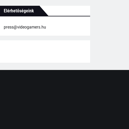
Elérhetőségeink
press@videogamers.hu