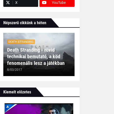
X
YouTube
Népszerű cikkünk a héten
DEATH STRANDING
Death Stranding - rövid
technikai bemutató, a köd
fenomenális lesz a játékban
8/03/2017
Kiemelt előzetes