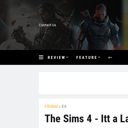
Contact Us
R E V I E W
F E A T U R E
<–
Főoldal
EA
The Sims 4 - Itt a L