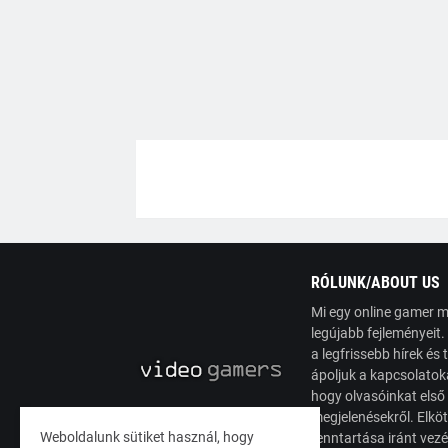
RÓLUNK/ABOUT US
Mi egy online gamer m
legújabb fejleményeit
a legfrissebb hírek é
ápoljuk a kapcsolatoka
hogy olvasóinkat első
megjelenésekről. Elköt
Weboldalunk sütiket használ, hogy
fenntartása iránt vez