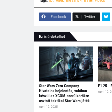
Tags:
EA
Hírek
the sims 4
trailer
videók
Facebook
Twitter
Ez is érdekelhet
Star Wars Zero Company -
F1 25 - 
Hivatalos bejelentés, valóban
April 10, 
készül az XCOM-szerű körökre
osztott taktikai Star Wars játék
April 19, 2025