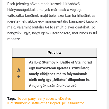
Ezek jelenleg bőven rendelkeznek különböző
hiányosságokkal, amelyek már csak a végleges
változatba kerülnek majd bele, azonban ha hihetünk az
ígéreteknek, akkor egy monumentális kampányt kapunk
majd, valamint brutális 64 fős multiplayer csatákat. Jól
hangzik? Ugye, hogy igen? Szerencsére, már nincs is túl
messze.
Preview
Az IL-2 Sturmovik: Battle of Stalingrad
egy borzasztóan ígéretes szimulátor,
A
amely elődjéhez méltó folytatásnak
+
tűnik még így „félkész” állapotban is.
A rajongók számára kötelező.
Tags:
1c company
early access
előzetes
IL-2 Sturmovik: Battle of Stalingrad
pc
szimulátor