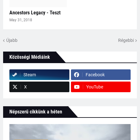
Ancestors Legacy - Teszt
May 31, 2018
Újabb
Régebbi
Közösségi Médiáink
Steam
Facebook
X
YouTube
Népszerű cikkünk a héten