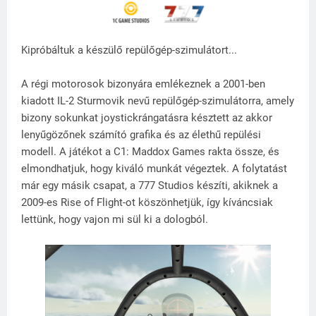
Kipróbáltuk a készülő repülőgép-szimulátort...
A régi motorosok bizonyára emlékeznek a 2001-ben
kiadott IL-2 Sturmovik nevű repülőgép-szimulátorra, amely
bizony sokunkat joystickrángatásra késztett az akkor
lenyűgözőnek számító grafika és az élethű repülési
modell. A játékot a C1: Maddox Games rakta össze, és
elmondhatjuk, hogy kiváló munkát végeztek. A folytatást
már egy másik csapat, a 777 Studios készíti, akiknek a
2009-es Rise of Flight-ot köszönhetjük, így kíváncsiak
lettünk, hogy vajon mi sül ki a dologból.