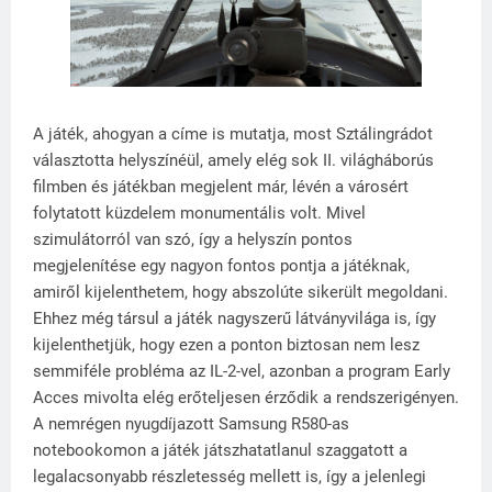
A játék, ahogyan a címe is mutatja, most Sztálingrádot
választotta helyszínéül, amely elég sok II. világháborús
filmben és játékban megjelent már, lévén a városért
folytatott küzdelem monumentális volt. Mivel
szimulátorról van szó, így a helyszín pontos
megjelenítése egy nagyon fontos pontja a játéknak,
amiről kijelenthetem, hogy abszolúte sikerült megoldani.
Ehhez még társul a játék nagyszerű látványvilága is, így
kijelenthetjük, hogy ezen a ponton biztosan nem lesz
semmiféle probléma az IL-2-vel, azonban a program Early
Acces mivolta elég erőteljesen érződik a rendszerigényen.
A nemrégen nyugdíjazott Samsung R580-as
notebookomon a játék játszhatatlanul szaggatott a
legalacsonyabb részletesség mellett is, így a jelenlegi