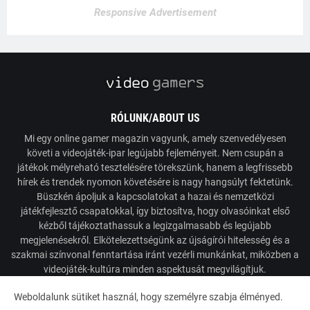
Responsive Advertisement
RÓLUNK/ABOUT US
Mi egy online gamer magazin vagyunk, amely szenvedélyesen
követi a videojáték-ipar legújabb fejleményeit. Nem csupán a
játékok mélyreható tesztelésére törekszünk, hanem a legfrissebb
hírek és trendek nyomon követésére is nagy hangsúlyt fektetünk.
Büszkén ápoljuk a kapcsolatokat a hazai és nemzetközi
játékfejlesztő csapatokkal, így biztosítva, hogy olvasóinkat első
kézből tájékoztathassuk a legizgalmasabb és legújabb
megjelenésekről. Elkötelezettségünk az újságírói hitelesség és a
szakmai színvonal fenntartása iránt vezérli munkánkat, miközben a
videojáték-kultúra minden aspektusát megvilágítjuk.
Weboldalunk sütiket használ, hogy személyre szabja élményed.