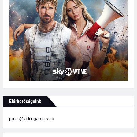
Elérhetőségeink
press@videogamers.hu