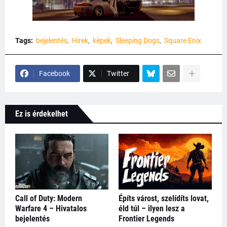
Tags:
bejelentés
Hírek
képek
Sleeping Dogs
Square Enix
Facebook
Twitter
Ez is érdekelhet
Call of Duty: Modern
Építs várost, szelídíts lovat,
Warfare 4 – Hivatalos
éld túl – ilyen lesz a
bejelentés
Frontier Legends