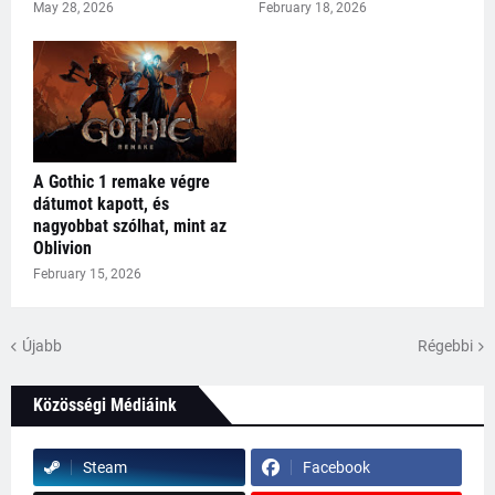
May 28, 2026
February 18, 2026
A Gothic 1 remake végre
dátumot kapott, és
nagyobbat szólhat, mint az
Oblivion
February 15, 2026
Újabb
Régebbi
Közösségi Médiáink
Steam
Facebook