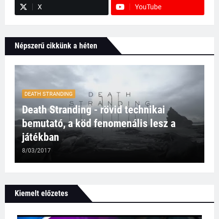
X
YouTube
Népszerű cikkünk a héten
DEATH STRANDING
Death Stranding - rövid technikai
bemutató, a köd fenomenális lesz a
játékban
8/03/2017
Kiemelt előzetes