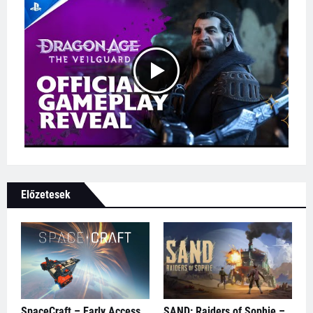
Előzetesek
SpaceCraft – Early Access
SAND: Raiders of Sophie –