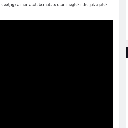
deót, így a már látott bemutató után megtekinthetjük a játék