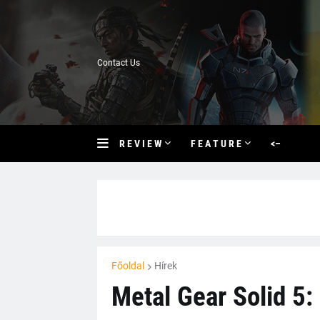
Contact Us
R E V I E W
F E A T U R E
<–
Főoldal
Hírek
Metal Gear Solid 5: