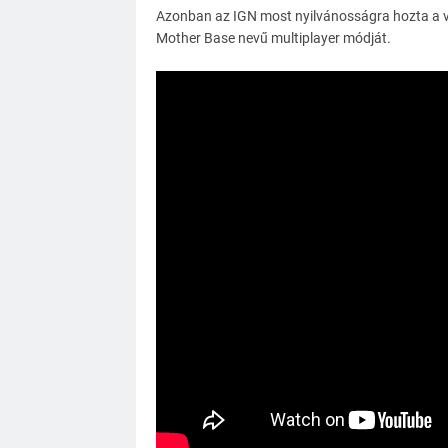
Azonban az IGN most nyilvánosságra hozta a vi
Mother Base nevű multiplayer módját.