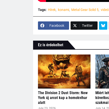
Tags:
Hírek
konami
Metal Gear Solid 5
videó
Facebook
Twitter
Ez is érdekelhet
The Division 2 Dust Storm: New
Miért le
York új arcot kap a homokvihar
következ
alatt
szakmai 
July 23, 2026
July 14, 2