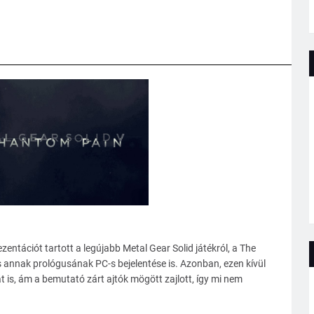
tációt tartott a legújabb Metal Gear Solid játékról, a The
s annak prológusának PC-s bejelentése is. Azonban, ezen kívül
is, ám a bemutató zárt ajtók mögött zajlott, így mi nem