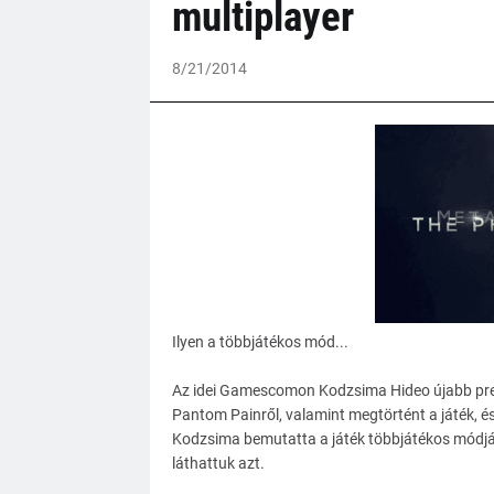
multiplayer
8/21/2014
Ilyen a többjátékos mód...
Az idei Gamescomon Kodzsima Hideo újabb prezen
Pantom Painről, valamint megtörtént a játék, é
Kodzsima bemutatta a játék többjátékos módját 
láthattuk azt.