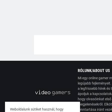
RÓLUNK/ABOUT US
Mi egy online gamer m
legújabb fejleményeit
a legfrissebb hírek é
ápoljuk a kapcsolatoka
hogy olvasóinkat első
megjelenésekről. Elköt
Weboldalunk sütiket használ, hogy
fenntartása iránt vez