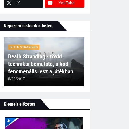
X
YouTube
Népszerű cikkünk a héten
DEATH STRANDING
Death Stranding - rövid
technikai bemutató, a köd
fenomenális lesz a játékban
8/03/2017
Kiemelt előzetes