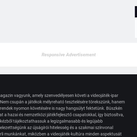
Responsive Advertisement
agazin vagyunk, amely szenvedélyesen követi a videojáték-ipar
. Nem csupán a játékok mélyreható tesztelésére törekszünk, hanem
s trendek nyomon követésére is nagy hangsúlyt fektetünk. Büszkén
t a hazai és nemzetközi játékfejlesztő csapatokkal, így biztosítva,
 kézből tájékoztathassuk a legizgalmasabb és legújabb
elezettségünk az újságírói hitelesség és a szakmai színvonal
érli munkánkat, miközben a videojáték-kultúra minden aspektusát