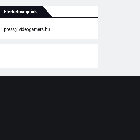
Elérhetőségeink
press@videogamers.hu