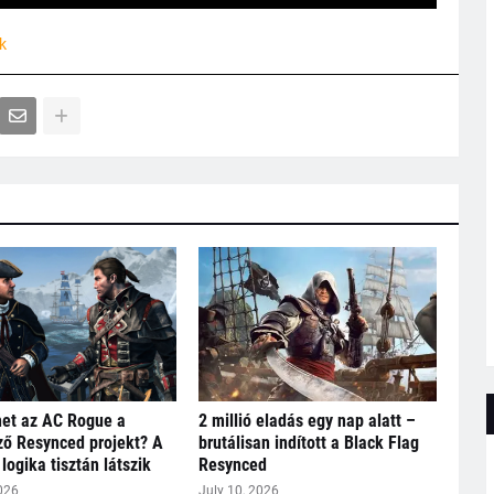
k
het az AC Rogue a
2 millió eladás egy nap alatt –
ő Resynced projekt? A
brutálisan indított a Black Flag
logika tisztán látszik
Resynced
026
July 10, 2026