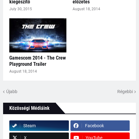
kiegészítő
előzetes
July 30, 2015
August 18, 2014
Gamescom 2014 - The Crew
Playground Trailer
August 18, 2014
Újabb
Régebbi
Közösségi Médiáink
Steam
Facebook
X
YouTube