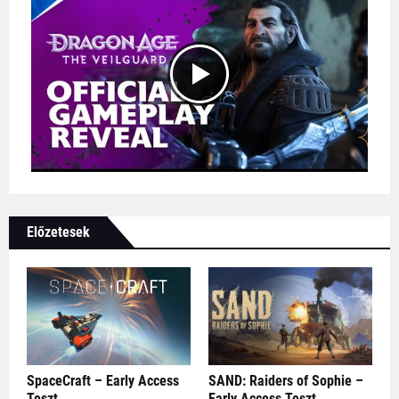
Előzetesek
SpaceCraft – Early Access
SAND: Raiders of Sophie –
Teszt
Early Access Teszt