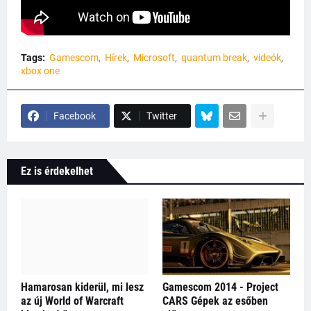
Tags:
Gamescom
Hírek
Microsoft
quantum break
videók
xbox one
Facebook
Twitter
Ez is érdekelhet
Hamarosan kiderül, mi lesz
Gamescom 2014 - Project
az új World of Warcraft
CARS Gépek az esőben