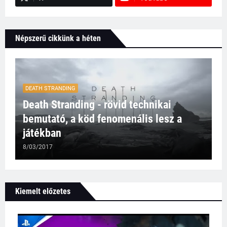
Népszerű cikkünk a héten
DEATH STRANDING
Death Stranding - rövid technikai
bemutató, a köd fenomenális lesz a
játékban
8/03/2017
Kiemelt előzetes