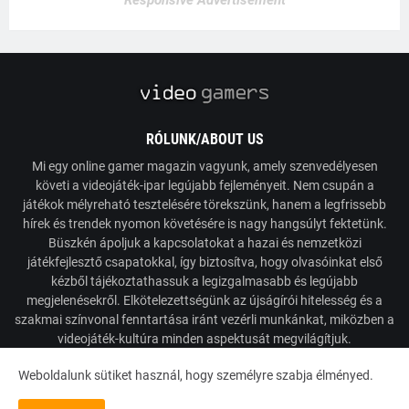
Responsive Advertisement
RÓLUNK/ABOUT US
Mi egy online gamer magazin vagyunk, amely szenvedélyesen
követi a videojáték-ipar legújabb fejleményeit. Nem csupán a
játékok mélyreható tesztelésére törekszünk, hanem a legfrissebb
hírek és trendek nyomon követésére is nagy hangsúlyt fektetünk.
Büszkén ápoljuk a kapcsolatokat a hazai és nemzetközi
játékfejlesztő csapatokkal, így biztosítva, hogy olvasóinkat első
kézből tájékoztathassuk a legizgalmasabb és legújabb
megjelenésekről. Elkötelezettségünk az újságírói hitelesség és a
szakmai színvonal fenntartása iránt vezérli munkánkat, miközben a
videojáték-kultúra minden aspektusát megvilágítjuk.
Weboldalunk sütiket használ, hogy személyre szabja élményed.
Powered by VideoGamers