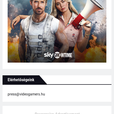
Elérhetőségeink
press@videogamers.hu