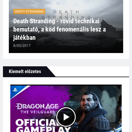
DEATH STRANDING
Death Stranding - rövid technikai
bemutató, a köd fenomenális lesz a
játékban
8/03/2017
Kiemelt előzetes