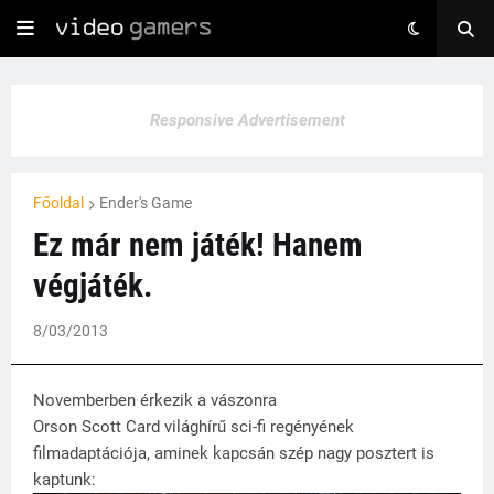
Responsive Advertisement
Főoldal
Ender's Game
Ez már nem játék! Hanem
végjáték.
8/03/2013
Novemberben érkezik a vászonra
Orson Scott Card világhírű sci-fi regényének
filmadaptációja, aminek kapcsán szép nagy posztert is
kaptunk: