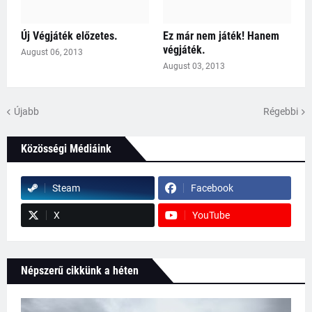
Új Végjáték előzetes.
Ez már nem játék! Hanem
végjáték.
August 06, 2013
August 03, 2013
Újabb
Régebbi
Közösségi Médiáink
Steam
Facebook
X
YouTube
Népszerű cikkünk a héten