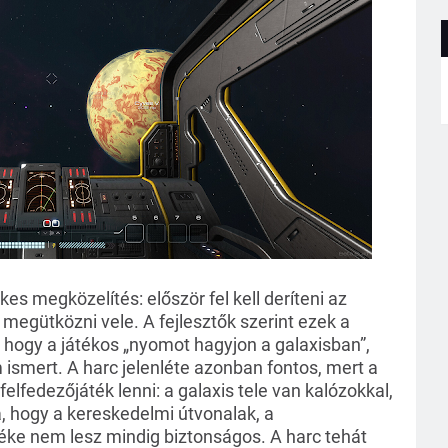
 megközelítés: először fel kell deríteni az 
 megütközni vele. A fejlesztők szerint ezek a 
 hogy a játékos „nyomot hagyjon a galaxisban”, 
smert. A harc jelenléte azonban fontos, mert a 
lfedezőjáték lenni: a galaxis tele van kalózokkal, 
a, hogy a kereskedelmi útvonalak, a 
éke nem lesz mindig biztonságos. A harc tehát 