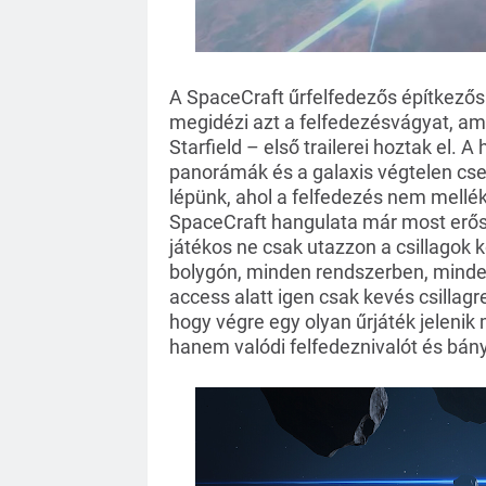
A SpaceCraft űrfelfedezős építkezős 
megidézi azt a felfedezésvágyat, ami
Starfield – első trailerei hoztak el.
panorámák és a galaxis végtelen csen
lépünk, ahol a felfedezés nem mellék
SpaceCraft hangulata már most erős, 
játékos ne csak utazzon a csillagok k
bolygón, minden rendszerben, minden
access alatt igen csak kevés csillag
hogy végre egy olyan űrjáték jelen
hanem valódi felfedeznivalót és bány