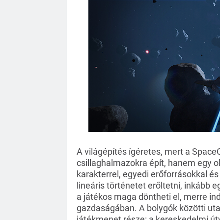
A világépítés ígéretes, mert a Space
csillaghalmazokra épít, hanem egy ol
karakterrel, egyedi erőforrásokkal és 
lineáris történetet erőltetni, inkább 
a játékos maga döntheti el, merre indul
gazdaságában. A bolygók közötti ut
játékmenet része: a kereskedelmi út