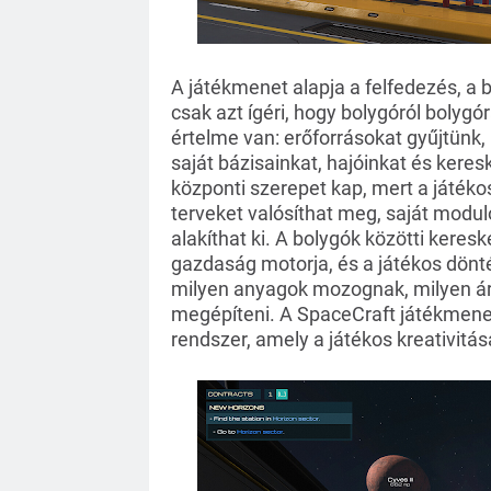
A játékmenet alapja a felfedezés, a 
csak azt ígéri, hogy bolygóról bolygó
értelme van: erőforrásokat gyűjtünk, ú
saját bázisainkat, hajóinkat és keres
központi szerepet kap, mert a játéko
terveket valósíthat meg, saját modulo
alakíthat ki. A bolygók közötti kere
gazdaság motorja, és a játékos dönt
milyen anyagok mozognak, milyen árak
megépíteni. A SpaceCraft játékmenet
rendszer, amely a játékos kreativitás