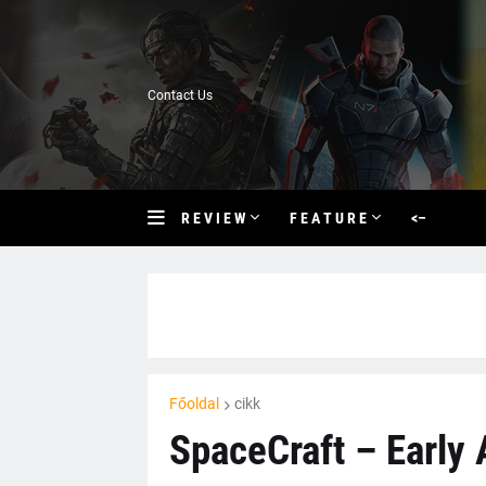
Contact Us
R E V I E W
F E A T U R E
<–
Főoldal
cikk
SpaceCraft – Early