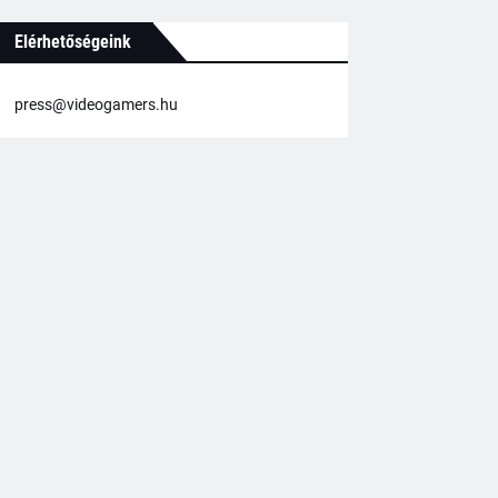
Elérhetőségeink
press@videogamers.hu