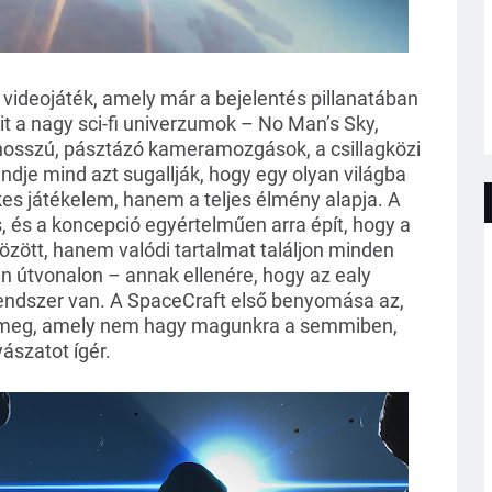
videojáték, amely már a bejelentés pillanatában 
t a nagy sci-fi univerzumok – No Man’s Sky, 
 A hosszú, pásztázó kameramozgások, a csillagközi 
dje mind azt sugallják, hogy egy olyan világba 
es játékelem, hanem a teljes élmény alapja. A 
és a koncepció egyértelműen arra épít, hogy a 
özött, hanem valódi tartalmat találjon minden 
 útvonalon – annak ellenére, hogy az ealy 
rendszer van. A SpaceCraft első benyomása az, 
ik meg, amely nem hagy magunkra a semmiben, 
ászatot ígér.