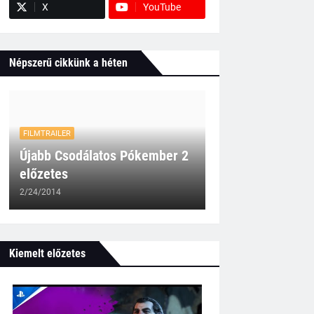
X
YouTube
Népszerű cikkünk a héten
FILMTRAILER
Újabb Csodálatos Pókember 2
előzetes
2/24/2014
Kiemelt előzetes