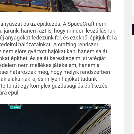
bányászat és az építkezés. A SpaceCraft nem 
ra járunk, hanem azt is, hogy minden leszállásnak 
j anyagokat fedezünk fel, és ezekből építjük fel a 
kedelmi hálózatainkat. A crafting rendszer 
s nem előre gyártott hajókat kap, hanem saját 
kat építhet, és saját kereskedelmi stratégiát 
skedelem nem mellékes játékelem, hanem a 
ései határozzák meg, hogy melyik rendszerben 
 alakulnak ki, és milyen hajókat tudunk 
e tehát egy komplex gazdasági és építkezési 
ára épül.