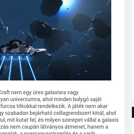
Craft nem egy üres galaxisra vagy 
yan univerzumra, ahol minden bolygó saját 
furcsa titkokkal rendelkezik. A játék nem akar 
egy szabadon bejárható csillagrendszert kínál, ahol 
, mit kutat fel, és milyen szerepet vállal a galaxis 
azás nem csupán látványos átmenet, hanem a 
vonalak, a nyersanyagáramlás és a saját 