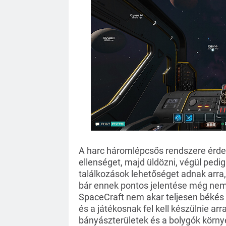
A harc háromlépcsős rendszere érdekes
ellenséget, majd üldözni, végül pedig
találkozások lehetőséget adnak arra,
bár ennek pontos jelentése még nem i
SpaceCraft nem akar teljesen békés fe
és a játékosnak fel kell készülnie arr
bányászterületek és a bolygók körny