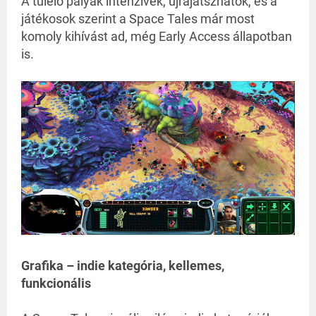
A túlélő pályák intenzívek, újrajátszhatók, és a 
játékosok szerint a Space Tales már most 
komoly kihívást ad, még Early Access állapotban 
is.
Grafika – indie kategória, kellemes,
funkcionális