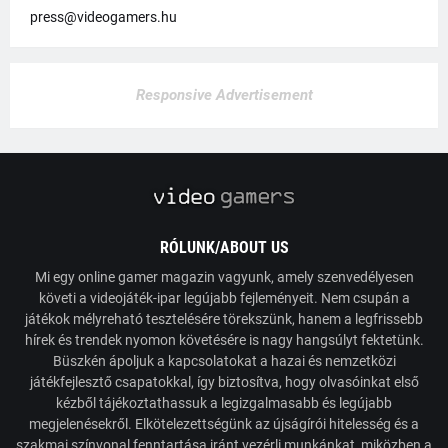
press@videogamers.hu
Responsive Advertisement
RÓLUNK/ABOUT US
Mi egy online gamer magazin vagyunk, amely szenvedélyesen
követi a videojáték-ipar legújabb fejleményeit. Nem csupán a
játékok mélyreható tesztelésére törekszünk, hanem a legfrissebb
hírek és trendek nyomon követésére is nagy hangsúlyt fektetünk.
Büszkén ápoljuk a kapcsolatokat a hazai és nemzetközi
játékfejlesztő csapatokkal, így biztosítva, hogy olvasóinkat első
kézből tájékoztathassuk a legizgalmasabb és legújabb
megjelenésekről. Elkötelezettségünk az újságírói hitelesség és a
szakmai színvonal fenntartása iránt vezérli munkánkat, miközben a