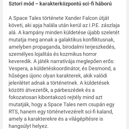
Sztori mód – karakterközpontú sci-fi háború
A Space Tales története Xander Falcon útját 
követi, aki apja halála után kerül az I.P.E. zászlaja 
alá. A kampány minden küldetése újabb szeletét 
mutatja meg annak a galaktikus konfliktusnak, 
amelyben propaganda, birodalmi terjeszkedés, 
személyes lojalitás és kozmikus horror 
keveredik. A játék narratívája meglepően erős: 
Vespera, a küldetéskoordinátor, és Desmond, a 
hűséges újonc olyan karakterek, akik valódi 
jelenlétet adnak a történetnek. A küldetések 
közötti átvezetők, a párbeszédek és a 
fokozatosan kibontakozó rejtély mind azt 
mutatják, hogy a Space Tales nem csupán egy 
RTS, hanem egy történetvezérelt sci-fi kaland, 
amely a karakterekre és a világépítésre is 
hangsúlyt helyez.