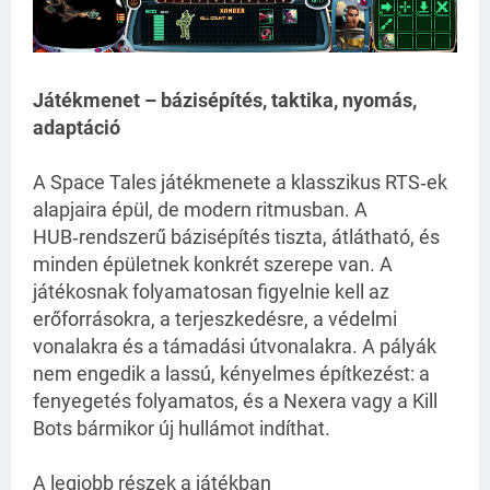
Játékmenet – bázisépítés, taktika, nyomás,
adaptáció
A Space Tales játékmenete a klasszikus RTS‑ek 
alapjaira épül, de modern ritmusban. A 
HUB‑rendszerű bázisépítés tiszta, átlátható, és 
minden épületnek konkrét szerepe van. A 
játékosnak folyamatosan figyelnie kell az 
erőforrásokra, a terjeszkedésre, a védelmi 
vonalakra és a támadási útvonalakra. A pályák 
nem engedik a lassú, kényelmes építkezést: a 
fenyegetés folyamatos, és a Nexera vagy a Kill 
Bots bármikor új hullámot indíthat.
A legjobb részek a játékban