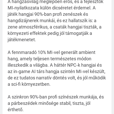
A hangzásvilág meglepően erős, és a fejlesztők 
MI‑nyilatkozata külön dicséretet érdemel. A 
játék hangjai 90%-ban profi zenészek és 
hangdizájnerek munkái, és ez hallatszik is: a 
zene atmoszférikus, a csaták hangjai tiszták, a 
környezeti effektek pedig jól támogatják a 
játékmenetet.
A fennmaradó 10% MI‑vel generált ambient 
hang, amely teljesen természetes módon 
illeszkedik a világba. A háttér NPC‑k hangjai és 
az in‑game AI társ hangja szintén MI‑vel készült, 
de ez tudatos narratív döntés volt, és jól működik 
a sci-fi környezetben.
A szinkron 90%-ban profi színészek munkája, és 
a párbeszédek minősége stabil, tiszta, jól 
érthető.