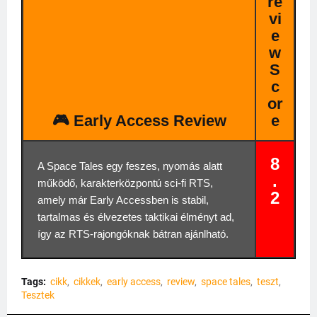
re
vi
e
w
S
c
or
🎮 Early Access Review
e
8
A Space Tales egy feszes, nyomás alatt
.
működő, karakterközpontú sci-fi RTS,
2
amely már Early Accessben is stabil,
tartalmas és élvezetes taktikai élményt ad,
így az RTS‑rajongóknak bátran ajánlható.
Tags:
cikk
cikkek
early access
review
space tales
teszt
Tesztek