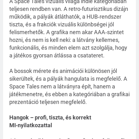
A Space Tales vizuális világa indie kategóriában 
teljesen rendben van. A retro-futurisztikus dizájn 
működik, a pályák átláthatók, a HUB‑rendszer 
tiszta, és a frakciók vizuális különbségei jól 
felismerhetők. A grafika nem akar AAA‑szintet 
hozni, és nem is kell neki: a látvány kellemes, 
funkcionális, és minden elem azt szolgálja, hogy 
a játékos gyorsan átlássa a csatateret.
A bossok mérete és animációi különösen jól 
sikerültek, és a pályák hangulata is megfelelő. A 
Space Tales nem a látványra épít, hanem a 
játékmenetre, és ebben a kategóriában a grafikai 
prezentáció teljesen megfelelő.
Hangok – profi, tiszta, és korrekt
MI‑nyilatkozattal