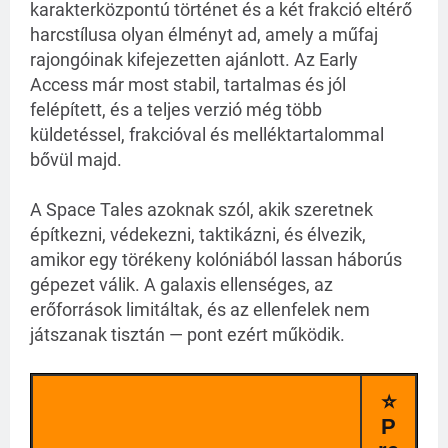
karakterközpontú történet és a két frakció eltérő 
harcstílusa olyan élményt ad, amely a műfaj 
rajongóinak kifejezetten ajánlott. Az Early 
Access már most stabil, tartalmas és jól 
felépített, és a teljes verzió még több 
küldetéssel, frakcióval és melléktartalommal 
bővül majd.
A Space Tales azoknak szól, akik szeretnek 
építkezni, védekezni, taktikázni, és élvezik, 
amikor egy törékeny kolóniából lassan háborús 
gépezet válik. A galaxis ellenséges, az 
erőforrások limitáltak, és az ellenfelek nem 
játszanak tisztán — pont ezért működik.
⭐
P