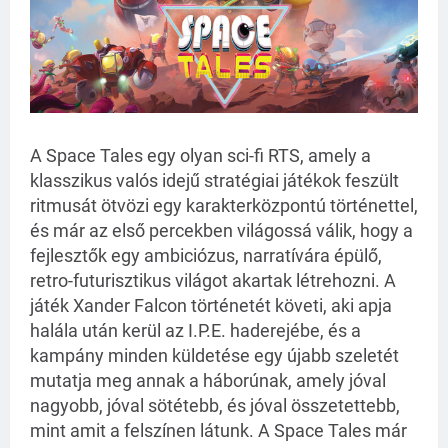
A Space Tales egy olyan sci-fi RTS, amely a 
klasszikus valós idejű stratégiai játékok feszült 
ritmusát ötvözi egy karakterközpontú történettel, 
és már az első percekben világossá válik, hogy a 
fejlesztők egy ambiciózus, narratívára épülő, 
retro-futurisztikus világot akartak létrehozni. A 
játék Xander Falcon történetét követi, aki apja 
halála után kerül az I.P.E. haderejébe, és a 
kampány minden küldetése egy újabb szeletét 
mutatja meg annak a háborúnak, amely jóval 
nagyobb, jóval sötétebb, és jóval összetettebb, 
mint amit a felszínen látunk. A Space Tales már 