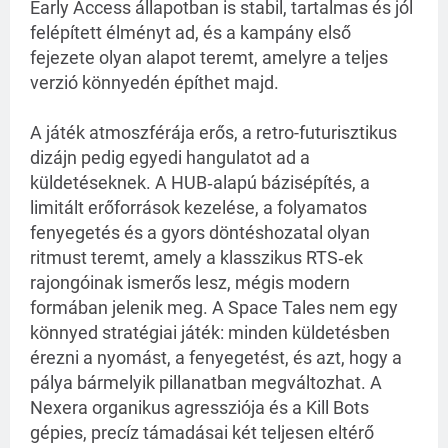
Early Access állapotban is stabil, tartalmas és jól 
felépített élményt ad, és a kampány első 
fejezete olyan alapot teremt, amelyre a teljes 
verzió könnyedén építhet majd.
A játék atmoszférája erős, a retro-futurisztikus 
dizájn pedig egyedi hangulatot ad a 
küldetéseknek. A HUB‑alapú bázisépítés, a 
limitált erőforrások kezelése, a folyamatos 
fenyegetés és a gyors döntéshozatal olyan 
ritmust teremt, amely a klasszikus RTS‑ek 
rajongóinak ismerős lesz, mégis modern 
formában jelenik meg. A Space Tales nem egy 
könnyed stratégiai játék: minden küldetésben 
érezni a nyomást, a fenyegetést, és azt, hogy a 
pálya bármelyik pillanatban megváltozhat. A 
Nexera organikus agressziója és a Kill Bots 
gépies, precíz támadásai két teljesen eltérő 