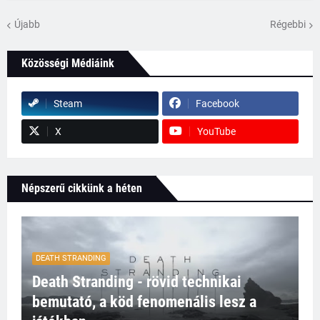
Újabb
Régebbi
Közösségi Médiáink
Steam
Facebook
X
YouTube
Népszerű cikkünk a héten
DEATH STRANDING
Death Stranding - rövid technikai
bemutató, a köd fenomenális lesz a