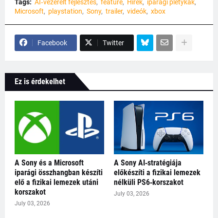
Tags:
AI‑vezérelt fejlesztés
feature
Hírek
iparági pletykák
Microsoft
playstation
Sony
trailer
videók
xbox
Facebook
Twitter
Ez is érdekelhet
A Sony és a Microsoft
A Sony AI‑stratégiája
iparági összhangban készíti
előkészíti a fizikai lemezek
elő a fizikai lemezek utáni
nélküli PS6‑korszakot
korszakot
July 03, 2026
July 03, 2026