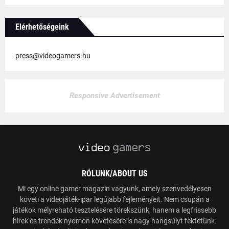
Elérhetőségeink
press@videogamers.hu
Responsive Advertisement
RÓLUNK/ABOUT US
Mi egy online gamer magazin vagyunk, amely szenvedélyesen
követi a videojáték-ipar legújabb fejleményeit. Nem csupán a
játékok mélyreható tesztelésére törekszünk, hanem a legfrissebb
hírek és trendek nyomon követésére is nagy hangsúlyt fektetünk.