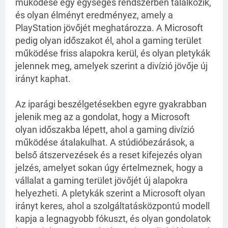
működése egy egységes rendszerben találkozik, 
és olyan élményt eredményez, amely a 
PlayStation jövőjét meghatározza. A Microsoft 
pedig olyan időszakot él, ahol a gaming terület 
működése friss alapokra kerül, és olyan pletykák 
jelennek meg, amelyek szerint a divízió jövője új 
irányt kaphat.
Az iparági beszélgetésekben egyre gyakrabban 
jelenik meg az a gondolat, hogy a Microsoft 
olyan időszakba lépett, ahol a gaming divízió 
működése átalakulhat. A stúdióbezárások, a 
belső átszervezések és a reset kifejezés olyan 
jelzés, amelyet sokan úgy értelmeznek, hogy a 
vállalat a gaming terület jövőjét új alapokra 
helyezheti. A pletykák szerint a Microsoft olyan 
irányt keres, ahol a szolgáltatásközpontú modell 
kapja a legnagyobb fókuszt, és olyan gondolatok 