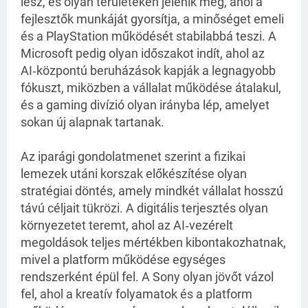
lesz, és olyan területeken jelenik meg, ahol a 
fejlesztők munkáját gyorsítja, a minőséget emeli 
és a PlayStation működését stabilabbá teszi. A 
Microsoft pedig olyan időszakot indít, ahol az 
AI‑központú beruházások kapják a legnagyobb 
fókuszt, miközben a vállalat működése átalakul, 
és a gaming divízió olyan irányba lép, amelyet 
sokan új alapnak tartanak.
Az iparági gondolatmenet szerint a fizikai 
lemezek utáni korszak előkészítése olyan 
stratégiai döntés, amely mindkét vállalat hosszú 
távú céljait tükrözi. A digitális terjesztés olyan 
környezetet teremt, ahol az AI‑vezérelt 
megoldások teljes mértékben kibontakozhatnak, 
mivel a platform működése egységes 
rendszerként épül fel. A Sony olyan jövőt vázol 
fel, ahol a kreatív folyamatok és a platform 