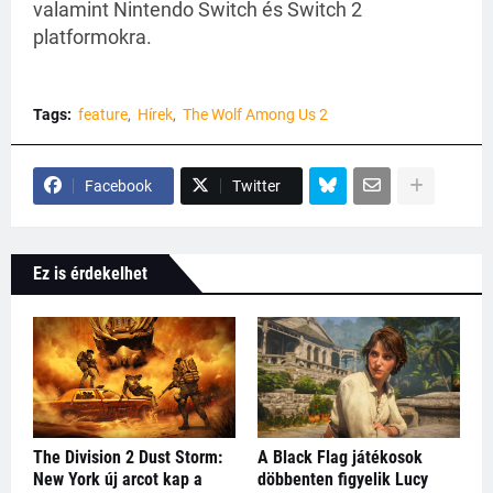
valamint Nintendo Switch és Switch 2 
platformokra.
Tags:
feature
Hírek
The Wolf Among Us 2
Facebook
Twitter
Ez is érdekelhet
The Division 2 Dust Storm:
A Black Flag játékosok
New York új arcot kap a
döbbenten figyelik Lucy