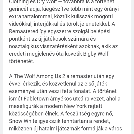
Clothing és Cry Wolf — továbbra is a történet 
gerincét adja, kiegészítve több mint egy órányi 
extra tartalommal, köztük kulisszák mögötti 
videókkal, interjúkkal és törölt jelenetekkel. A 
Remastered így egyszerre szolgál belépési 
pontként az új játékosok számára és 
nosztalgikus visszatérésként azoknak, akik az 
eredeti megjelenés óta követik Bigby Wolf 
történetét.
A The Wolf Among Us 2 a remaster után egy 
évvel érkezik, és közvetlenül az első játék 
eseményei után veszi fel a fonalat. A történet 
ismét Fabletown árnyékos utcáira vezet, ahol a 
mesefigurák a modern New York rejtett 
közösségében élnek. A feszültség egyre nő, 
Snow White igyekszik fenntartani a rendet, 
miközben új hatalmi játszmák formálják a város 