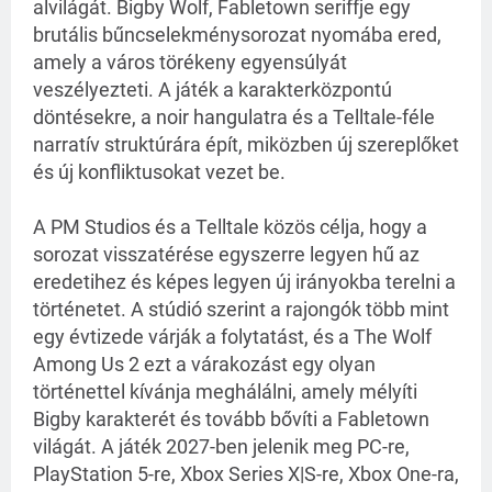
alvilágát. Bigby Wolf, Fabletown seriffje egy 
brutális bűncselekménysorozat nyomába ered, 
amely a város törékeny egyensúlyát 
veszélyezteti. A játék a karakterközpontú 
döntésekre, a noir hangulatra és a Telltale-féle 
narratív struktúrára épít, miközben új szereplőket 
és új konfliktusokat vezet be.
A PM Studios és a Telltale közös célja, hogy a 
sorozat visszatérése egyszerre legyen hű az 
eredetihez és képes legyen új irányokba terelni a 
történetet. A stúdió szerint a rajongók több mint 
egy évtizede várják a folytatást, és a The Wolf 
Among Us 2 ezt a várakozást egy olyan 
történettel kívánja meghálálni, amely mélyíti 
Bigby karakterét és tovább bővíti a Fabletown 
világát. A játék 2027-ben jelenik meg PC-re, 
PlayStation 5-re, Xbox Series X|S-re, Xbox One-ra, 