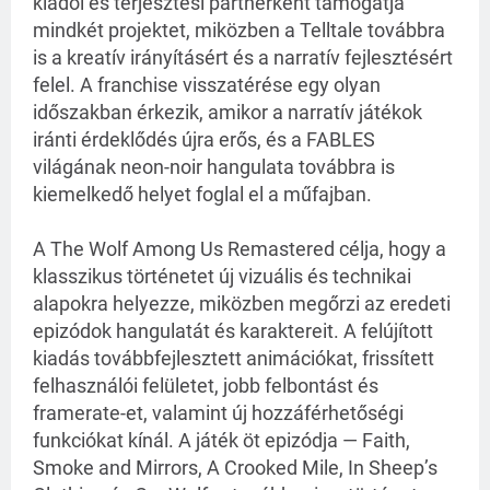
kiadói és terjesztési partnerként támogatja 
mindkét projektet, miközben a Telltale továbbra 
is a kreatív irányításért és a narratív fejlesztésért 
felel. A franchise visszatérése egy olyan 
időszakban érkezik, amikor a narratív játékok 
iránti érdeklődés újra erős, és a FABLES 
világának neon-noir hangulata továbbra is 
kiemelkedő helyet foglal el a műfajban.
A The Wolf Among Us Remastered célja, hogy a 
klasszikus történetet új vizuális és technikai 
alapokra helyezze, miközben megőrzi az eredeti 
epizódok hangulatát és karaktereit. A felújított 
kiadás továbbfejlesztett animációkat, frissített 
felhasználói felületet, jobb felbontást és 
framerate-et, valamint új hozzáférhetőségi 
funkciókat kínál. A játék öt epizódja — Faith, 
Smoke and Mirrors, A Crooked Mile, In Sheep’s 