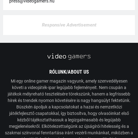
press@videogamers.hu
Responsive Advertisement
RÓLUNK/ABOUT US
Mi egy online gamer magazin vagyunk, amely szenvedélyesen
követi a videojáték-ipar legújabb fejleményeit. Nem csupán a
játékok mélyreható tesztelésére törekszünk, hanem a legfrissebb
hírek és trendek nyomon követésére is nagy hangsúlyt fektetünk.
Büszkén ápoljuk a kapcsolatokat a hazai és nemzetközi
játékfejlesztő csapatokkal, így biztosítva, hogy olvasóinkat első
kézből tájékoztathassuk a legizgalmasabb és legújabb
megjelenésekről. Elkötelezettségünk az újságírói hitelesség és a
szakmai színvonal fenntartása iránt vezérli munkánkat, miközben a