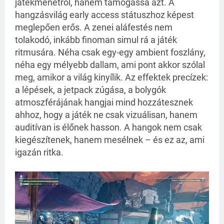
játékmenetről, hanem támogassa azt. A
hangzásvilág early access státuszhoz képest
meglepően erős. A zenei aláfestés nem
tolakodó, inkább finoman simul rá a játék
ritmusára. Néha csak egy-egy ambient foszlány,
néha egy mélyebb dallam, ami pont akkor szólal
meg, amikor a világ kinyílik. Az effektek precízek:
a lépések, a jetpack zúgása, a bolygók
atmoszférájának hangjai mind hozzátesznek
ahhoz, hogy a játék ne csak vizuálisan, hanem
auditívan is élőnek hasson. A hangok nem csak
kiegészítenek, hanem mesélnek – és ez az, ami
igazán ritka.