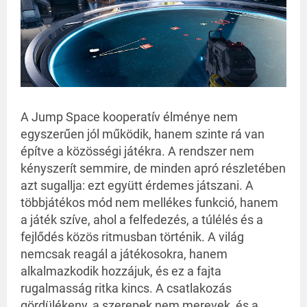
A Jump Space kooperatív élménye nem
egyszerűen jól működik, hanem szinte rá van
építve a közösségi játékra. A rendszer nem
kényszerít semmire, de minden apró részletében
azt sugallja: ezt együtt érdemes játszani. A
többjátékos mód nem mellékes funkció, hanem
a játék szíve, ahol a felfedezés, a túlélés és a
fejlődés közös ritmusban történik. A világ
nemcsak reagál a játékosokra, hanem
alkalmazkodik hozzájuk, és ez a fajta
rugalmasság ritka kincs. A csatlakozás
gördülékeny, a szerepek nem merevek, és a