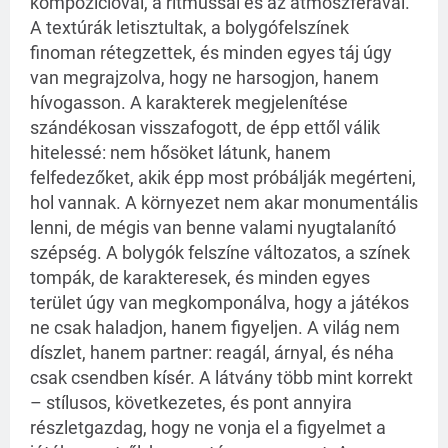
kompozícióval, a ritmussal és az atmoszférával.
A textúrák letisztultak, a bolygófelszínek
finoman rétegzettek, és minden egyes táj úgy
van megrajzolva, hogy ne harsogjon, hanem
hívogasson. A karakterek megjelenítése
szándékosan visszafogott, de épp ettől válik
hitelessé: nem hősöket látunk, hanem
felfedezőket, akik épp most próbálják megérteni,
hol vannak. A környezet nem akar monumentális
lenni, de mégis van benne valami nyugtalanító
szépség. A bolygók felszíne változatos, a színek
tompák, de karakteresek, és minden egyes
terület úgy van megkomponálva, hogy a játékos
ne csak haladjon, hanem figyeljen. A világ nem
díszlet, hanem partner: reagál, árnyal, és néha
csak csendben kísér. A látvány több mint korrekt
– stílusos, következetes, és pont annyira
részletgazdag, hogy ne vonja el a figyelmet a