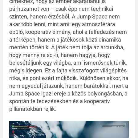
címekhez, hogy az ember akaratlanul is
párhuzamot von – csak épp nem technikai
szinten, hanem érzésből. A Jump Space nem
akar több lenni, mint ami: egy atmoszférára
épülő, kooperatív élmény, ahol a felfedezés nem
a térképen, hanem a játékosok közti dinamika
mentén történik. A játék nem tolja az arcunkba,
hogy mennyire sci-fi, hanem hagyja, hogy
belesétáljunk egy világba, ami ismerősnek tűnik,
mégis idegen. Ez a fajta visszafogott világépítés
ritka, és pont ezért működik. Különösen akkor, ha
nem egyedül játszunk, hanem barátokkal, mert a
Jump Space igazi ereje a közös bolyongásban, a
spontán felfedezésekben és a kooperatív
pillanatokban rejlik.