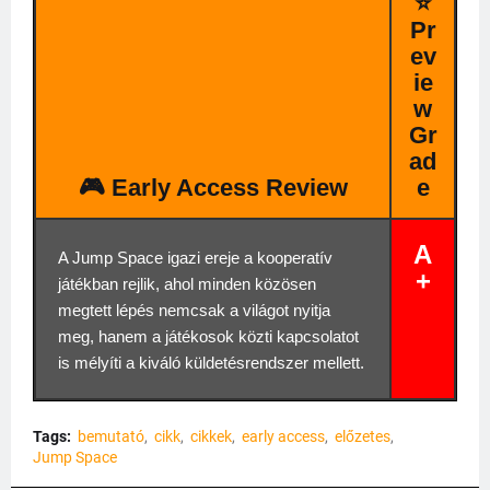
⭐
Pr
ev
ie
w
Gr
ad
🎮 Early Access Review
e
A
A Jump Space igazi ereje a kooperatív
+
játékban rejlik, ahol minden közösen
megtett lépés nemcsak a világot nyitja
meg, hanem a játékosok közti kapcsolatot
is mélyíti a kiváló küldetésrendszer mellett.
Tags:
bemutató
cikk
cikkek
early access
előzetes
Jump Space