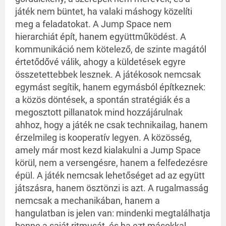
játék nem büntet, ha valaki máshogy közelíti
meg a feladatokat. A Jump Space nem
hierarchiát épít, hanem együttműködést. A
kommunikáció nem kötelező, de szinte magától
értetődővé válik, ahogy a küldetések egyre
összetettebbek lesznek. A játékosok nemcsak
egymást segítik, hanem egymásból építkeznek:
a közös döntések, a spontán stratégiák és a
megosztott pillanatok mind hozzájárulnak
ahhoz, hogy a játék ne csak technikailag, hanem
érzelmileg is kooperatív legyen. A közösség,
amely már most kezd kialakulni a Jump Space
körül, nem a versengésre, hanem a felfedezésre
épül. A játék nemcsak lehetőséget ad az együtt
játszásra, hanem ösztönzi is azt. A rugalmasság
nemcsak a mechanikában, hanem a
hangulatban is jelen van: mindenki megtalálhatja
benne a saját ritmusát, és ha ezt másokkal