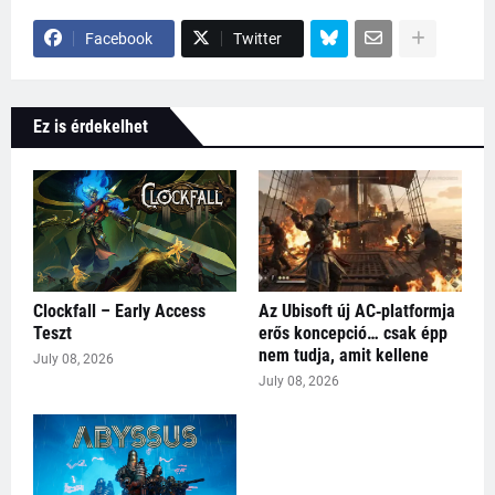
Facebook
Twitter
Ez is érdekelhet
Clockfall – Early Access
Az Ubisoft új AC‑platformja
Teszt
erős koncepció… csak épp
nem tudja, amit kellene
July 08, 2026
July 08, 2026