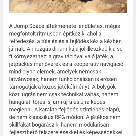
A Jump Space játékmenete lendületes, mégis
megfontolt ritmusban építkezik, ahol a
felfedezés, a túlélés és a fejlődés kéz a kézben
járnak. A mozgás dinamikája jól illeszkedik a sci-
fi környezethez: a gravitációval való játék, a
jetpackes manőverek és a kooperatív navigáció
mind olyan elemek, amelyek nemcsak
látványosak, hanem funkcionálisan is erősen
támogatják a közös játékélményt. A bolygók
közti ugrás nem csak technikai váltás, hanem
hangulati törés is, ami újra és újra képes
meglepni. A karakterfejlődés szintlépés-alapú,
de nem klasszikus RPG módon. A játékos nem
skillfákat bogarászik, hanem modulárisan
fejleszthető felszerelésekkel és képességekkel