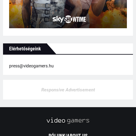
Elérhetőségeink
press@videogamers.hu
Responsive Advertisement
RÓLUNK/ABOUT US