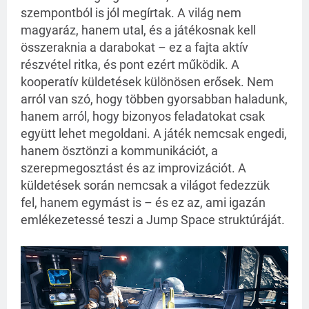
szempontból is jól megírtak. A világ nem
magyaráz, hanem utal, és a játékosnak kell
összeraknia a darabokat – ez a fajta aktív
részvétel ritka, és pont ezért működik. A
kooperatív küldetések különösen erősek. Nem
arról van szó, hogy többen gyorsabban haladunk,
hanem arról, hogy bizonyos feladatokat csak
együtt lehet megoldani. A játék nemcsak engedi,
hanem ösztönzi a kommunikációt, a
szerepmegosztást és az improvizációt. A
küldetések során nemcsak a világot fedezzük
fel, hanem egymást is – és ez az, ami igazán
emlékezetessé teszi a Jump Space struktúráját.