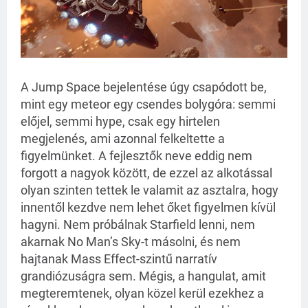
A Jump Space bejelentése úgy csapódott be,
mint egy meteor egy csendes bolygóra: semmi
előjel, semmi hype, csak egy hirtelen
megjelenés, ami azonnal felkeltette a
figyelmünket. A fejlesztők neve eddig nem
forgott a nagyok között, de ezzel az alkotással
olyan szinten tettek le valamit az asztalra, hogy
innentől kezdve nem lehet őket figyelmen kívül
hagyni. Nem próbálnak Starfield lenni, nem
akarnak No Man’s Sky-t másolni, és nem
hajtanak Mass Effect-szintű narratív
grandiózuságra sem. Mégis, a hangulat, amit
megteremtenek, olyan közel kerül ezekhez a