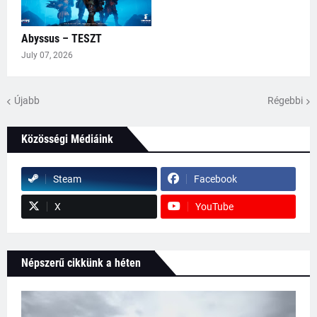
Abyssus – TESZT
July 07, 2026
Újabb
Régebbi
Közösségi Médiáink
Steam
Facebook
X
YouTube
Népszerű cikkünk a héten