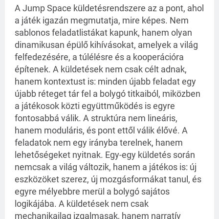
A Jump Space küldetésrendszere az a pont, ahol
a játék igazán megmutatja, mire képes. Nem
sablonos feladatlistákat kapunk, hanem olyan
dinamikusan épülő kihívásokat, amelyek a világ
felfedezésére, a túlélésre és a kooperációra
építenek. A küldetések nem csak célt adnak,
hanem kontextust is: minden újabb feladat egy
újabb réteget tár fel a bolygó titkaiból, miközben
a játékosok közti együttműködés is egyre
fontosabbá válik. A struktúra nem lineáris,
hanem moduláris, és pont ettől válik élővé. A
feladatok nem egy irányba terelnek, hanem
lehetőségeket nyitnak. Egy-egy küldetés során
nemcsak a világ változik, hanem a játékos is: új
eszközöket szerez, új mozgásformákat tanul, és
egyre mélyebbre merül a bolygó sajátos
logikájába. A küldetések nem csak
mechanikailag izgalmasak, hanem narratív