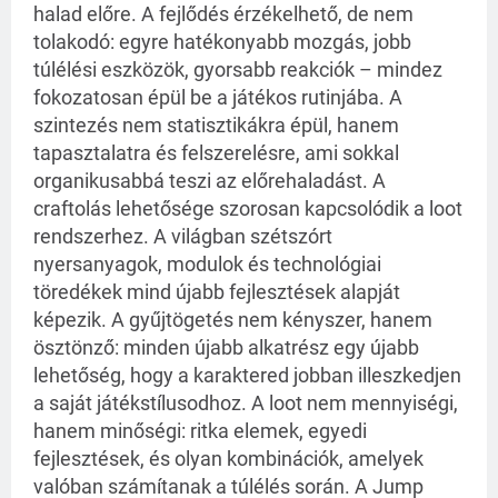
halad előre. A fejlődés érzékelhető, de nem
tolakodó: egyre hatékonyabb mozgás, jobb
túlélési eszközök, gyorsabb reakciók – mindez
fokozatosan épül be a játékos rutinjába. A
szintezés nem statisztikákra épül, hanem
tapasztalatra és felszerelésre, ami sokkal
organikusabbá teszi az előrehaladást. A
craftolás lehetősége szorosan kapcsolódik a loot
rendszerhez. A világban szétszórt
nyersanyagok, modulok és technológiai
töredékek mind újabb fejlesztések alapját
képezik. A gyűjtögetés nem kényszer, hanem
ösztönző: minden újabb alkatrész egy újabb
lehetőség, hogy a karaktered jobban illeszkedjen
a saját játékstílusodhoz. A loot nem mennyiségi,
hanem minőségi: ritka elemek, egyedi
fejlesztések, és olyan kombinációk, amelyek
valóban számítanak a túlélés során. A Jump