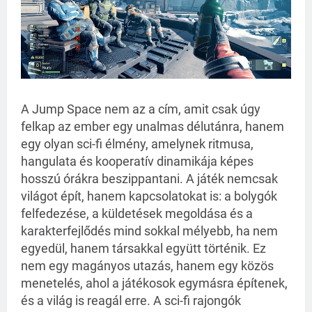
A Jump Space nem az a cím, amit csak úgy
felkap az ember egy unalmas délutánra, hanem
egy olyan sci-fi élmény, amelynek ritmusa,
hangulata és kooperatív dinamikája képes
hosszú órákra beszippantani. A játék nemcsak
világot épít, hanem kapcsolatokat is: a bolygók
felfedezése, a küldetések megoldása és a
karakterfejlődés mind sokkal mélyebb, ha nem
egyedül, hanem társakkal együtt történik. Ez
nem egy magányos utazás, hanem egy közös
menetelés, ahol a játékosok egymásra építenek,
és a világ is reagál erre. A sci-fi rajongók