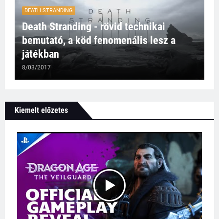
DEATH STRANDING
Death Stranding - rövid technikai
bemutató, a köd fenomenális lesz a
játékban
8/03/2017
Kiemelt előzetes