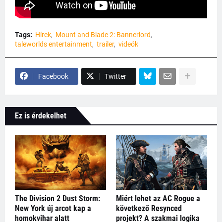
Tags:
Hírek
Mount and Blade 2: Bannerlord
taleworlds entertainment
trailer
videók
Facebook
Twitter
Ez is érdekelhet
The Division 2 Dust Storm:
Miért lehet az AC Rogue a
New York új arcot kap a
következő Resynced
homokvihar alatt
projekt? A szakmai logika