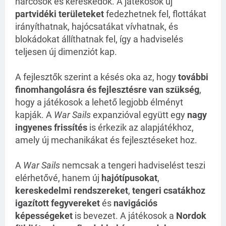
harcosok és kereskedők. A játékosok új
partvidéki területeket
fedezhetnek fel, flottákat
irányíthatnak, hajócsatákat vívhatnak, és
blokádokat állíthatnak fel, így a hadviselés
teljesen új dimenziót kap.
A fejlesztők szerint a késés oka az, hogy
további
finomhangolásra és fejlesztésre van szükség
,
hogy a játékosok a lehető legjobb élményt
kapják. A
War Sails
expanzióval együtt egy
nagy
ingyenes frissítés
is érkezik az alapjátékhoz,
amely új mechanikákat és fejlesztéseket hoz.
A
War Sails
nemcsak a tengeri hadviselést teszi
elérhetővé, hanem új
hajótípusokat
,
kereskedelmi rendszereket
,
tengeri csatákhoz
igazított fegyvereket
és
navigációs
képességeket
is bevezet. A játékosok a
Nordok