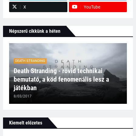
X
YouTube
Népszerű cikkünk a héten
DEATH STRANDING
Death Stranding - rövid technikai
bemutató, a köd fenomenális lesz a
játékban
8/03/2017
Kiemelt előzetes