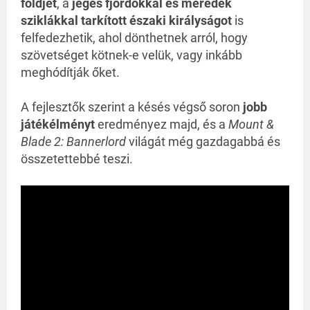
földjét
, a
jeges fjordokkal és meredek
sziklákkal tarkított északi királyságot
is
felfedezhetik, ahol dönthetnek arról, hogy
szövetséget kötnek-e velük, vagy inkább
meghódítják őket.
A fejlesztők szerint a késés végső soron
jobb
játékélményt
eredményez majd, és a
Mount &
Blade 2: Bannerlord
világát még gazdagabbá és
összetettebbé teszi.