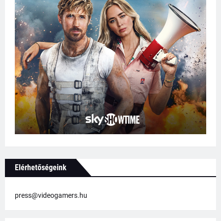
Elérhetőségeink
press@videogamers.hu