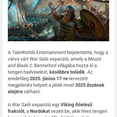
A TaleWorlds Entertainment bejelentette, hogy a
várva várt
War Sails
expanzió, amely a
Mount
and Blade 2: Bannerlord
világába hozza el a
tengeri hadviselést,
későbbre tolódik
. Az
eredetileg
2025. június 17-re
tervezett
megjelenés helyett a játék most
2025 őszének
elejére
várható.
A
War Sails
expanzió egy
Viking ihletésű
frakciót
, a
Nordokat
vezeti be, akik híres tengeri