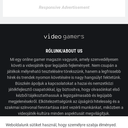
Responsive Advertisement
RÓLUNK/ABOUT US
Mi egy online gamer magazin vagyunk, amely szenvedélyesen
követi a videojáték-ipar legújabb fejleményeit. Nem csupán a
játékok mélyreható tesztelésére törekszünk, hanem a legfrissebb
hírek és trendek nyomon követésére is nagy hangsúlyt fektetünk.
Büszkén ápoljuk a kapcsolatokat a hazai és nemzetközi
játékfejlesztő csapatokkal, így biztosítva, hogy olvasóinkat első
kézből tájékoztathassuk a legizgalmasabb és legújabb
megjelenésekről. Elkötelezettségünk az újságírói hitelesség és a
szakmai színvonal fenntartása iránt vezérli munkánkat, miközben a
videojáték-kultúra minden aspektusát megvilágítjuk.
Weboldalunk sütiket használ, hogy személyre szabja élményed.