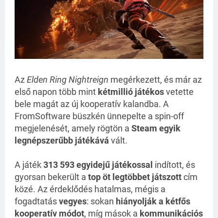
Az
Elden Ring Nightreign
megérkezett, és már az
első napon több mint
kétmillió játékos
vetette
bele magát az új kooperatív kalandba. A
FromSoftware büszkén ünnepelte a spin-off
megjelenését, amely rögtön a
Steam egyik
legnépszerűbb játékává
vált.
A játék
313 593 egyidejű játékossal
indított, és
gyorsan bekerült a
top öt legtöbbet játszott
cím
közé. Az érdeklődés hatalmas, mégis a
fogadtatás
vegyes
: sokan
hiányolják a kétfős
kooperatív módot
, míg mások a
kommunikációs