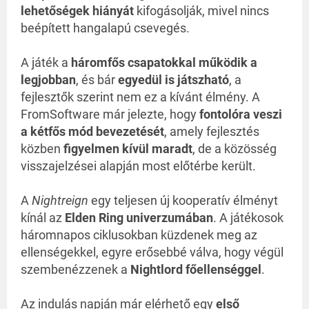
lehetőségek hiányát
kifogásolják, mivel nincs
beépített hangalapú csevegés.
A játék a
háromfős csapatokkal működik a
legjobban
, és bár
egyedül is játszható
, a
fejlesztők szerint nem ez a kívánt élmény. A
FromSoftware már jelezte, hogy
fontolóra veszi
a kétfős mód bevezetését
, amely fejlesztés
közben
figyelmen kívül maradt
, de a közösség
visszajelzései alapján most előtérbe került.
A
Nightreign
egy teljesen új kooperatív élményt
kínál az
Elden Ring univerzumában
. A játékosok
háromnapos ciklusokban küzdenek meg az
ellenségekkel, egyre erősebbé válva, hogy végül
szembenézzenek a
Nightlord főellenséggel
.
Az indulás napján már elérhető egy
első