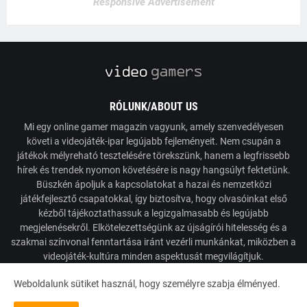
Responsive Advertisement
RÓLUNK/ABOUT US
Mi egy online gamer magazin vagyunk, amely szenvedélyesen
követi a videojáték-ipar legújabb fejleményeit. Nem csupán a
játékok mélyreható tesztelésére törekszünk, hanem a legfrissebb
hírek és trendek nyomon követésére is nagy hangsúlyt fektetünk.
Büszkén ápoljuk a kapcsolatokat a hazai és nemzetközi
játékfejlesztő csapatokkal, így biztosítva, hogy olvasóinkat első
kézből tájékoztathassuk a legizgalmasabb és legújabb
megjelenésekről. Elkötelezettségünk az újságírói hitelesség és a
szakmai színvonal fenntartása iránt vezérli munkánkat, miközben a
videojáték-kultúra minden aspektusát megvilágítjuk.
Weboldalunk sütiket használ, hogy személyre szabja élményed.