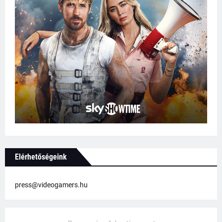
Elérhetőségeink
press@videogamers.hu