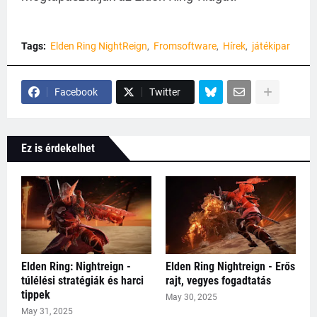
Tags:
Elden Ring NightReign
Fromsoftware
Hírek
játékipar
Facebook
Twitter
Ez is érdekelhet
Elden Ring: Nightreign -
Elden Ring Nightreign - Erős
túlélési stratégiák és harci
rajt, vegyes fogadtatás
tippek
May 30, 2025
May 31, 2025