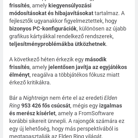
frissítés
, amely
kiegyensúlyozási
módosításokat és hibajavításokat
tartalmaz. A
fejlesztők ugyanakkor figyelmeztettek, hogy
bizonyos PC-konfigurációk
, különösen az újabb
grafikus kártyákkal rendelkező rendszerek,
teljesítményproblémákba ütközhetnek
.
A következő héten érkezik egy
második
frissítés
, amely
jelentősen javítja az egyjátékos
élményt
, reagálva a többjátékos fókusz miatt
érkező kritikákra.
Bár a
Nightreign
nem érte el az eredeti
Elden
Ring
953 426 fős csúcsát
, mégis egy
izgalmas
és merész kísérlet
, amely a FromSoftware
korábbi sikereit ünnepli. A rajongók számára ez
egy új lehetőség, hogy más perspektívából is
megtapasztalják az Elden Ring világát.