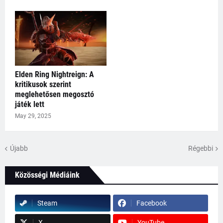
Elden Ring Nightreign: A
kritikusok szerint
meglehetősen megosztó
játék lett
May 29, 2025
Újabb
Régebbi
Közösségi Médiáink
Steam
Facebook
X
YouTube