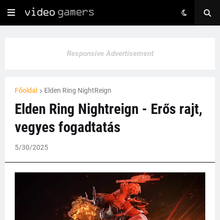
Responsive Advertisement
Főoldal
Elden Ring NightReign
Elden Ring Nightreign - Erős rajt,
vegyes fogadtatás
5/30/2025