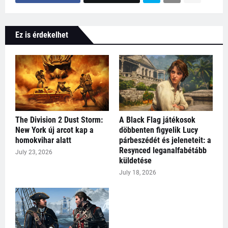
Ez is érdekelhet
The Division 2 Dust Storm:
A Black Flag játékosok
New York új arcot kap a
döbbenten figyelik Lucy
homokvihar alatt
párbeszédét és jeleneteit: a
Resynced leganalfabétább
July 23, 2026
küldetése
July 18, 2026