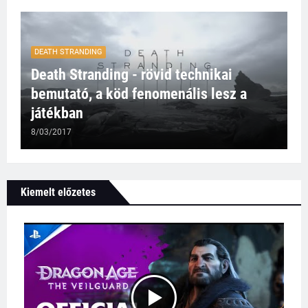
DEATH STRANDING
Death Stranding - rövid technikai
bemutató, a köd fenomenális lesz a
játékban
8/03/2017
Kiemelt előzetes