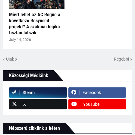
Miért lehet az AC Rogue a
következő Resynced
projekt? A szakmai logika
tisztán látszik
July 14, 2026
Újabb
Régebbi
Közösségi Médiáink
Steam
Facebook
X
YouTube
Népszerű cikkünk a héten