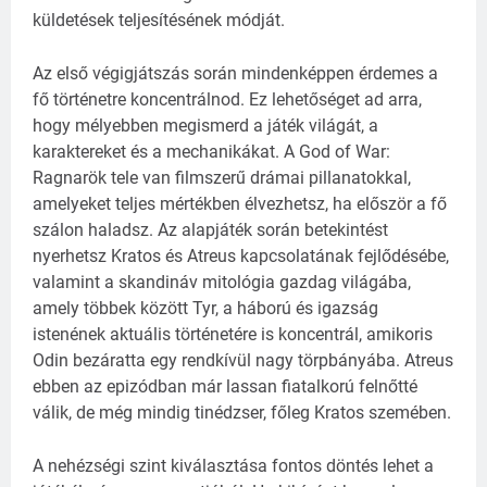
küldetések teljesítésének módját.
Az első végigjátszás során mindenképpen érdemes a
fő történetre koncentrálnod. Ez lehetőséget ad arra,
hogy mélyebben megismerd a játék világát, a
karaktereket és a mechanikákat. A God of War:
Ragnarök tele van filmszerű drámai pillanatokkal,
amelyeket teljes mértékben élvezhetsz, ha először a fő
szálon haladsz. Az alapjáték során betekintést
nyerhetsz Kratos és Atreus kapcsolatának fejlődésébe,
valamint a skandináv mitológia gazdag világába,
amely többek között Tyr, a háború és igazság
istenének aktuális történetére is koncentrál, amikoris
Odin bezáratta egy rendkívül nagy törpbányába. Atreus
ebben az epizódban már lassan fiatalkorú felnőtté
válik, de még mindig tinédzser, főleg Kratos szemében.
A nehézségi szint kiválasztása fontos döntés lehet a