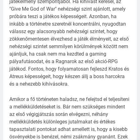
játékélmény szempontjából. Ha kihívást keresel, az
"Give Me God of War" nehézségi szint ajánlott, amely
próbára teszi a játékos képességeit. Azonban, ha
inkább a történetre szeretnél koncentrálni, nyugodtan
válassz egy alacsonyabb nehézségi szintet, hogy
zökkenőmentesen élvezhesd a játék élményeit, az első
nehézségi szintet semmilyen körülmények között nem
ajánljuk, ha csak nem ma kezdted a gaming
pályafutásodat, és a Ragnarok az első akció-RPG
játékod. Fontos, hogy folyamatosan fejleszd Kratos és
Atreus képességeit, hogy készen állj a boss harcokra
és a nehezebb kihívásokra.
Amikor a fő történeten haladsz, ne felejtsd el teljesíteni
a mellékküldetéseket is. Bár nem szükséges mindent
az első végigjátszás során elvégezni, néhány
mellékküldetés különleges jutalmakat és értékes
tapasztalati pontokat adhat amellett is, hogy a kisebb
ösvényekbe is benézel, némi zsákmány gyanánt. Ezek