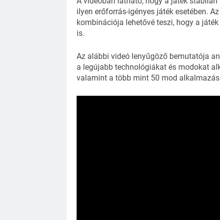
A videóban látható, hogy a játék stabilan
ilyen erőforrás-igényes játék esetében. 
kombinációja lehetővé teszi, hogy a ját
is.
Az alábbi videó lenyűgöző bemutatója ann
a legújabb technológiákat és modokat al
valamint a több mint 50 mod alkalmazása