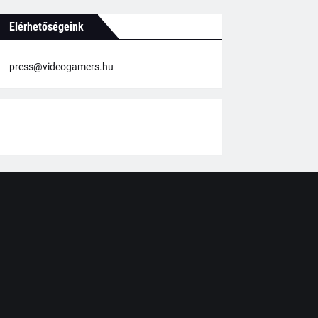
Elérhetőségeink
press@videogamers.hu