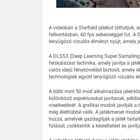
A videóban a Starfield játékot láthatjuk,
felbontásban, 60 fps sebességgel fut. A 
lenyűgöző vizuális élményt nyújt, amely jel
A DLSS3 (Deep Learning Super Sampling) t
felskálázási technika, amely javítja a ját
valós idejű fénykövetést biztosít, amely 
technológiák együtt lenyűgöző vizuális é
A több mint 50 mod alkalmazása jelentős
különböző aspektusokat javítanak, például
viselkedését. A grafikai modok javítják a 
még élethűbbé válik. A játékmenet modok
hozzá, amelyek gazdagítják a játék tartal
futását, csökkentik a késleltetést és javítj