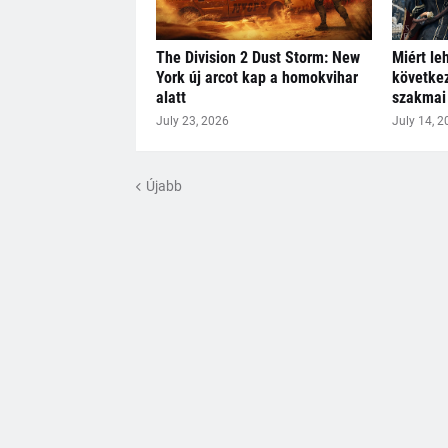
The Division 2 Dust Storm: New
Miért le
York új arcot kap a homokvihar
következ
alatt
szakmai 
July 23, 2026
July 14, 2
Újabb