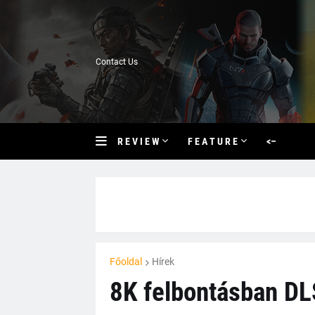
Contact Us
R E V I E W
F E A T U R E
<–
Főoldal
Hírek
8K felbontásban DL