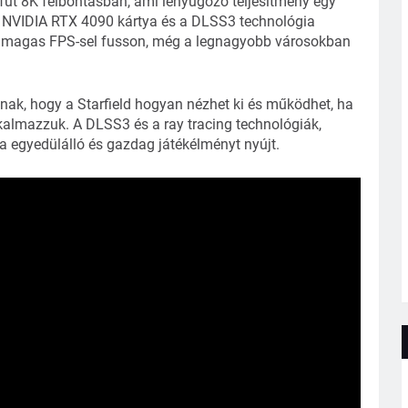
 fut 8K felbontásban, ami lenyűgöző teljesítmény egy
Az NVIDIA RTX 4090 kártya és a DLSS3 technológia
ék magas FPS-sel fusson, még a legnagyobb városokban
ak, hogy a Starfield hogyan nézhet ki és működhet, ha
kalmazzuk. A DLSS3 és a ray tracing technológiák,
 egyedülálló és gazdag játékélményt nyújt.