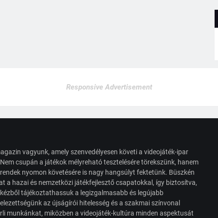
Responsive Advertisement
agazin vagyunk, amely szenvedélyesen követi a videojáték-ipar
. Nem csupán a játékok mélyreható tesztelésére törekszünk, hanem
s trendek nyomon követésére is nagy hangsúlyt fektetünk. Büszkén
t a hazai és nemzetközi játékfejlesztő csapatokkal, így biztosítva,
 kézből tájékoztathassuk a legizgalmasabb és legújabb
elezettségünk az újságírói hitelesség és a szakmai színvonal
érli munkánkat, miközben a videojáték-kultúra minden aspektusát