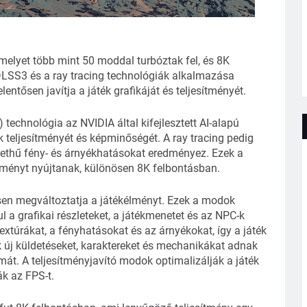
 amelyet több mint 50 moddal turbóztak fel, és 8K
DLSS3 és a ray tracing technológiák alkalmazása
entősen javítja a játék grafikáját és teljesítményét.
echnológia az NVIDIA által kifejlesztett AI-alapú
ék teljesítményét és képminőségét. A ray tracing pedig
élethű fény- és árnyékhatásokat eredményez. Ezek a
lményt nyújtanak, különösen 8K felbontásban.
en megváltoztatja a játékélményt. Ezek a modok
 a grafikai részleteket, a játékmenetet és az NPC-k
textúrákat, a fényhatásokat és az árnyékokat, így a játék
 új küldetéseket, karaktereket és mechanikákat adnak
mát. A teljesítményjavító modok optimalizálják a játék
ák az FPS-t.