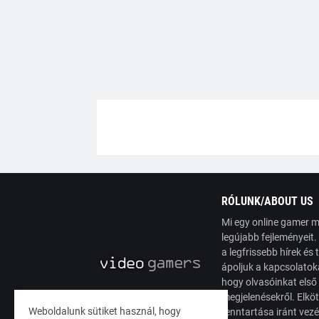
RÓLUNK/ABOUT US
Mi egy online gamer m
legújabb fejleményeit
a legfrissebb hírek é
ápoljuk a kapcsolatoka
hogy olvasóinkat első
megjelenésekről. Elköt
Weboldalunk sütiket használ, hogy
fenntartása iránt vez