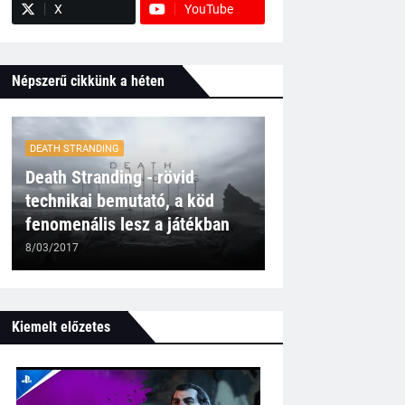
X
YouTube
Népszerű cikkünk a héten
DEATH STRANDING
Death Stranding - rövid
technikai bemutató, a köd
fenomenális lesz a játékban
8/03/2017
Kiemelt előzetes