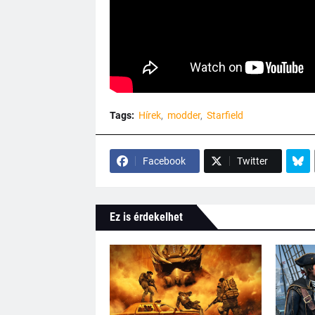
Tags:
Hírek
modder
Starfield
Facebook
Twitter
Ez is érdekelhet