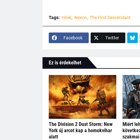
Tags:
Hírek
Nexon
The First Descendant
Facebook
Twitter
Ez is érdekelhet
The Division 2 Dust Storm: New
Miért le
York új arcot kap a homokvihar
következ
alatt
szakmai 