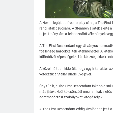
A Nexon legújabb free-to-play címe, a The First
ranglisták csúcsára. A Steamen a játék elérte a
teljesítmény, ám a felhasználói vélemények vegye
A The First Descendant egy látványos harmadik 
főellenség harcokkal teli játékmenettel. A ját
különböző képességekkel és készségekkel rendelk
A közelmúltban kiderült, hogy egyik karakter, az
vetekszik a Stellar Blade Eve-jével.
Úgy tűnik, a The First Descendant inkább a stíl
más játékokból kölcsönzött mechanikák sietős á
adatmegőrzési szabályokat kifogásolják.
A The First Descendant eddig kiválóan teljesít a