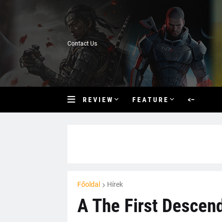
Contact Us
R E V I E W
F E A T U R E
<–
Főoldal
Hírek
A The First Descend