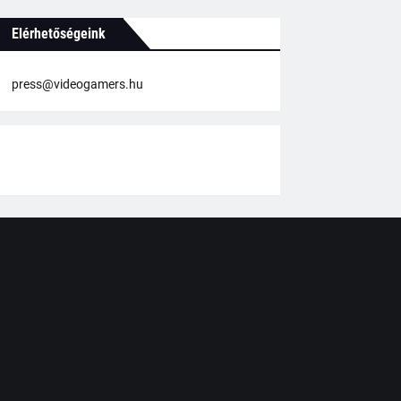
Elérhetőségeink
press@videogamers.hu