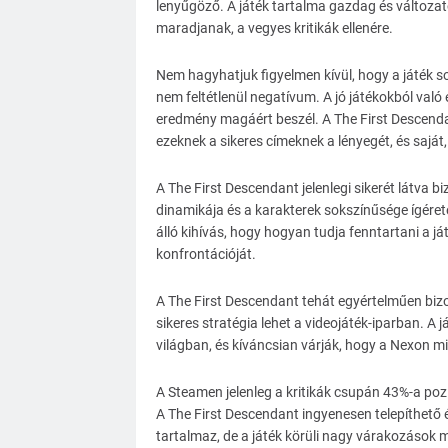
lenyűgöző. A játék tartalma gazdag és változato
maradjanak, a vegyes kritikák ellenére.
Nem hagyhatjuk figyelmen kívül, hogy a játék 
nem feltétlenül negatívum. A jó játékokból való
eredmény magáért beszél. A The First Descenda
ezeknek a sikeres címeknek a lényegét, és saját,
A The First Descendant jelenlegi sikerét látva b
dinamikája és a karakterek sokszínűsége ígéret
álló kihívás, hogy hogyan tudja fenntartani a j
konfrontációját.
A The First Descendant tehát egyértelműen bizon
sikeres stratégia lehet a videojáték-iparban. A 
világban, és kíváncsian várják, hogy a Nexon mil
A Steamen jelenleg a kritikák csupán 43%-a pozi
A The First Descendant ingyenesen telepíthető
tartalmaz, de a játék körüli nagy várakozások