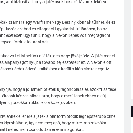
s, ami biztosítja, hogy a játékosok hosszú távon is lekötve
sokak számára egy Warframe vagy Destiny klónnak tűnhet, de ez
 építkezés szabad és elfogadott gyakorlat, különösen, ha az
nt esetében úgy tűnik, hogy a Nexon képes volt megragadni
 egyedi fordulatot adni neki.
izakodva tekinthetünk a játék igen nagy jövője felé. A játékmenet
es alapanyagot nyújt a további fejlesztésekhez. A Nexon előtt
átékosok érdeklődését, miközben elkerüli a klón címke negatív
yítja, hogy a jól ismert ötletek újragondolása és azok frissítése
játékosok készen állnak arra, hogy elmerüljenek ebben az új
yen újításokkal rukkol elő a közeljövőben.
tív, ennek ellenére a játék a platform ötödik legnépszerűbb címe.
 és kipróbálható, így nem meglepő, hogy mikrotranzakciókat
 miatt nehéz nem csalódottan érezni magunkat.