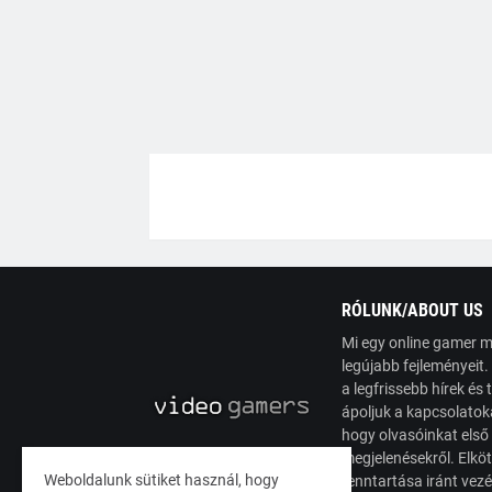
RÓLUNK/ABOUT US
Mi egy online gamer m
legújabb fejleményeit
a legfrissebb hírek é
ápoljuk a kapcsolatoka
hogy olvasóinkat első
megjelenésekről. Elköt
Weboldalunk sütiket használ, hogy
fenntartása iránt vez