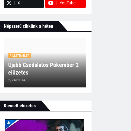
X
YouTube
Népszerű cikkünk a héten
FILMTRAILER
Újabb Csodálatos Pókember 2
előzetes
2/24/2014
Kiemelt előzetes