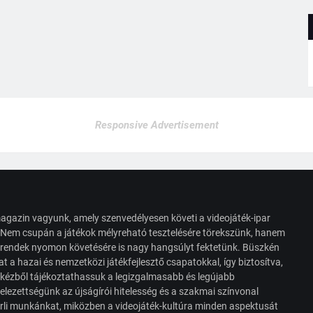
Responsive Advertisement
agazin vagyunk, amely szenvedélyesen követi a videojáték-ipar
. Nem csupán a játékok mélyreható tesztelésére törekszünk, hanem
s trendek nyomon követésére is nagy hangsúlyt fektetünk. Büszkén
t a hazai és nemzetközi játékfejlesztő csapatokkal, így biztosítva,
 kézből tájékoztathassuk a legizgalmasabb és legújabb
elezettségünk az újságírói hitelesség és a szakmai színvonal
érli munkánkat, miközben a videojáték-kultúra minden aspektusát