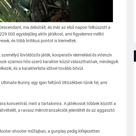
 Descendant, ma debütált, és már az első napon felkúszott a
 229 000 egyidejűleg aktív játékost, ami figyelemre méltó
sek, és több kritikus pontot is kiemeltek.
személyű lövöldözős játék, kooperatív elemekkel és intenzív
ékosok számos hős-szerű karakter közül választhatnak, mindegyik
ezik, és a karakterlista idővel tovább bővül.
 Ultimate Bunny, egy igen feltűnő öltözékben tűnik fel, ami
usra koncentrál, mint a tartalomra. A játékosok többek között a
tvételét, a ravasz mikrotranzakciók jelenlétét és az aggasztó
 looter-shooter műfajban, a gunplay pedig kifejezetten