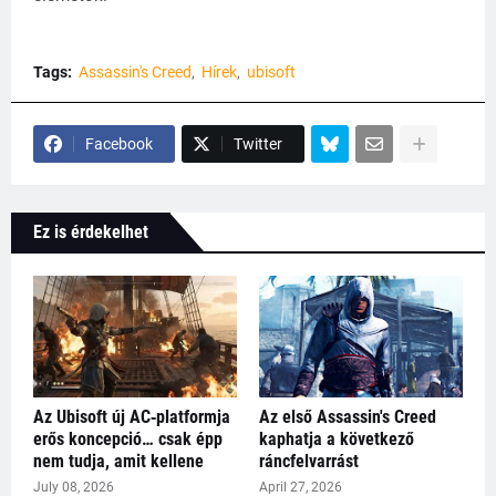
Tags:
Assassin's Creed
Hírek
ubisoft
Facebook
Twitter
Ez is érdekelhet
Az Ubisoft új AC‑platformja
Az első Assassin's Creed
erős koncepció… csak épp
kaphatja a következő
nem tudja, amit kellene
ráncfelvarrást
July 08, 2026
April 27, 2026