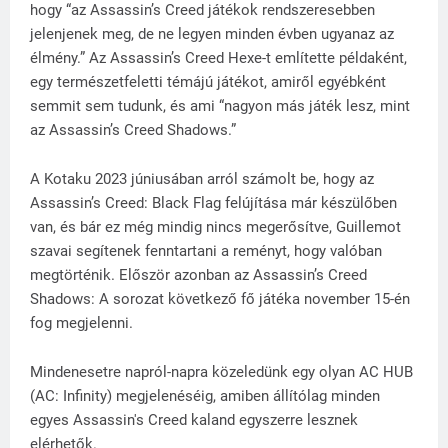
hogy “az Assassin’s Creed játékok rendszeresebben
jelenjenek meg, de ne legyen minden évben ugyanaz az
élmény.” Az Assassin’s Creed Hexe-t említette példaként,
egy természetfeletti témájú játékot, amiről egyébként
semmit sem tudunk, és ami “nagyon más játék lesz, mint
az Assassin’s Creed Shadows.”
A Kotaku 2023 júniusában arról számolt be, hogy az
Assassin’s Creed: Black Flag felújítása már készülőben
van, és bár ez még mindig nincs megerősítve, Guillemot
szavai segítenek fenntartani a reményt, hogy valóban
megtörténik. Először azonban az Assassin’s Creed
Shadows: A sorozat következő fő játéka november 15-én
fog megjelenni.
Mindenesetre napról-napra közeledünk egy olyan AC HUB
(AC: Infinity) megjelenéséig, amiben állítólag minden
egyes Assassin's Creed kaland egyszerre lesznek
elérhetők.