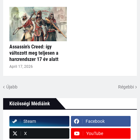
Assassin’s Creed: így
változott meg teljesen a
harcrendszer 17 év alatt
April 17, 2026
Újabb
Régebbi
Közösségi Médiáink
Steam
Facebook
X
YouTube