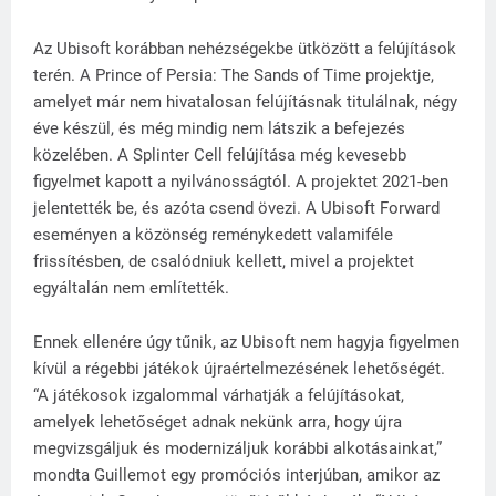
Az Ubisoft korábban nehézségekbe ütközött a felújítások
terén. A Prince of Persia: The Sands of Time projektje,
amelyet már nem hivatalosan felújításnak titulálnak, négy
éve készül, és még mindig nem látszik a befejezés
közelében. A Splinter Cell felújítása még kevesebb
figyelmet kapott a nyilvánosságtól. A projektet 2021-ben
jelentették be, és azóta csend övezi. A Ubisoft Forward
eseményen a közönség reménykedett valamiféle
frissítésben, de csalódniuk kellett, mivel a projektet
egyáltalán nem említették.
Ennek ellenére úgy tűnik, az Ubisoft nem hagyja figyelmen
kívül a régebbi játékok újraértelmezésének lehetőségét.
“A játékosok izgalommal várhatják a felújításokat,
amelyek lehetőséget adnak nekünk arra, hogy újra
megvizsgáljuk és modernizáljuk korábbi alkotásainkat,”
mondta Guillemot egy promóciós interjúban, amikor az