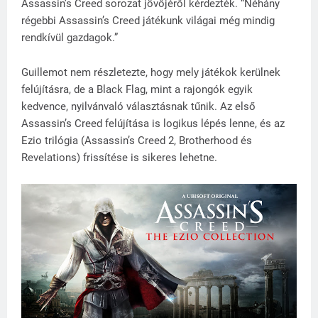
Assassin’s Creed sorozat jövőjéről kérdezték. “Néhány
régebbi Assassin’s Creed játékunk világai még mindig
rendkívül gazdagok.”
Guillemot nem részletezte, hogy mely játékok kerülnek
felújításra, de a Black Flag, mint a rajongók egyik
kedvence, nyilvánvaló választásnak tűnik. Az első
Assassin’s Creed felújítása is logikus lépés lenne, és az
Ezio trilógia (Assassin’s Creed 2, Brotherhood és
Revelations) frissítése is sikeres lehetne.