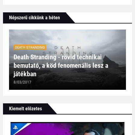
Népszerű cikkünk a héten
DEATH STRANDING
Death Stranding - rövid technikai
bemutató, a köd fenomenális lesz a
játékban
8/03/2017
Kiemelt előzetes