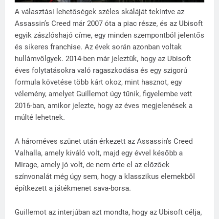
A választási lehetőségek széles skáláját tekintve az
Assassin’s Creed már 2007 óta a piac része, és az Ubisoft
egyik zászlóshajó címe, egy minden szempontból jelentős
és sikeres franchise. Az évek során azonban voltak
hullámvölgyek. 2014-ben már jeleztük, hogy az Ubisoft
éves folytatásokra való ragaszkodása és egy szigorú
formula követése több kárt okoz, mint hasznot, egy
vélemény, amelyet Guillemot úgy tűnik, figyelembe vett
2016-ban, amikor jelezte, hogy az éves megjelenések a
múlté lehetnek.
A hároméves szünet után érkezett az Assassin’s Creed
Valhalla, amely kiváló volt, majd egy évvel később a
Mirage, amely jó volt, de nem érte el az előzőek
színvonalát még úgy sem, hogy a klasszikus elemekből
építkezett a játékmenet sava-borsa.
Guillemot az interjúban azt mondta, hogy az Ubisoft célja,