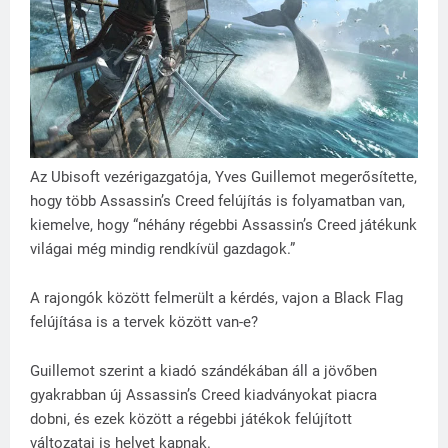
Az Ubisoft vezérigazgatója, Yves Guillemot megerősítette,
hogy több Assassin’s Creed felújítás is folyamatban van,
kiemelve, hogy “néhány régebbi Assassin’s Creed játékunk
világai még mindig rendkívül gazdagok.”
A rajongók között felmerült a kérdés, vajon a Black Flag
felújítása is a tervek között van-e?
Guillemot szerint a kiadó szándékában áll a jövőben
gyakrabban új Assassin’s Creed kiadványokat piacra
dobni, és ezek között a régebbi játékok felújított
változatai is helyet kapnak.