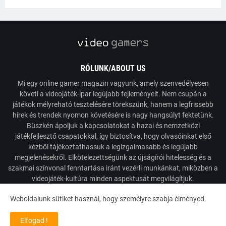
RÓLUNK/ABOUT US
Mi egy online gamer magazin vagyunk, amely szenvedélyesen
követi a videojáték-ipar legújabb fejleményeit. Nem csupán a
játékok mélyreható tesztelésére törekszünk, hanem a legfrissebb
hírek és trendek nyomon követésére is nagy hangsúlyt fektetünk.
Büszkén ápoljuk a kapcsolatokat a hazai és nemzetközi
játékfejlesztő csapatokkal, így biztosítva, hogy olvasóinkat első
kézből tájékoztathassuk a legizgalmasabb és legújabb
megjelenésekről. Elkötelezettségünk az újságírói hitelesség és a
szakmai színvonal fenntartása iránt vezérli munkánkat, miközben a
videojáték-kultúra minden aspektusát megvilágítjuk.
Weboldalunk sütiket használ, hogy személyre szabja élményed.
Powered by VideoGamers
Elfogad !