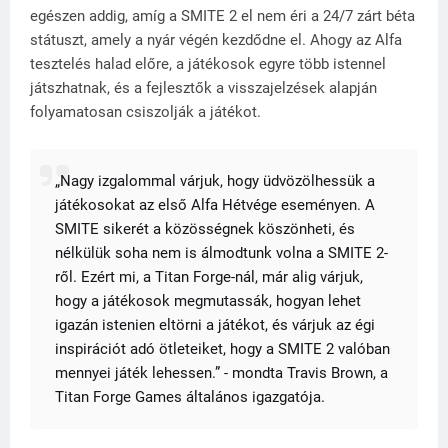
egészen addig, amíg a SMITE 2 el nem éri a 24/7 zárt béta
státuszt, amely a nyár végén kezdődne el. Ahogy az Alfa
tesztelés halad előre, a játékosok egyre több istennel
játszhatnak, és a fejlesztők a visszajelzések alapján
folyamatosan csiszolják a játékot.
„Nagy izgalommal várjuk, hogy üdvözölhessük a
játékosokat az első Alfa Hétvége eseményen. A
SMITE sikerét a közösségnek köszönheti, és
nélkülük soha nem is álmodtunk volna a SMITE 2-
ről. Ezért mi, a Titan Forge-nál, már alig várjuk,
hogy a játékosok megmutassák, hogyan lehet
igazán istenien eltörni a játékot, és várjuk az égi
inspirációt adó ötleteiket, hogy a SMITE 2 valóban
mennyei játék lehessen.” - mondta Travis Brown, a
Titan Forge Games általános igazgatója.