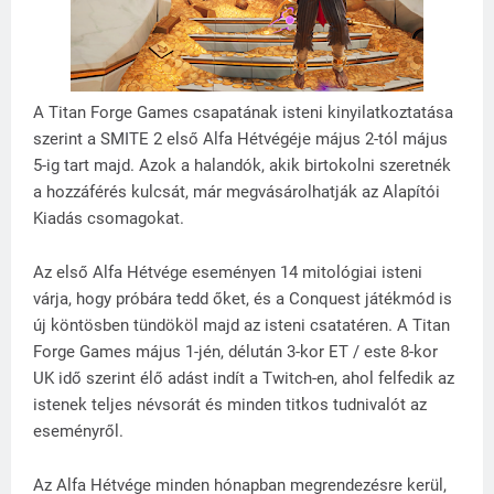
A Titan Forge Games csapatának isteni kinyilatkoztatása
szerint a SMITE 2 első Alfa Hétvégéje május 2-tól május
5-ig tart majd. Azok a halandók, akik birtokolni szeretnék
a hozzáférés kulcsát, már megvásárolhatják az Alapítói
Kiadás csomagokat.
Az első Alfa Hétvége eseményen 14 mitológiai isteni
várja, hogy próbára tedd őket, és a Conquest játékmód is
új köntösben tündököl majd az isteni csatatéren. A Titan
Forge Games május 1-jén, délután 3-kor ET / este 8-kor
UK idő szerint élő adást indít a Twitch-en, ahol felfedik az
istenek teljes névsorát és minden titkos tudnivalót az
eseményről.
Az Alfa Hétvége minden hónapban megrendezésre kerül,