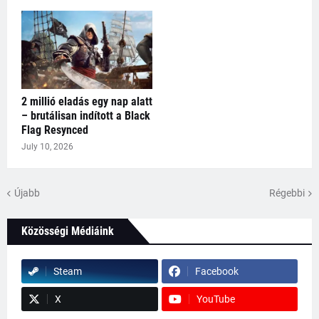
2 millió eladás egy nap alatt
– brutálisan indított a Black
Flag Resynced
July 10, 2026
Újabb
Régebbi
Közösségi Médiáink
Steam
Facebook
X
YouTube