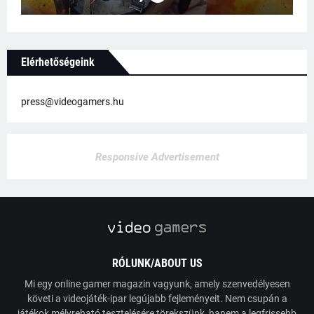
Elérhetőségeink
press@videogamers.hu
Responsive Advertisement
RÓLUNK/ABOUT US
Mi egy online gamer magazin vagyunk, amely szenvedélyesen
követi a videojáték-ipar legújabb fejleményeit. Nem csupán a
játékok mélyreható tesztelésére törekszünk, hanem a legfrissebb