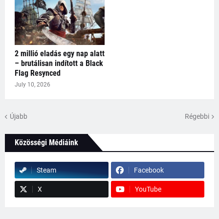
2 millió eladás egy nap alatt
– brutálisan indított a Black
Flag Resynced
July 10, 2026
Újabb
Régebbi
Közösségi Médiáink
Steam
Facebook
X
YouTube