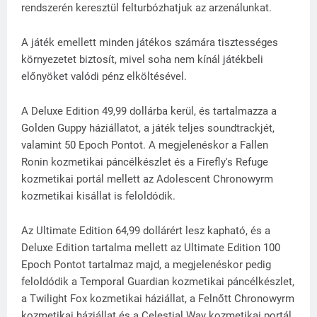
rendszerén keresztül felturbózhatjuk az arzenálunkat.
A játék emellett minden játékos számára tisztességes
környezetet biztosít, mivel soha nem kínál játékbeli
előnyöket valódi pénz elköltésével.
A Deluxe Edition 49,99 dollárba kerül, és tartalmazza a
Golden Guppy háziállatot, a játék teljes soundtrackjét,
valamint 50 Epoch Pontot. A megjelenéskor a Fallen
Ronin kozmetikai páncélkészlet és a Firefly's Refuge
kozmetikai portál mellett az Adolescent Chronowyrm
kozmetikai kisállat is feloldódik.
Az Ultimate Edition 64,99 dollárért lesz kapható, és a
Deluxe Edition tartalma mellett az Ultimate Edition 100
Epoch Pontot tartalmaz majd, a megjelenéskor pedig
feloldódik a Temporal Guardian kozmetikai páncélkészlet,
a Twilight Fox kozmetikai háziállat, a Felnőtt Chronowyrm
kozmetikai háziállat és a Celestial Way kozmetikai portál.