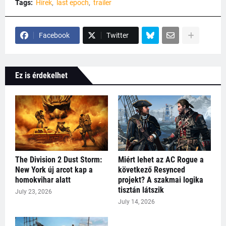
Tags:
Hírek
last epoch
trailer
Facebook
Twitter
Ez is érdekelhet
The Division 2 Dust Storm:
Miért lehet az AC Rogue a
New York új arcot kap a
következő Resynced
homokvihar alatt
projekt? A szakmai logika
tisztán látszik
July 23, 2026
July 14, 2026