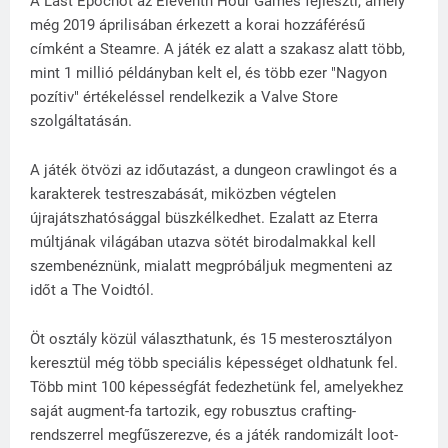
A Last Epochot az Eleventh Hour Games fejleszti, amely
még 2019 áprilisában érkezett a korai hozzáférésű
címként a Steamre. A játék ez alatt a szakasz alatt több,
mint 1 millió példányban kelt el, és több ezer "Nagyon
pozítiv" értékeléssel rendelkezik a Valve Store
szolgáltatásán.
A játék ötvözi az időutazást, a dungeon crawlingot és a
karakterek testreszabását, miközben végtelen
újrajátszhatósággal büszkélkedhet. Ezalatt az Eterra
múltjának világában utazva sötét birodalmakkal kell
szembenéznünk, mialatt megpróbáljuk megmenteni az
időt a The Voidtól.
Öt osztály közül választhatunk, és 15 mesterosztályon
keresztül még több speciális képességet oldhatunk fel.
Több mint 100 képességfát fedezhetünk fel, amelyekhez
saját augment-fa tartozik, egy robusztus crafting-
rendszerrel megfűszerezve, és a játék randomizált loot-