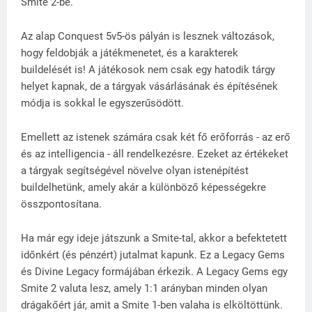
Smite 2-be.
Az alap Conquest 5v5-ös pályán is lesznek változások,
hogy feldobják a játékmenetet, és a karakterek
buildelését is! A játékosok nem csak egy hatodik tárgy
helyet kapnak, de a tárgyak vásárlásának és építésének
módja is sokkal le egyszerűsödött.
Emellett az istenek számára csak két fő erőforrás - az erő
és az intelligencia - áll rendelkezésre. Ezeket az értékeket
a tárgyak segítségével növelve olyan istenépítést
buildelhetünk, amely akár a különböző képességekre
összpontosítana.
Ha már egy ideje játszunk a Smite-tal, akkor a befektetett
időnkért (és pénzért) jutalmat kapunk. Ez a Legacy Gems
és Divine Legacy formájában érkezik. A Legacy Gems egy
Smite 2 valuta lesz, amely 1:1 arányban minden olyan
drágakőért jár, amit a Smite 1-ben valaha is elköltöttünk.