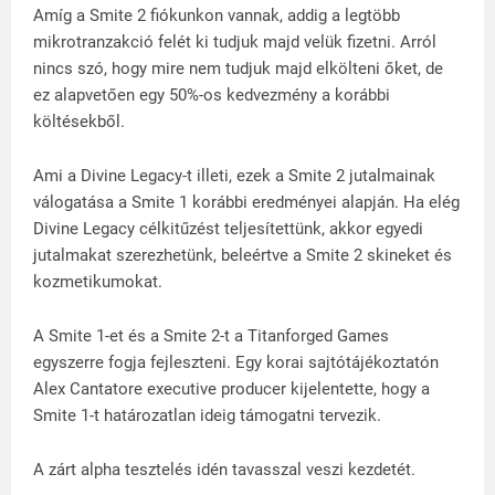
Amíg a Smite 2 fiókunkon vannak, addig a legtöbb
mikrotranzakció felét ki tudjuk majd velük fizetni. Arról
nincs szó, hogy mire nem tudjuk majd elkölteni őket, de
ez alapvetően egy 50%-os kedvezmény a korábbi
költésekből.
Ami a Divine Legacy-t illeti, ezek a Smite 2 jutalmainak
válogatása a Smite 1 korábbi eredményei alapján. Ha elég
Divine Legacy célkitűzést teljesítettünk, akkor egyedi
jutalmakat szerezhetünk, beleértve a Smite 2 skineket és
kozmetikumokat.
A Smite 1-et és a Smite 2-t a Titanforged Games
egyszerre fogja fejleszteni. Egy korai sajtótájékoztatón
Alex Cantatore executive producer kijelentette, hogy a
Smite 1-t határozatlan ideig támogatni tervezik.
A zárt alpha tesztelés idén tavasszal veszi kezdetét.