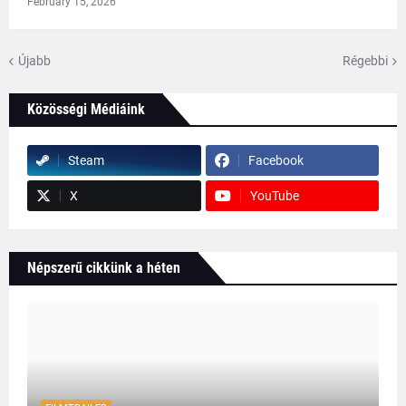
February 15, 2026
Újabb
Régebbi
Közösségi Médiáink
Steam
Facebook
X
YouTube
Népszerű cikkünk a héten