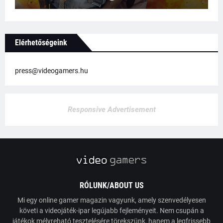
Elérhetőségeink
press@videogamers.hu
Responsive Advertisement
RÓLUNK/ABOUT US
Mi egy online gamer magazin vagyunk, amely szenvedélyesen
követi a videojáték-ipar legújabb fejleményeit. Nem csupán a
játékok mélyreható tesztelésére törekszünk, hanem a legfrissebb