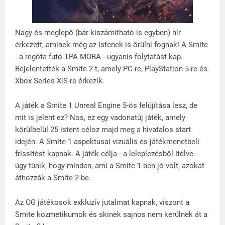
Nagy és meglepő (bár kiszámítható is egyben) hír
érkezett, aminek még az istenek is örülni fognak! A Smite
- a régóta futó TPA MOBA - ugyanis folytatást kap.
Bejelentették a Smite 2-t, amely PC-re, PlayStation 5-re és
Xbox Series X|S-re érkezik.
A játék a Smite 1 Unreal Engine 5-ös felújítása lesz, de
mit is jelent ez? Nos, ez egy vadonatúj játék, amely
körülbelül 25 istent céloz majd meg a hivatalos start
idején. A Smite 1 aspektusai vizuális és játékmenetbeli
frissítést kapnak. A játék célja - a leleplezésből ítélve -
úgy tűnik, hogy minden, ami a Smite 1-ben jó volt, azokat
áthozzák a Smite 2-be.
Az OG játékosok exkluzív jutalmat kapnak, viszont a
Smite kozmetikumok és skinek sajnos nem kerülnek át a