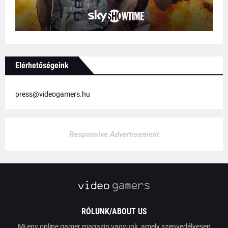
Elérhetőségeink
press@videogamers.hu
Responsive Advertisement
RÓLUNK/ABOUT US
Mi egy online gamer magazin vagyunk, amely szenvedélyesen