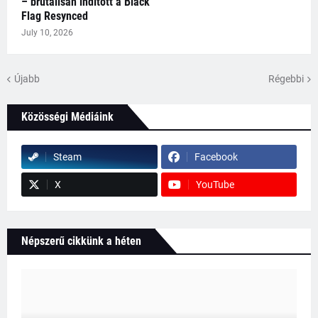
– brutálisan indított a Black
Flag Resynced
July 10, 2026
Újabb
Régebbi
Közösségi Médiáink
Steam
Facebook
X
YouTube
Népszerű cikkünk a héten