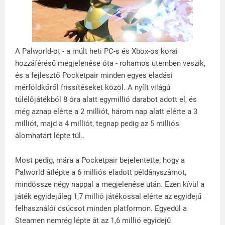
A Palworld-ot - a múlt heti PC-s és Xbox-os korai
hozzáférésű megjelenése óta - rohamos ütemben veszik,
és a fejlesztő Pocketpair minden egyes eladási
mérföldkőről frissítéseket közöl. A nyílt világú
túlélőjátékból 8 óra alatt egymillió darabot adott el, és
még aznap elérte a 2 milliót, három nap alatt elérte a 3
milliót, majd a 4 milliót, tegnap pedig az 5 milliós
álomhatárt lépte túl..
Most pedig, mára a Pocketpair bejelentette, hogy a
Palworld átlépte a 6 milliós eladott példányszámot,
mindössze négy nappal a megjelenése után. Ezen kívül a
játék egyidejűleg 1,7 millió játékossal elérte az egyidejű
felhasználói csúcsot minden platformon. Egyedül a
Steamen nemrég lépte át az 1,6 millió egyidejű