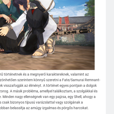
ű történetnek és a megnyerő karaktereknek, valamint az
szönhetően szerintem könnyű szeretni a Fate/Samurai Remnant-
 visszafogják az élményt. A történet egyes pontjain a dolgok
orog. A másik probléma, amellyel találkoztam, a szolgákkal és
e. Minden nagy ellenségnek van egy pajzsa, egy Shell, ahogy a
és csak bizonyos típusú varázslattal vagy szolgának a
l jobban belassítja az amúgy izgalmas és pörgős harcokat.