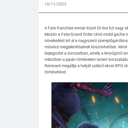
10/11/2023
A Fate franchise immár közel 20 éve fut nagy sike
Miután a Fate/Grand Order című mobil gacha na
növekedést ért el a nagyszerű szereplőgárdána
művészi megjelenítésének köszönhetően. Most v
bejegyzést a sorozatban, amely a lenyűgöző ani
miközben a japán történelem ismert korszakába
Remnant megállja a helyét szilárd akció-RPG st
történetével.