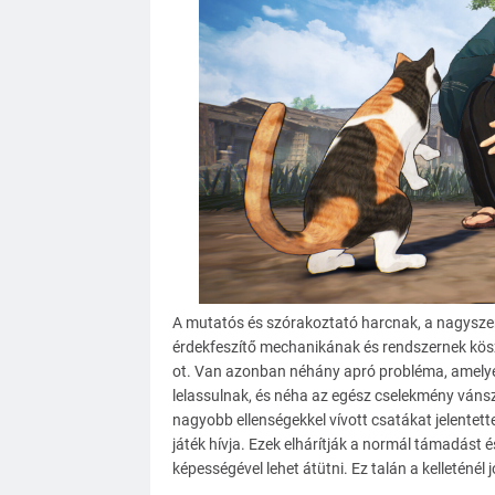
A mutatós és szórakoztató harcnak, a nagyszer
érdekfeszítő mechanikának és rendszernek kö
ot. Van azonban néhány apró probléma, amelyek
lelassulnak, és néha az egész cselekmény vánsz
nagyobb ellenségekkel vívott csatákat jelentett
játék hívja. Ezek elhárítják a normál támadást 
képességével lehet átütni. Ez talán a kelleténé