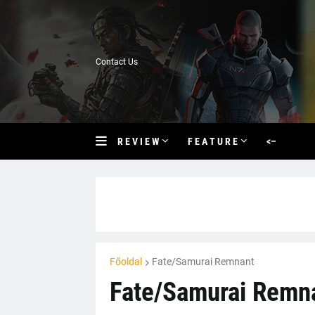
Contact Us
R E V I E W
F E A T U R E
<–
Főoldal
Fate/Samurai Remnant
Fate/Samurai Remna