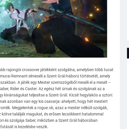
bb rajongói crossover játékként szolgálna, amelyben több tucat
amurai Remnant elmeséli a Szent Grál-háború történetét, amely
szakban. A játék egy Mester szemszögéből meséli el a mesét –
 Saber, Rider és Caster. Az egész hét úrnak és szolgának az a
y kívánságukat teljesítse a Szent Grál. Kicsit hegylakós a sztori:
ak azonban van egy kis csavarja: ahelyett, hogy hét mestert
romlik. Megjelentek a rogue.ok, azaz a mester nélküli szolgák,
ez kötve találják magukat, és erősen lecsökkent hatalommal
Iori és szolgája Saber, miközben a Szent Grál háborúban
utását is kezelésbe veszik.