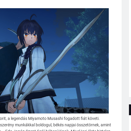
it, a legendás Miyamoto Musashi fogadott fiát követi.
s szerény munkákkal boldogul, békés napjai összetörnek, amint