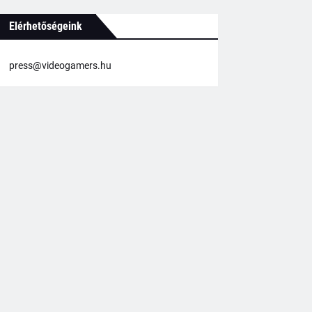
Elérhetőségeink
press@videogamers.hu