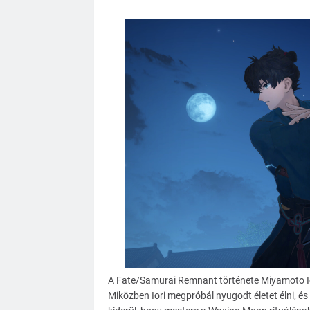
A Fate/Samurai Remnant története Miyamoto Ior
Miközben Iori megpróbál nyugodt életet élni, é