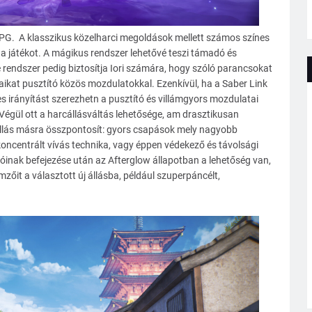
RPG.
A klasszikus közelharci megoldások mellett számos színes
 a játékot. A mágikus rendszer lehetővé teszi támadó és
 rendszer pedig biztosítja Iori számára, hogy szóló parancsokat
ikat pusztító közös mozdulatokkal. Ezenkívül, ha a Saber Link
jes irányítást szerezhetn a pusztító és villámgyors mozdulatai
. Végül ott a harcállásváltás lehetősége, am drasztikusan
állás másra összpontosít: gyors csapások mely nagyobb
koncentrált vívás technika, vagy éppen védekező és távolsági
óinak befejezése után az Afterglow állapotban a lehetőség van,
mzőit a választott új állásba, például szuperpáncélt,