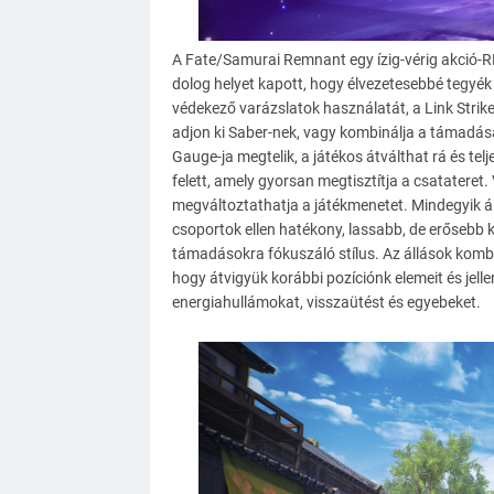
A Fate/Samurai Remnant egy ízig-vérig akció-
dolog helyet kapott, hogy élvezetesebbé tegyék
védekező varázslatok használatát, a Link Strike
adjon ki Saber-nek, vagy kombinálja a támadása
Gauge-ja megtelik, a játékos átválthat rá és tel
felett, amely gyorsan megtisztítja a csatateret
megváltoztathatja a játékmenetet. Mindegyik 
csoportok ellen hatékony, lassabb, de erősebb 
támadásokra fókuszáló stílus. Az állások komb
hogy átvigyük korábbi pozíciónk elemeit és jelle
energiahullámokat, visszaütést és egyebeket.