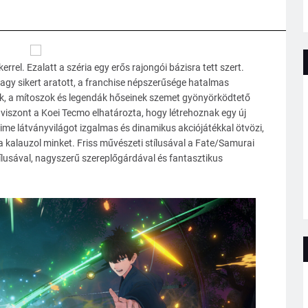
rrel. Ezalatt a széria egy erős rajongói bázisra tett szert.
gy sikert aratott, a franchise népszerűsége hatalmas
k, a mítoszok és legendák hőseinek szemet gyönyörködtető
iszont a Koei Tecmo elhatározta, hogy létrehoznak egy új
me látványvilágot izgalmas és dinamikus akciójátékkal ötvözi,
 kalauzol minket. Friss művészeti stílusával a Fate/Samurai
ílusával, nagyszerű szereplőgárdával és fantasztikus