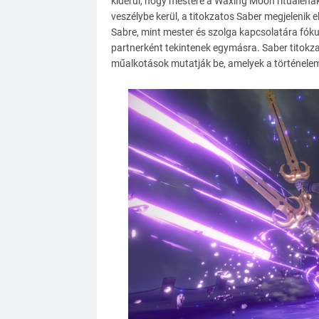
kiderül, hogy mestere a Waxing Moon rituálénak 
veszélybe kerül, a titokzatos Saber megjelenik el
Sabre, mint mester és szolga kapcsolatára fóku
partnerként tekintenek egymásra. Saber titokzat
műalkotások mutatják be, amelyek a történelem 