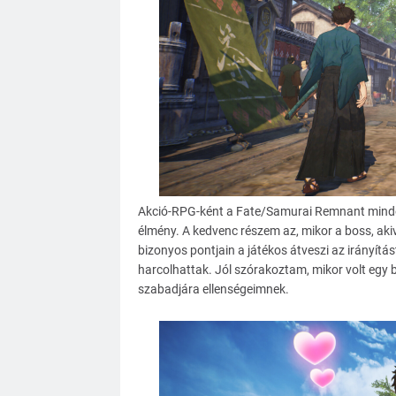
Akció-RPG-ként a Fate/Samurai Remnant minden
élmény. A kedvenc részem az, mikor a boss, akiv
bizonyos pontjain a játékos átveszi az irányítást
harcolhattak. Jól szórakoztam, mikor volt egy 
szabadjára ellenségeimnek.