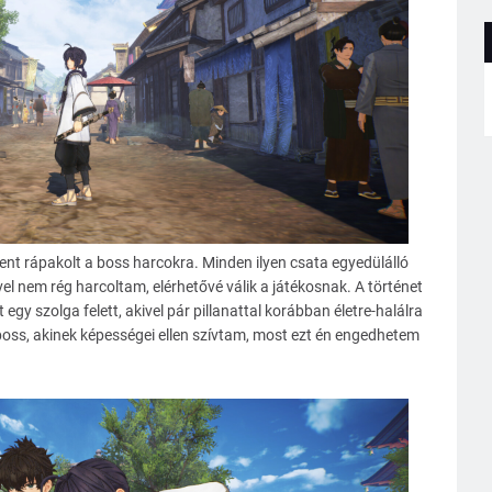
t rápakolt a boss harcokra. Minden ilyen csata egyedülálló
el nem rég harcoltam, elérhetővé válik a játékosnak. A történet
 egy szolga felett, akivel pár pillanattal korábban életre-halálra
boss, akinek képességei ellen szívtam, most ezt én engedhetem