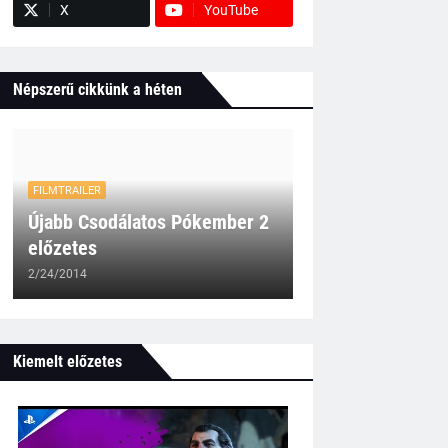
X
YouTube
Népszerű cikkünk a héten
FILMTRAILER
Újabb Csodálatos Pókember 2
előzetes
2/24/2014
Kiemelt előzetes