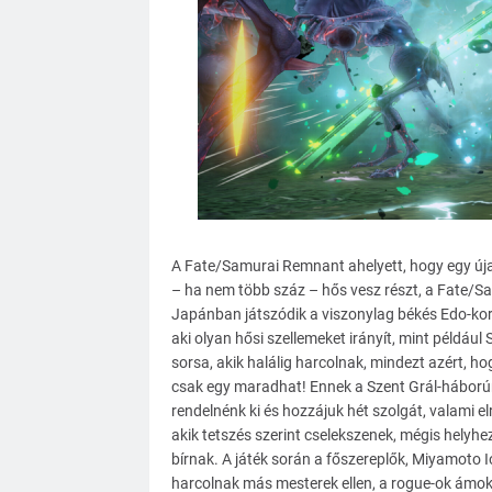
A Fate/Samurai Remnant ahelyett, hogy egy úja
– ha nem több száz – hős vesz részt, a Fate/S
Japánban játszódik a viszonylag békés Edo-kor
aki olyan hősi szellemeket irányít, mint például
sorsa, akik halálig harcolnak, mindezt azért, hog
csak egy maradhat! Ennek a Szent Grál-háborún
rendelnénk ki és hozzájuk hét szolgát, valami el
akik tetszés szerint cselekszenek, mégis helyh
bírnak. A játék során a főszereplők, Miyamoto 
harcolnak más mesterek ellen, a rogue-ok ámokf