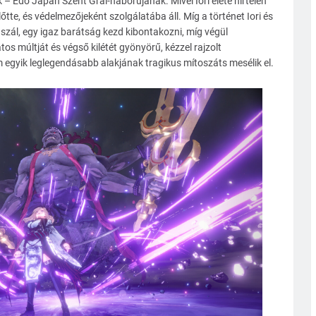
– Edo Japán Szent Grál-háborújának. Mivel Iori élete hirtelen
őtte, és védelmezőjeként szolgálatába áll. Míg a történet Iori és
szál, egy igaz barátság kezd kibontakozni, míg végül
os múltját és végső kilétét gyönyörű, kézzel rajzolt
egyik leglegendásabb alakjának tragikus mítoszáts mesélik el.