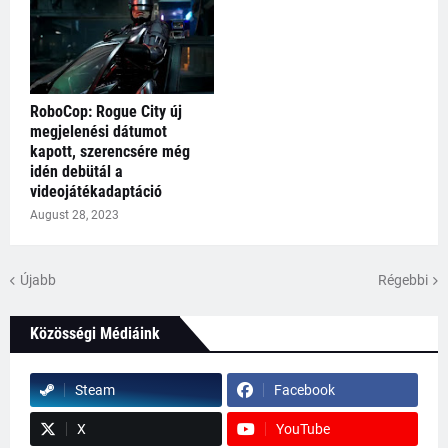
RoboCop: Rogue City új
megjelenési dátumot
kapott, szerencsére még
idén debütál a
videojátékadaptáció
August 28, 2023
Újabb
Régebbi
Közösségi Médiáink
Steam
Facebook
X
YouTube