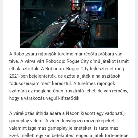
A Robotzsaru-rajongók türelme már régóta próbára van
téve. A várva várt Robocop: Rogue City című játékot ismét
elhalasztották. A Robocop: Rogue City fejlesztését még
2021-ben bejelentették, de azóta a játék a halasztások
"odüsszeiáján" ment keresztül. A türelmes rajongók
számára ez meglehetősen frusztráló lehet, de van remény,
hogy a várakozás végül kifizetődik.
A várakozás áthidalására a Nacon kiadott egy vadonatúj
gameplay videót. A videó lenyűgöző mozgóképeket,
valamint izgalmas gameplay jeleneteket is tartalmaz.
Ezek mellett egy kis betekintést enged a játék történetébe