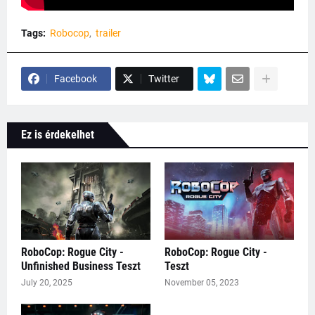
Tags:
Robocop
trailer
Facebook
Twitter
Ez is érdekelhet
RoboCop: Rogue City -
RoboCop: Rogue City -
Unfinished Business Teszt
Teszt
July 20, 2025
November 05, 2023