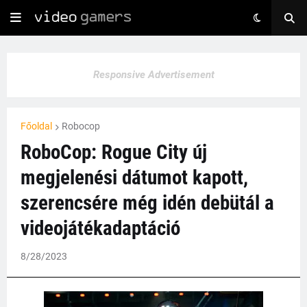
Responsive Advertisement
Főoldal
Robocop
RoboCop: Rogue City új
megjelenési dátumot kapott,
szerencsére még idén debütál a
videojátékadaptáció
8/28/2023