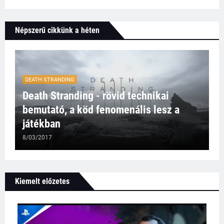
Népszerű cikkünk a héten
DEATH STRANDING
Death Stranding - rövid technikai
bemutató, a köd fenomenális lesz a
játékban
8/03/2017
Kiemelt előzetes