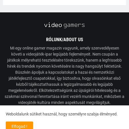
RÓLUNK/ABOUT US
Mi egy online gamer magazin vagyunk, amely szenvedélyesen
követi a videojáték-ipar legújabb fejleményeit. Nem csupán a
játékok mélyreható tesztelésére törekszünk, hanem a legfrissebb
hírek és trendek nyomon követésére is nagy hangsúlyt fektetünk.
Büszkén ápoljuk a kapcsolatokat a hazai és nemzetközi
játékfejlesztő csapatokkal, így biztosítva, hogy olvasóinkat első
kézből tájékoztathassuk a legizgalmasabb és legújabb
megjelenésekről. Elkötelezettségünk az újságírói hitelesség és a
szakmai színvonal fenntartása iránt vezérli munkánkat, miközben a
videojáték-kultúra minden aspektusát megvilágítjuk.
Weboldalunk sütiket használ, hogy személyre szabja élményed.
Powered by VideoGamers
Elfogad !