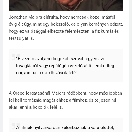
Jonathan Majors elárulta, hogy nemcsak közel másfél
évig élt úgy, mint egy bokszoló, de olyan keményen edzett,
hogy ez valósággal elkezdte felemészteni a fizikumát és
testsúlyát is.
"Élvezem az ilyen dolgokat, szóval legyen szó
lovaglásról vagy repülőgép vezetéséről, emberileg
nagyon hajlok a kihívások felé"
A Creed forgatásánál Majors rádöbbent, hogy még jobban
fel kell tornáznia magát ehhez a filmhez, és teljesen hű
akar lenni a boxolók felé is.
A filmek nyilvánvalóan különböznek a való élettől,