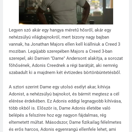
Legyen szó akár egy hangya méretű hősről, akár egy
nehézsúlyú világbajnokról, mert bizony nagy bajban
vannak, ha Jonathan Majors ellen kell kiállniuk a Creed 3
moziban. Legújabb szerepében Majors a Creed 3-ban
szerepel, aki Damien "Dame" Andersont alakítja, a sorozat
főhősének, Adonis Creednek a régi barátját, aki nemrég
szabadult ki a majdnem két évtizedes börtönbüntetésből.
A sztori szerint Dame egy utolsó esélyt akar, kihívja
Adonist, a nehézsúlyú bajnokot, és bármit megtesz a cél
elérése érdekében. Ez Adonis eddigi legnagyobb kihívása,
több okból is. Először is, Dame Adonis életébe való
belépés a felszínre hoz egy nagyon fájdalmas, rég
eltemetett múltat. Másodszor, Dame fizikailag félelmetes
és erős harcos, Adonis egyenrangú ellenfele lehet, ami