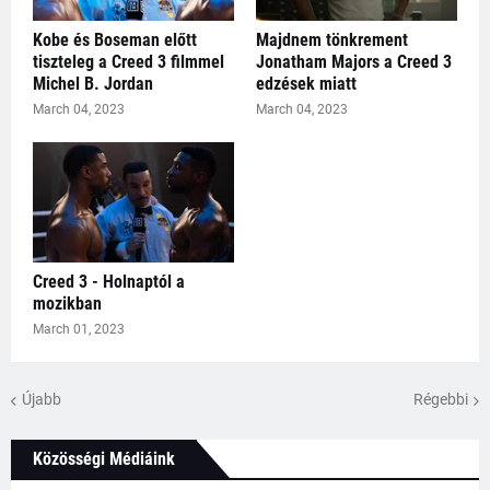
Kobe és Boseman előtt
Majdnem tönkrement
tiszteleg a Creed 3 filmmel
Jonatham Majors a Creed 3
Michel B. Jordan
edzések miatt
March 04, 2023
March 04, 2023
Creed 3 - Holnaptól a
mozikban
March 01, 2023
Újabb
Régebbi
Közösségi Médiáink