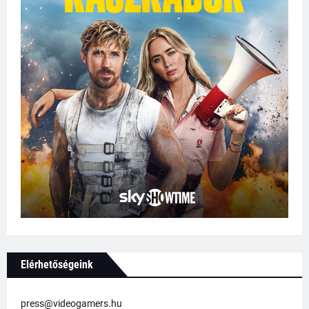
Elérhetőségeink
press@videogamers.hu