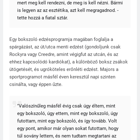
mert meg kell rendezni, de meg is kell nézni. Bármi
is legyen az az esztétika, azt kell megragadnod. -
tette hozzá a fiatal sztár.
Egy bokszoló edzésprogramja magában foglalja a
spárgázást, az út/utca menti edzést (gondoljunk csak
Rockyra vagy Creedre, amint végigfut az utcán, és az
ehhez kapcsolódó kardiókat), a különböző boksz zsákok
ütögetését, és ugróköteles erőnléti edzést. Majors a
sportprogramot másfél éven keresztül napi szinten
csinálta, vagy éppen űzte.
"Valószínűleg másfél évig csak úgy éltem, mint
egy bokszoló, úgy ettem, mint egy bokszoló, úgy
futottam, mint egy bokszoló, és így tovább. Volt
egy pont, amikor már olyan sokat futottam, hogy
túl sovány lettem, és nem tudtam megtartani az