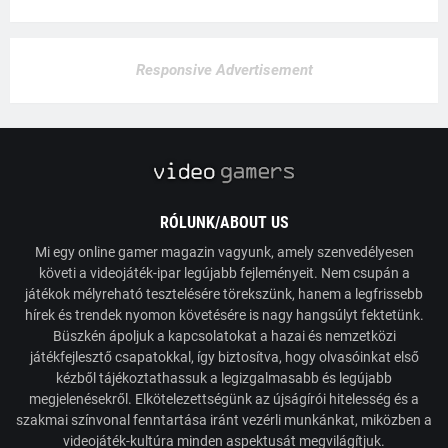
Responsive Advertisement
RÓLUNK/ABOUT US
Mi egy online gamer magazin vagyunk, amely szenvedélyesen
követi a videojáték-ipar legújabb fejleményeit. Nem csupán a
játékok mélyreható tesztelésére törekszünk, hanem a legfrissebb
hírek és trendek nyomon követésére is nagy hangsúlyt fektetünk.
Büszkén ápoljuk a kapcsolatokat a hazai és nemzetközi
játékfejlesztő csapatokkal, így biztosítva, hogy olvasóinkat első
kézből tájékoztathassuk a legizgalmasabb és legújabb
megjelenésekről. Elkötelezettségünk az újságírói hitelesség és a
szakmai színvonal fenntartása iránt vezérli munkánkat, miközben a
videojáték-kultúra minden aspektusát megvilágítjuk.