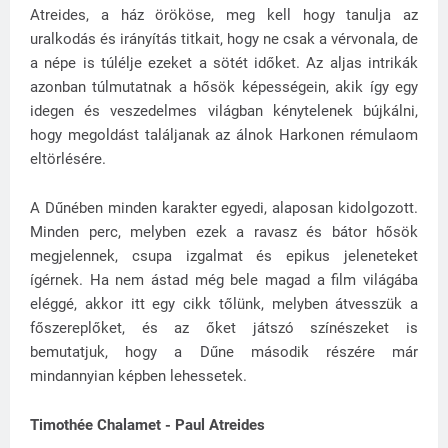
Atreides, a ház örököse, meg kell hogy tanulja az
uralkodás és irányítás titkait, hogy ne csak a vérvonala, de
a népe is túlélje ezeket a sötét időket. Az aljas intrikák
azonban túlmutatnak a hősök képességein, akik így egy
idegen és veszedelmes világban kénytelenek bújkálni,
hogy megoldást találjanak az álnok Harkonen rémulaom
eltörlésére.
A Dűnében minden karakter egyedi, alaposan kidolgozott.
Minden perc, melyben ezek a ravasz és bátor hősök
megjelennek, csupa izgalmat és epikus jeleneteket
ígérnek. Ha nem ástad még bele magad a film világába
eléggé, akkor itt egy cikk tőlünk, melyben átvesszük a
főszereplőket, és az őket játszó színészeket is
bemutatjuk, hogy a Dűne második részére már
mindannyian képben lehessetek.
Timothée Chalamet - Paul Atreides