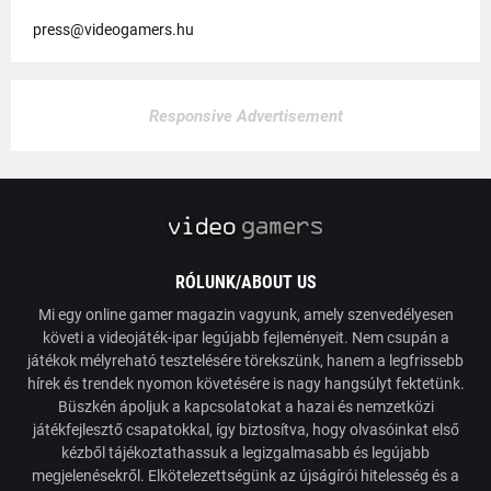
press@videogamers.hu
Responsive Advertisement
RÓLUNK/ABOUT US
Mi egy online gamer magazin vagyunk, amely szenvedélyesen
követi a videojáték-ipar legújabb fejleményeit. Nem csupán a
játékok mélyreható tesztelésére törekszünk, hanem a legfrissebb
hírek és trendek nyomon követésére is nagy hangsúlyt fektetünk.
Büszkén ápoljuk a kapcsolatokat a hazai és nemzetközi
játékfejlesztő csapatokkal, így biztosítva, hogy olvasóinkat első
kézből tájékoztathassuk a legizgalmasabb és legújabb
megjelenésekről. Elkötelezettségünk az újságírói hitelesség és a