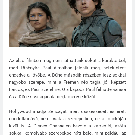
Az első filmben még nem láthattunk sokat a karakterből,
mert többnyire Paul álmaiban jelenik meg, betekintést
engedve a jövőbe. A Dűne második részében lesz sokkal
nagyobb szerepe, mint a Fremen nép tagja, jól képzett
harcos, és Paul szerelme. Ő a kapocs Paul felnőtté válása
és a Dűne sivatagának megismerése között.
Hollywood imádja Zendayát, mert összeszedett és érett
gondolkodású, nem csak a szerepeiben, de a munkáján
kívül is. A Disney Channelen kezdte a karrierjét, azóta
sokkal komolyabb szerepekbe nőtt bele, mint például az