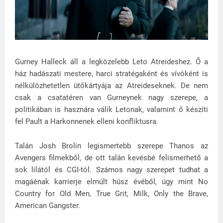
Gurney Halleck áll a legközelebb Leto Atreideshez. Ő a
ház hadászati mestere, harci stratégaként és vívóként is
nélkülözhetetlen ütőkártyája az Atreideseknek. De nem
csak a csatatéren van Gurneynek nagy szerepe, a
politikában is hasznára válik Letonak, valamint ő készíti
fel Pault a Harkonnenek elleni konfliktusra.
Talán Josh Brolin legismertebb szerepe Thanos az
Avengers filmekből, de ott talán kevésbé felismerhető a
sok lilától és CGI-tól. Számos nagy szerepet tudhat a
magáénak karrierje elmúlt húsz évéből, úgy mint No
Country for Old Men, True Grit, Milk, Only the Brave,
American Gangster.