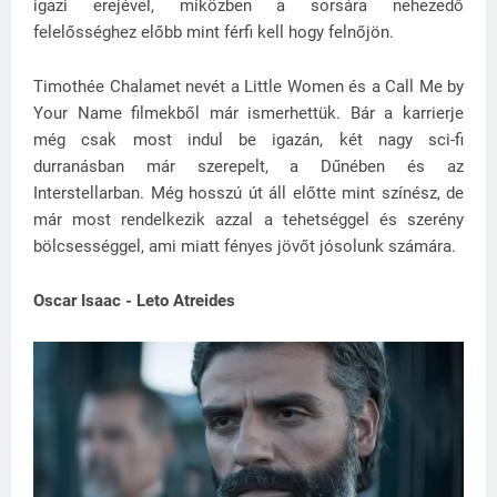
igazi erejével, miközben a sorsára nehezedő
felelősséghez előbb mint férfi kell hogy felnőjön.
Timothée Chalamet nevét a Little Women és a Call Me by
Your Name filmekből már ismerhettük. Bár a karrierje
még csak most indul be igazán, két nagy sci-fi
durranásban már szerepelt, a Dűnében és az
Interstellarban. Még hosszú út áll előtte mint színész, de
már most rendelkezik azzal a tehetséggel és szerény
bölcsességgel, ami miatt fényes jövőt jósolunk számára.
Oscar Isaac - Leto Atreides