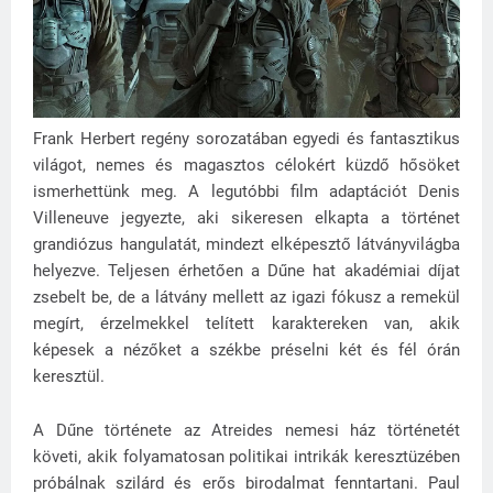
Frank Herbert regény sorozatában egyedi és fantasztikus
világot, nemes és magasztos célokért küzdő hősöket
ismerhettünk meg. A legutóbbi film adaptációt Denis
Villeneuve jegyezte, aki sikeresen elkapta a történet
grandiózus hangulatát, mindezt elképesztő látványvilágba
helyezve. Teljesen érhetően a Dűne hat akadémiai díjat
zsebelt be, de a látvány mellett az igazi fókusz a remekül
megírt, érzelmekkel telített karaktereken van, akik
képesek a nézőket a székbe préselni két és fél órán
keresztül.
A Dűne története az Atreides nemesi ház történetét
követi, akik folyamatosan politikai intrikák keresztüzében
próbálnak szilárd és erős birodalmat fenntartani. Paul