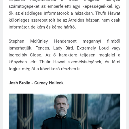
számítógépeket az emberfeletti agyi képességeikkel, így
ők az elsődleges informátorok a házakban. Thufir Hawat
különleges szerepet tölt be az Atreides házban, nem csak
informátor, de kém és kémelhárító.
Stephen McKinley Hendersont megannyi filmből
ismerhetjük, Fences, Lady Bird, Extremely Loud vagy
Incredibly Close. Az ő karaktere teljesen megfelel a
könyvben leírt Thufir Hawat személyiségének, és látni
fogjuk még őt a következő részben is.
Josh Brolin - Gurney Halleck