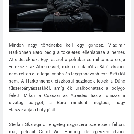
Minden nagy történetbe kell egy gonosz. Vladimir
Harkonnen Báró pedig a tökéletes ellenlábasa a nemes
Atreideseknek. Egy részről a politikai és militarista ereje
vetekszik az Atreidessel, mások oldalról a Báró viszont
nem retten el a legaljasabb és leggonoszabb eszközöktől
sem. A Harkonnenek piszkosul gazdagok lettek a Dűne
fűszerbányászatából, amíg ők uralkodhattak a bolygó
felett. Mikor a Császár az Atreides házra ruházza a
sivatag bolygót, a Báró mindent megtesz, hogy
visszakapja a bolygóját.
Stellan Skarsgard rengeteg nagyszerű szerepben feltűnt
már, például Good Will Hunting, de egészen elvont