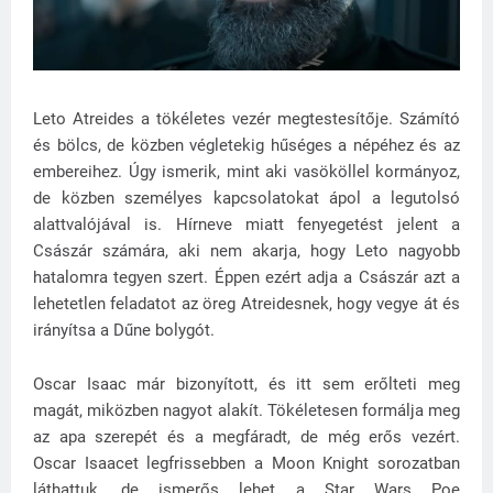
Leto Atreides a tökéletes vezér megtestesítője. Számító
és bölcs, de közben végletekig hűséges a népéhez és az
embereihez. Úgy ismerik, mint aki vasököllel kormányoz,
de közben személyes kapcsolatokat ápol a legutolsó
alattvalójával is. Hírneve miatt fenyegetést jelent a
Császár számára, aki nem akarja, hogy Leto nagyobb
hatalomra tegyen szert. Éppen ezért adja a Császár azt a
lehetetlen feladatot az öreg Atreidesnek, hogy vegye át és
irányítsa a Dűne bolygót.
Oscar Isaac már bizonyított, és itt sem erőlteti meg
magát, miközben nagyot alakít. Tökéletesen formálja meg
az apa szerepét és a megfáradt, de még erős vezért.
Oscar Isaacet legfrissebben a Moon Knight sorozatban
láthattuk, de ismerős lehet a Star Wars Poe