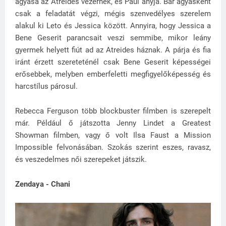
ágyasa az Atreides vezérnek, és Paul anyja. Bár ágyasként
csak a feladatát végzi, mégis szenvedélyes szerelem
alakul ki Leto és Jessica között. Annyira, hogy Jessica a
Bene Geserit parancsait veszi semmibe, mikor leány
gyermek helyett fiút ad az Atreides háznak. A párja és fia
iránt érzett szereteténél csak Bene Geserit képességei
erősebbek, melyben emberfeletti megfigyelőképesség és
harcstílus párosul.
Rebecca Ferguson több blockbuster filmben is szerepelt
már. Például ő játszotta Jenny Lindet a Greatest
Showman filmben, vagy ő volt Ilsa Faust a Mission
Impossible felvonásában. Szokás szerint eszes, ravasz,
és veszedelmes női szerepeket játszik.
Zendaya - Chani