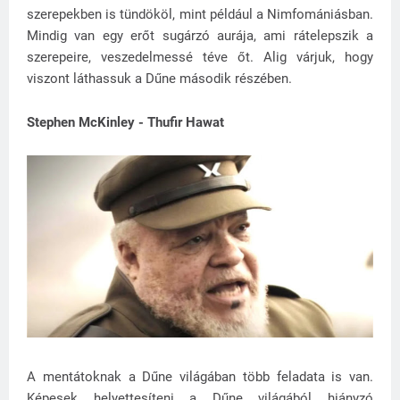
szerepekben is tündököl, mint például a Nimfomániásban.
Mindig van egy erőt sugárzó aurája, ami rátelepszik a
szerepeire, veszedelmessé téve őt. Alig várjuk, hogy
viszont láthassuk a Dűne második részében.
Stephen McKinley - Thufir Hawat
A mentátoknak a Dűne világában több feladata is van.
Képesek helyettesíteni a Dűne világából hiányzó