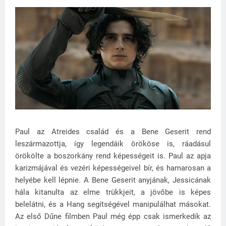
Paul az Atreides család és a Bene Geserit rend
leszármazottja, így legendáik örököse is, ráadásul
örökölte a boszorkány rend képességeit is. Paul az apja
karizmájával és vezéri képességeivel bír, és hamarosan a
helyébe kell lépnie. A Bene Geserit anyjának, Jessicának
hála kitanulta az elme trükkjeit, a jövőbe is képes
belelátni, és a Hang segítségével manipulálhat másokat.
Az első Dűne filmben Paul még épp csak ismerkedik az