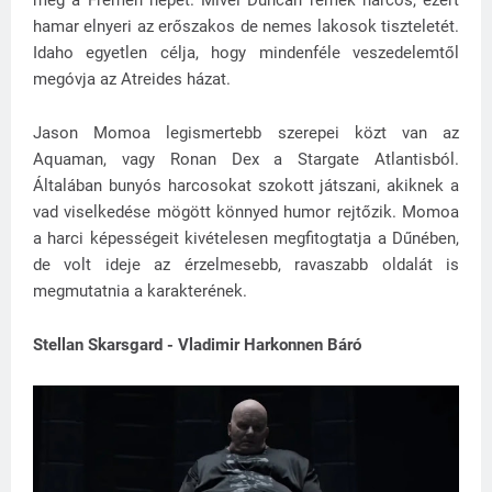
meg a Fremen népet. Mivel Duncan remek harcos, ezért
hamar elnyeri az erőszakos de nemes lakosok tiszteletét.
Idaho egyetlen célja, hogy mindenféle veszedelemtől
megóvja az Atreides házat.
Jason Momoa legismertebb szerepei közt van az
Aquaman, vagy Ronan Dex a Stargate Atlantisból.
Általában bunyós harcosokat szokott játszani, akiknek a
vad viselkedése mögött könnyed humor rejtőzik. Momoa
a harci képességeit kivételesen megfitogtatja a Dűnében,
de volt ideje az érzelmesebb, ravaszabb oldalát is
megmutatnia a karakterének.
Stellan Skarsgard - Vladimir Harkonnen Báró