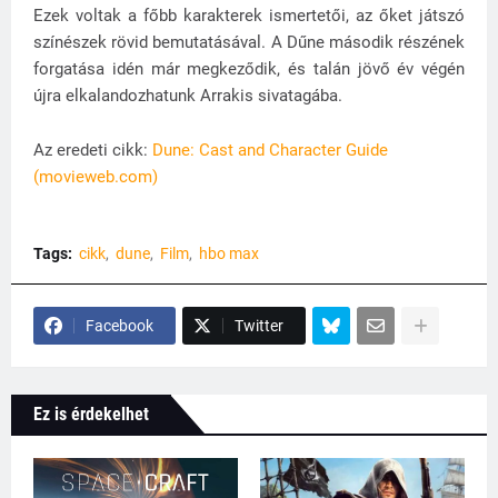
Ezek voltak a főbb karakterek ismertetői, az őket játszó
színészek rövid bemutatásával. A Dűne második részének
forgatása idén már megkeződik, és talán jövő év végén
újra elkalandozhatunk Arrakis sivatagába.
Az eredeti cikk:
Dune: Cast and Character Guide
(movieweb.com)
Tags:
cikk
dune
Film
hbo max
Facebook
Twitter
Ez is érdekelhet