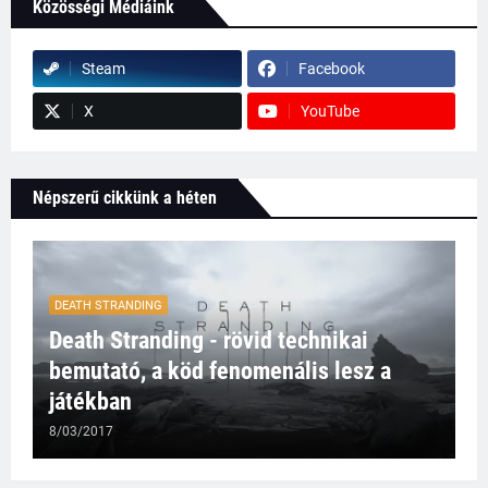
Közösségi Médiáink
Steam
Facebook
X
YouTube
Népszerű cikkünk a héten
DEATH STRANDING
Death Stranding - rövid technikai
bemutató, a köd fenomenális lesz a
játékban
8/03/2017