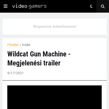
Responsive Advertisement
Főoldal
trailer
Wildcat Gun Machine -
Megjelenési trailer
9/17/2021