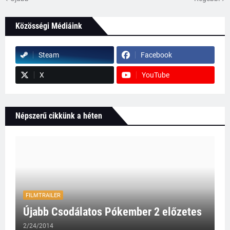
Közösségi Médiáink
Steam
Facebook
X
YouTube
Népszerű cikkünk a héten
FILMTRAILER
Újabb Csodálatos Pókember 2 előzetes
2/24/2014