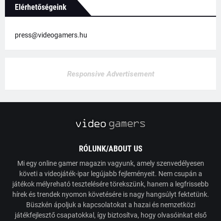
Elérhetőségeink
press@videogamers.hu
Responsive Advertisement
RÓLUNK/ABOUT US
Mi egy online gamer magazin vagyunk, amely szenvedélyesen
követi a videojáték-ipar legújabb fejleményeit. Nem csupán a
játékok mélyreható tesztelésére törekszünk, hanem a legfrissebb
hírek és trendek nyomon követésére is nagy hangsúlyt fektetünk.
Büszkén ápoljuk a kapcsolatokat a hazai és nemzetközi
játékfejlesztő csapatokkal, így biztosítva, hogy olvasóinkat első