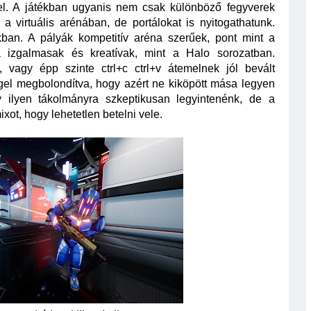
el. A játékban ugyanis nem csak különböző fegyverek 
a virtuális arénában, de portálokat is nyitogathatunk. 
ban. A pályák kompetitív aréna szerűek, pont mint a 
izgalmasak és kreatívak, mint a Halo sorozatban. 
, vagy épp szinte ctrl+c ctrl+v átemelnek jól bevált 
el megbolondítva, hogy azért ne kiköpött mása legyen 
gy ilyen tákolmányra szkeptikusan legyintenénk, de a 
ixot, hogy lehetetlen betelni vele. 