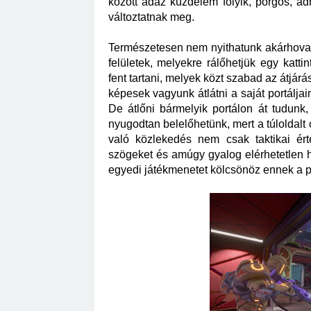
között ádáz küzdelem folyik, pörgős, ad
változtatnak meg.
Természetesen nem nyithatunk akárhova po
felületek, melyekre rálőhetjük egy katti
fent tartani, melyek közt szabad az átjárá
képesek vagyunk átlátni a saját portálja
De átlőni bármelyik portálon át tudunk,
nyugodtan belelőhetünk, mert a túloldalt o
való közlekedés nem csak taktikai érté
szögeket és amúgy gyalog elérhetetlen he
egyedi játékmenetet kölcsönöz ennek a p