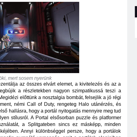
töki, mert sosem nyerünk
zentálja az összes elvárt elemet, a kivitelezés és az a 
egbújik a részletekben nagyon szimpatikussá teszi a 
Megidézi előttünk a nosztalgia bombát, felsejlik a jó régi 
ent, némi Call of Duty, rengeteg Halo utánérzés, és 
lső hallásra, hogy a portál nyitogatás mennyire meg tud 
lyen stílusról. A Portal elsősorban puzzle és platformer 
ználatát, a Splitgateben sincs ez másképp, minden 
éjében. Annyi különbséggel persze, hogy a portálok 