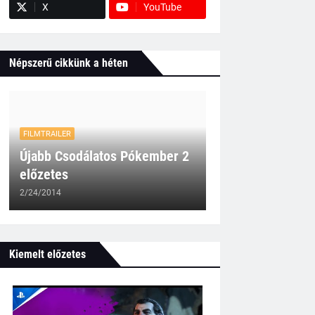
X
YouTube
Népszerű cikkünk a héten
FILMTRAILER
Újabb Csodálatos Pókember 2
előzetes
2/24/2014
Kiemelt előzetes