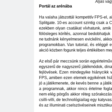
Aljas vag
Portál az arénába 
Ha valaha játszottál kompetitív FPS-el, a
Splitgate. 10-es account szintig csak a
ezekben olyan csatákat vívhatunk, amik 
fölösleges körítés, azonnal bedobhatjuk
ne tudnánk kényelmesen evickélni, akkor
programokban. Van tutorial, és eléggé e
akció közben fogunk teljes értékében meg
Az első pár meccsünk során egyértelművé v
egyszerű de nagyszerű játékmódok, dinam
fejlövések. Ezen mindegyike hiánycikk v
FPS, amiben ezen elemek egyikének hián
jó a játékmenete, de kevés benne a játé
a programnak, akkor nincs értelme foglal
nem elég pörgős akkor réteg szórakozáss
csilli-villi, de technológiailag egy katyva
és az illuminati cselszövéseinek misztiku