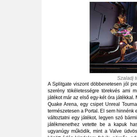
Szaladj 
A Splitgate viszont döbbenetesen jól pre
szerény tökéletességre törekvés ami m
játékot már az első egy-két óra játékkal. 
Quake Arena, egy csipet Unreal Tournam
természetesen a Portal. El sem hinnénk e
változtatni egy játékot, legyen szó bármi
játékmenethez vetette be a kapuk has
ugyanúgy működik, mint a Valve üdvösk