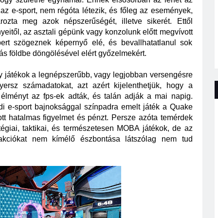
zaz e-sport, nem régóta létezik, és főleg az események, 
ozta meg azok népszerűségét, illetve sikerét. Ettől 
nyeitől, az asztali gépünk vagy konzolunk előtt megvívott 
ert szögeznek képernyő elé, és bevallhatatlanul sok 
s földbe döngölésével elért győzelmekért. 
ely játékok a legnépszerűbb, vagy legjobban versengésre 
yersz számadatokat, azt azért kijelenthetjük, hogy a 
 élményt az fps-ek adták, és talán adják a mai napig. 
i e-sport bajnoksággal színpadra emelt játék a Quake 
ott hatalmas figyelmet és pénzt. Persze azóta temérdek 
tégiai, taktikai, és természetesen MOBA játékok, de az 
eakciókat nem kímélő észbontása látszólag nem tud 