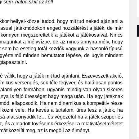
y sem, hátba skill az kell
kkor hellyel-közzel tudod, hogy mit tud neked ajánlani a 
 Casual játékmódokon enged hozzáférést a játék, de már 
könnyen megszerettetik a játékot a játékosaival. Nincs 
 magunkat a mélyvízbe, de az nincs annyira mély, hogy 
 sem ha esetleg totál kezdők vagyunk a hasonló típusú 
gyértelmű minden bemutatott lépése, de úgyis mindent 
tapasztalni. 
álik, hogy a játék mit tud ajánlani. Eszeveszett akció, 
ikus versengés, sok féle fegyver, és halálosan pontos 
alamilyen formában, ugyanis mindig van olyan sikeres 
ya is fájó ürességet hagy maga után. Ha egy játéknak 
kmód, ellaposodik. Ha nem dinamikus a kompetitív része 
kozni vele. Ha kevés a tartalom, üres lesz a játék, ha 
á alacsonyodik le… és végezetül ha a játék szuper és 
sz, és a leadott lövéseink érkezései a relativitáselméletet 
mát közelíti meg, az is megöli az élményt. 