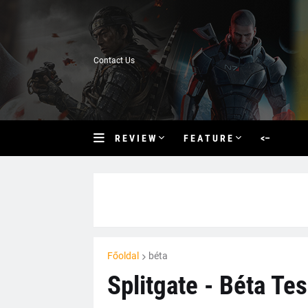
Contact Us
R E V I E W
F E A T U R E
<–
Főoldal
béta
Splitgate - Béta Tes