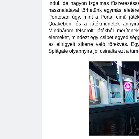
indul, de nagyon izgalmas fűszerezéss
használatával törhetünk egymás életére 
Pontosan úgy, mint a Portal című játék
Quakeben, és a játékmenetek annyira 
Mindhárom felsorolt játékból merítenek
elemeket, mindezt egy csipet egyediségg
az elirigyelt sikerre való törekvés. E
Splitgate olyannyira jól csinálta ezt a turm