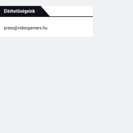
Elérhetőségeink
press@videogamers.hu