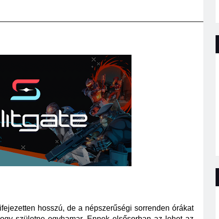
kifejezetten hosszú, de a népszerűségi sorrenden órákat 
hogy születne egyhamar. Ennek elsősorban az lehet az 