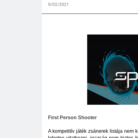
9/02/2021
First Person Shooter
A kompetitív játék zsánerek listája nem 
lehetne vitatkozni, igazság nem biztos 