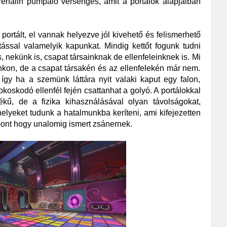
renalin pumpáló versengés, amit a portálok alapjaiban 
rtált, el vannak helyezve jól kivehető és felismerhető 
ntással valamelyik kapunkat. Mindig kettőt fogunk tudni 
s, nekünk is, csapat társainknak de ellenfeleinknek is. Mi 
inkon, de a csapat társakén és az ellenfelekén már nem. 
 így ha a szemünk láttára nyit valaki kaput egy falon, 
koskodó ellenfél fején csattanhat a golyó. A portálokkal 
kű, de a fizika kihasználásával olyan távolságokat, 
lyeket tudunk a hatalmunkba keríteni, ami kifejezetten 
ont hogy unalomig ismert zsánernek. 