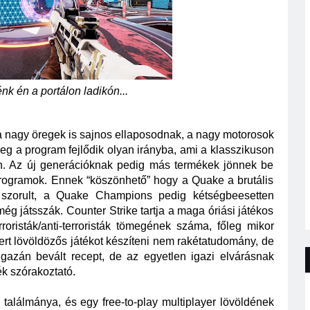
nk én a portálon ladikón...
 nagy öregek is sajnos ellaposodnak, a nagy motorosok 
leg a program fejlődik olyan irányba, ami a klasszikuson 
n. Az új generációknak pedig más termékek jönnek be 
rogramok. Ennek “köszönhető” hogy a Quake a brutális 
e szorult, a Quake Champions pedig kétségbeesetten 
ég játsszák. Counter Strike tartja a maga óriási játékos 
rroristák/anti-terroristák tömegének száma, főleg mikor 
ert lövöldözős játékot készíteni nem rakétatudomány, de 
gazán bevált recept, de az egyetlen igazi elvárásnak 
ék szórakoztató. 
találmánya, és egy free-to-play multiplayer lövöldének 