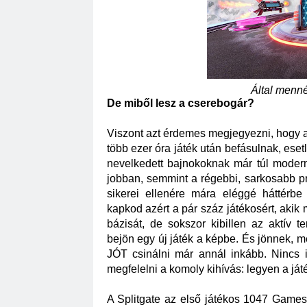
Által menné
De miből lesz a cserebogár?
Viszont azt érdemes megjegyezni, hogy a
több ezer óra játék után befásulnak, eset
nevelkedett bajnokoknak már túl moder
jobban, semmint a régebbi, sarkosabb p
sikerei ellenére mára eléggé háttérb
kapkod azért a pár száz játékosért, akik m
bázisát, de sokszor kibillen az aktív te
bejön egy új játék a képbe. És jönnek, m
JÓT csinálni már annál inkább. Nincs i
megfelelni a komoly kihívás: legyen a ját
A Splitgate az első játékos 1047 Games 