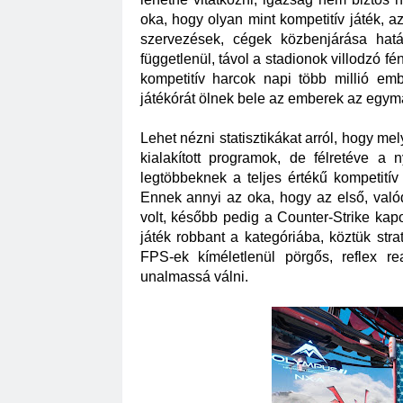
oka, hogy olyan mint kompetitív játék, a
szervezések, cégek közbenjárása határ
függetlenül, távol a stadionok villodzó fé
kompetitív harcok napi több millió emb
játékórát ölnek bele az emberek az egymá
Lehet nézni statisztikákat arról, hogy m
kialakított programok, de félretéve a n
legtöbbeknek a teljes értékű kompetitív
Ennek annyi az oka, hogy az első, valód
volt, később pedig a Counter-Strike kap
játék robbant a kategóriába, köztük stra
FPS-ek kíméletlenül pörgős, reflex r
unalmassá válni. 