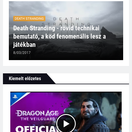
DEATH STRANDING
Death Stranding - rövid technikai
bemutató, a köd fenomenális lesz a
játékban
8/03/2017
Kiemelt előzetes