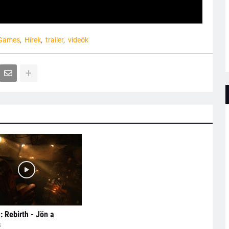
 Games
Hírek
trailer
videók
 Rebirth - Jön a
s