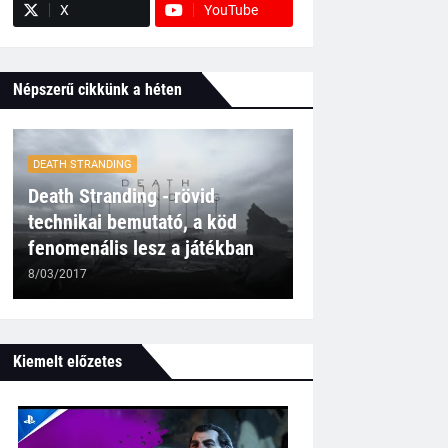
X
YouTube
Népszerű cikkünk a héten
DEATH STRANDING
Death Stranding - rövid
technikai bemutató, a köd
fenomenális lesz a játékban
8/03/2017
Kiemelt előzetes