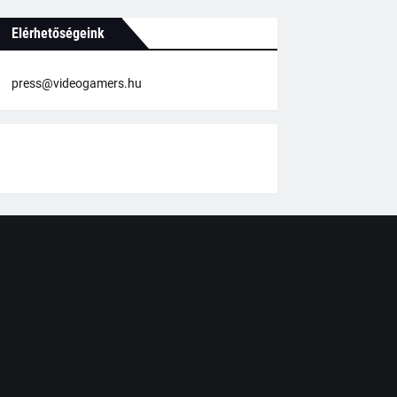
Elérhetőségeink
press@videogamers.hu