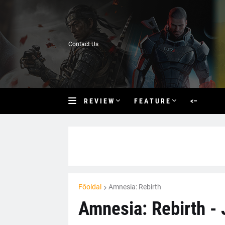
Contact Us
R E V I E W
F E A T U R E
<–
Főoldal
Amnesia: Rebirth
Amnesia: Rebirth - 