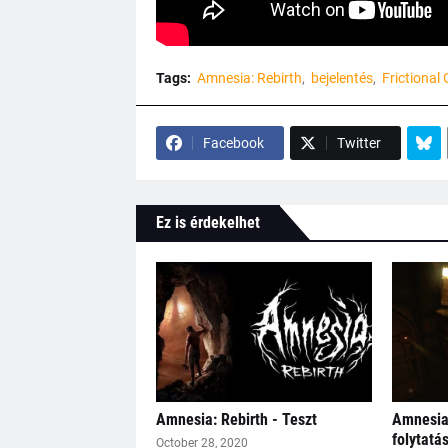
Tags:
Amnesia: Rebirth
bejelentés
Frictional
Facebook
Twitter
Ez is érdekelhet
Amnesia: Rebirth - Teszt
Amnesia:
folytatá
October 28, 2020