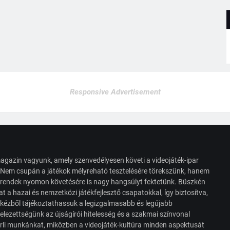
Responsive Advertisement
agazin vagyunk, amely szenvedélyesen követi a videojáték-ipar
. Nem csupán a játékok mélyreható tesztelésére törekszünk, hanem
s trendek nyomon követésére is nagy hangsúlyt fektetünk. Büszkén
t a hazai és nemzetközi játékfejlesztő csapatokkal, így biztosítva,
 kézből tájékoztathassuk a legizgalmasabb és legújabb
elezettségünk az újságírói hitelesség és a szakmai színvonal
érli munkánkat, miközben a videojáték-kultúra minden aspektusát