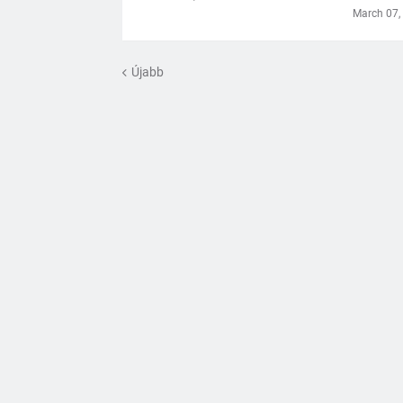
March 07,
Újabb