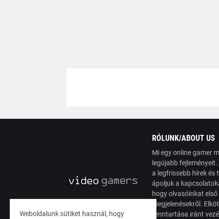
RÓLUNK/ABOUT US
Mi egy online gamer m
legújabb fejleményeit
a legfrissebb hírek é
ápoljuk a kapcsolatoka
hogy olvasóinkat első
megjelenésekről. Elköt
Weboldalunk sütiket használ, hogy
fenntartása iránt vez