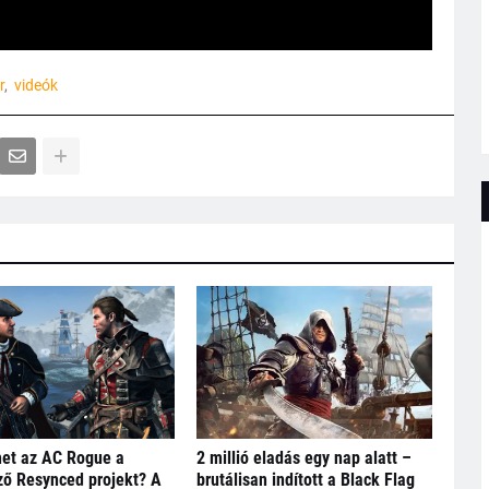
r
videók
het az AC Rogue a
2 millió eladás egy nap alatt –
ő Resynced projekt? A
brutálisan indított a Black Flag