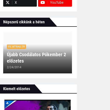
X
YouTube
Népszerű cikkünk a héten
FILMTRAILER
Újabb Csodálatos Pókember 2
előzetes
2/24/2014
Kiemelt előzetes