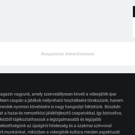
Responsive Advertisement
agazin vagyunk, amely szenvedélyesen követi a videojáték-ipar
. Nem csupán a játékok mélyreható tesztelésére törekszünk, hanem
s trendek nyomon követésére is nagy hangsúlyt fektetünk. Büszkén
t a hazai és nemzetközi játékfejlesztő csapatokkal, így biztosítva,
 kézből tájékoztathassuk a legizgalmasabb és legújabb
elezettségünk az újságírói hitelesség és a szakmai színvonal
érli munkánkat, miközben a videojáték-kultúra minden aspektusát