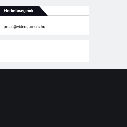
Elérhetőségeink
press@videogamers.hu