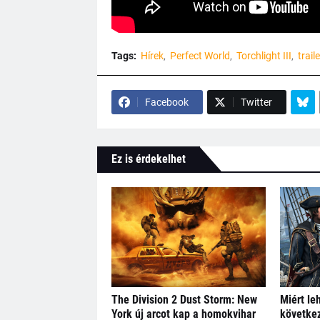
Tags:
Hírek
Perfect World
Torchlight III
traile
Facebook
Twitter
Ez is érdekelhet
The Division 2 Dust Storm: New
Miért le
York új arcot kap a homokvihar
következ