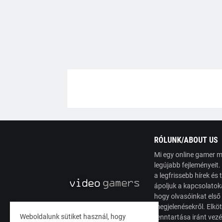
RÓLUNK/ABOUT US
Mi egy online gamer m
legújabb fejleményeit
a legfrissebb hírek é
ápoljuk a kapcsolatoka
hogy olvasóinkat első
megjelenésekről. Elköt
Weboldalunk sütiket használ, hogy
fenntartása iránt vez