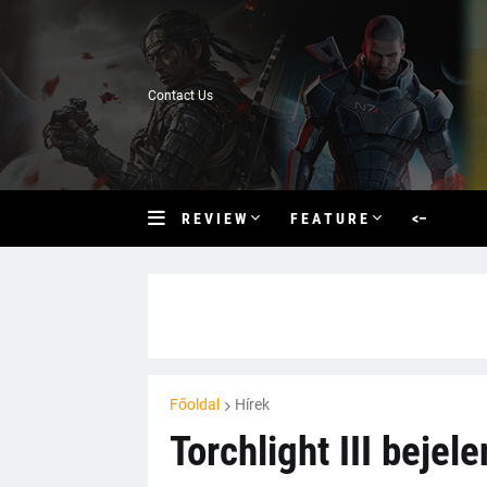
Contact Us
R E V I E W
F E A T U R E
<–
Főoldal
Hírek
Torchlight III bejel