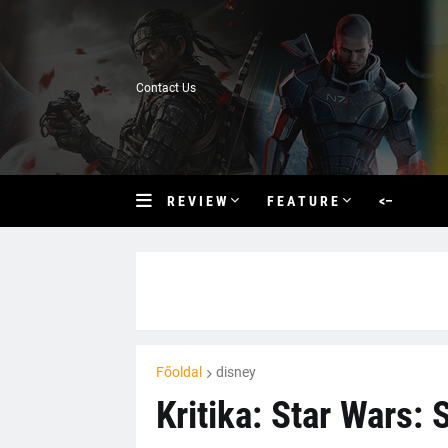
Contact Us
R E V I E W
F E A T U R E
<–
Főoldal
disney
Kritika: Star Wars: