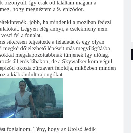
bizonyult, így csak ott találtam magam a
 meg, hogy megnéztem a 9. epizódot.
n eltekintenék, jobb, ha mindenki a moziban fedezi
rdulatokat. Legyen elég annyi, a cselekmény nem
veszi fel a fonalat.
s sikeresen teljesítette a feladatát és egy olyan
izód megkérdőjelezhető lépéseit más megvilágításba
y sokkal megalapozottabbnak tűnjenek így utólag.
rozás áll erős lábakon, de a Skywalker kora végül
ző epizód okozta zűrzavart feloldja, miközben minden
ához a kiábrándult rajongókat.
ást foglalnom. Tény, hogy az Utolsó Jedik