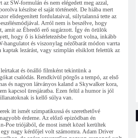
art az SW-formulán és nem elégedett meg azzal,
rolva készítse el saját történetét. De hiába mert
r elidegenített fordulataival, súlytalanná tette az
lbeszélésmódjával. Arról nem is beszélve, hogy
t, amit az Ébredő erő sugárzott. Így én örülök
ett, hogy ő is kísérletezésbe fogott volna, inkább
W-hangulatot és viszonylag nézőbarát módon varrta
kaptak lezárást, vagy szimplán elsiklott felettük az
leírtakat és önálló filmként tekintünk a
ngókat csalódás. Rendkívül pörgős a tempó, az első
almas és nagyon látványos kaland a Skywalker kora,
m kapcsol üresjáratba. Ezen felül a humor is jól
lanatoknak is kellő súlya van.
rek itt ismét szimpatikussá és szerethetővé
egnagyobb érdeme. Az előző epizódban én
Poe triójából, de most ismét közel kerültek
egy nagy kérdőjel volt számomra. Adam Driver