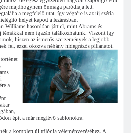
figurához, de egész egyszerűen nagyon csapongó volt
égére majdhogynem önmaga paródiája lett.
találja a megfelelő utat, így végtére is az új széria
ielégítő helyet kapott a lezárásban.
hn Williams hasonlóan járt el, mint Abrams és
új témákkal nem igazán találkozhatunk. Viszont így
llamok, hiszen az ismerős szerzemények a legjobb
ek fel, ezzel okozva néhány hidegrázós pillanatot.
történet
s
rams
ú
re a
ént
 akar
ágában,
ódon épít a már meglévő sablonokra.
rnék a komplett új trilógia véleményezéséhez. A