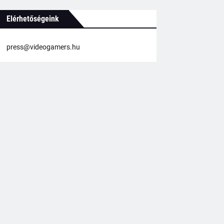
Elérhetőségeink
press@videogamers.hu