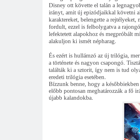
Disney ott követte el talán a legnagy
irányt, amit új epizódjaikkal követni 
karaktereket, belengette a rejtélyeket
fordult, ezzel is felbolygatva a rajon
lefektetett alapokhoz és megpróbált m
alakuljon ki ismét népharag.
És ezért is hullámzó az új trilógia, me
a története és nagyon csapongó. Tisztá
találták ki a sztorit, így nem is tud 
eredeti trilógia esetében.
Bízzunk benne, hogy a későbbiekben 
előbb pontosan meghatározzák a fő ir
újabb kalandokba.