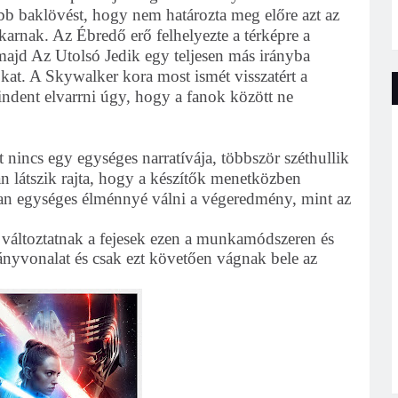
obb baklövést, hogy nem határozta meg előre azt az
akarnak. Az Ébredő erő felhelyezte a térképre a
, majd Az Utolsó Jedik egy teljesen más irányba
gókat. A Skywalker kora most ismét visszatért a
indent elvarrni úgy, hogy a fanok között ne
rt nincs egy egységes narratívája, többször széthullik
n látszik rajta, hogy a készítők menetközben
olyan egységes élménnyé válni a végeredmény, mint az
változtatnak a fejesek ezen a munkamódszeren és
ányvonalat és csak ezt követően vágnak bele az