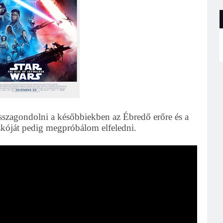
sszagondolni a későbbiekben az Ébredő erőre és a
skóját pedig megpróbálom elfeledni.