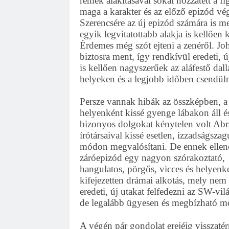
remek alakításával sokat hozzátett a 
maga a karakter és az előző epizód v
Szerencsére az új epizód számára is meg
egyik legvitatottabb alakja is kellően k
Érdemes még szót ejteni a zenéről. Jo
biztosra ment, így rendkívül eredeti, 
is kellően nagyszerűek az aláfestő da
helyeken és a legjobb időben csendüln
Persze vannak hibák az összképben, a 
helyenként kissé gyenge lábakon áll é
bizonyos dolgokat kénytelen volt Ab
írótársaival kissé esetlen, izzadságszag
módon megvalósítani. De ennek ellené
záróepizód egy nagyon szórakoztató,
hangulatos, pörgős, vicces és helyenk
kifejezetten drámai alkotás, mely nem
eredeti, új utakat felfedezni az SW-vil
de legalább ügyesen és megbízható m
A végén pár gondolat erejéig visszaté