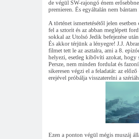
de végül SW-rajongó énem erősebbnek 
premieren. És egyáltalán nem bántam
A történet ismertetésétől jelen esetbe
fel a sztorit és az abban meglépett fo
sokkal az Utolsó Jedik befejezése után 
És akkor térjünk a lényegre! J.J. Abram
filmet tett le az asztalra, ami a 8. ep
helyezi, esetleg kibővíti azokat, hog
Persze, nem minden fordulat és fazoní
sikeresen végzi el a feladatát: az elő
erejével próbálja visszaterelni a széri
Ezen a ponton végül mégis muszáj áll