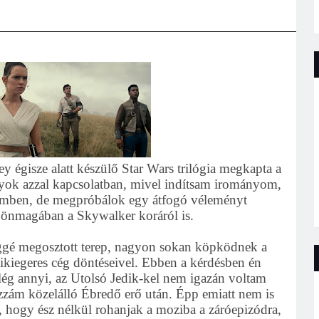
ey égisze alatt készülő Star Wars trilógia megkapta a
agyok azzal kapcsolatban, mivel indítsam irományom,
jemben, de megpróbálok egy átfogó véleményt
y önmagában a Skywalker koráról is.
gé megosztott terep, nagyon sokan köpködnek a
ikiegeres cég döntéseivel. Ebben a kérdésben én
elég annyi, az Utolsó Jedik-kel nem igazán voltam
zám közelálló Ébredő erő után. Épp emiatt nem is
 hogy ész nélkül rohanjak a moziba a záróepizódra,