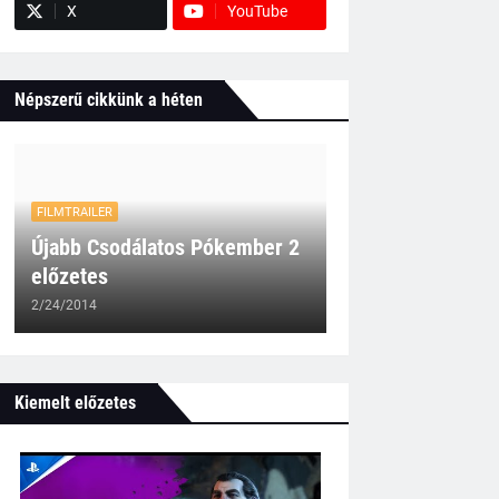
X
YouTube
Népszerű cikkünk a héten
FILMTRAILER
Újabb Csodálatos Pókember 2
előzetes
2/24/2014
Kiemelt előzetes