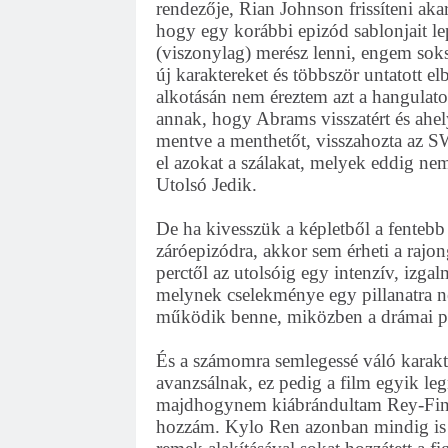
rendezője, Rian Johnson frissíteni ak
hogy egy korábbi epizód sablonjait lepo
(viszonylag) merész lenni, engem sokszo
új karaktereket és többször untatott e
alkotásán nem éreztem azt a hangulato
annak, hogy Abrams visszatért és ahely
mentve a menthetőt, visszahozta az S
el azokat a szálakat, melyek eddig nem 
Utolsó Jedik.
De ha kivesszük a képletből a fentebb 
záróepizódra, akkor sem érheti a rajo
perctől az utolsóig egy intenzív, izg
melynek cselekménye egy pillanatra ne
működik benne, miközben a drámai pil
És a számomra semlegessé váló karakte
avanzsálnak, ez pedig a film egyik l
majdhogynem kiábrándultam Rey-Finn-
hozzám. Kylo Ren azonban mindig is 