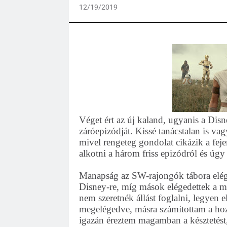
12/19/2019
Véget ért az új kaland, ugyanis a Disn
záróepizódját. Kissé tanácstalan is v
mivel rengeteg gondolat cikázik a fe
alkotni a három friss epizódról és úg
Manapság az SW-rajongók tábora elég
Disney-re, míg mások elégedettek a m
nem szeretnék állást foglalni, legyen 
megelégedve, másra számítottam a hoz
igazán éreztem magamban a késztetést,