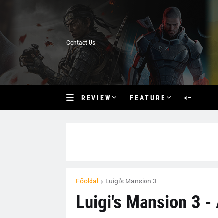
Contact Us
R E V I E W
F E A T U R E
<–
Főoldal
Luigi's Mansion 3
Luigi's Mansion 3 -