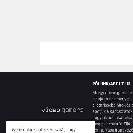
RÓLUNK/ABOUT US
Mi egy online gamer m
legújabb fejleményeit
a legfrissebb hírek é
ápoljuk a kapcsolatoka
hogy olvasóinkat első
megjelenésekről. Elköt
Weboldalunk sütiket használ, hogy
fenntartása iránt vez