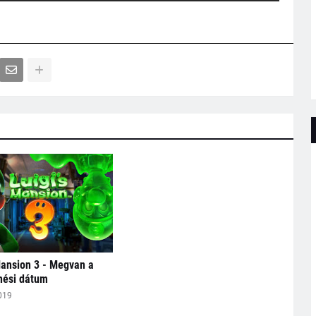
Mansion 3 - Megvan a
nési dátum
019