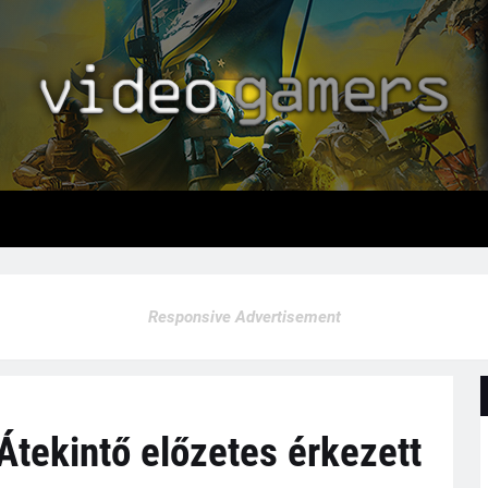
Responsive Advertisement
 Átekintő előzetes érkezett