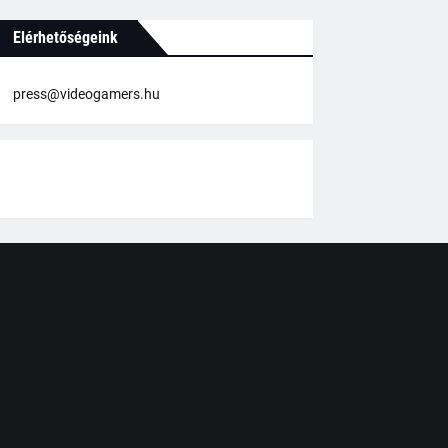
Elérhetőségeink
press@videogamers.hu