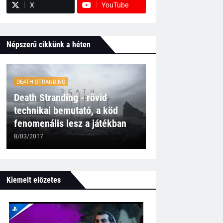
X
YouTube
Népszerű cikkünk a héten
DEATH STRANDING
Death Stranding - rövid
technikai bemutató, a köd
fenomenális lesz a játékban
8/03/2017
Kiemelt előzetes