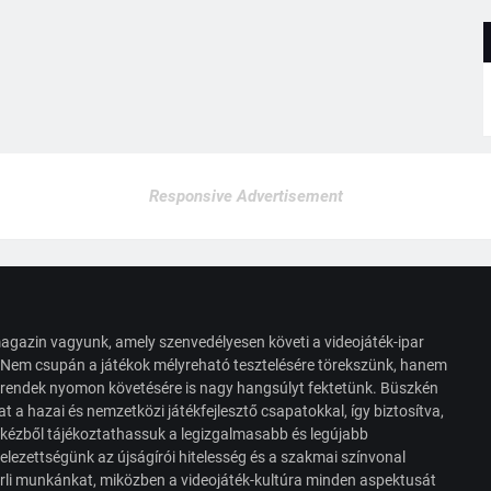
Responsive Advertisement
agazin vagyunk, amely szenvedélyesen követi a videojáték-ipar
. Nem csupán a játékok mélyreható tesztelésére törekszünk, hanem
s trendek nyomon követésére is nagy hangsúlyt fektetünk. Büszkén
t a hazai és nemzetközi játékfejlesztő csapatokkal, így biztosítva,
 kézből tájékoztathassuk a legizgalmasabb és legújabb
elezettségünk az újságírói hitelesség és a szakmai színvonal
érli munkánkat, miközben a videojáték-kultúra minden aspektusát