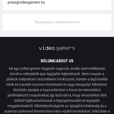
press@videogamers.hu
Responsive Advertisement
RÓLUNK/ABOUT US
Mi egy online gamer magazin vagyunk, amely szenvedélyesen
követi a videojáték-ipar legújabb fejleményeit. Nem csupán a
játékok mélyreható tesztelésére törekszünk, hanem a legfrissebb
hírek és trendek nyomon követésére is nagy hangsúlyt fektetünk.
Büszkén ápoljuk a kapcsolatokat a hazai és nemzetközi
játékfejlesztő csapatokkal, így biztosítva, hogy olvasóinkat első
kézből tájékoztathassuk a legizgalmasabb és legújabb
megjelenésekről. Elkötelezettségünk az újságírói hitelesség és a
szakmai színvonal fenntartása iránt vezérli munkánkat, miközben a