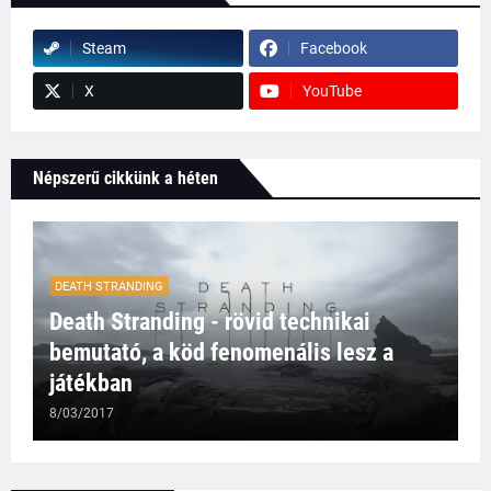
Steam
Facebook
X
YouTube
Népszerű cikkünk a héten
DEATH STRANDING
Death Stranding - rövid technikai
bemutató, a köd fenomenális lesz a
játékban
8/03/2017