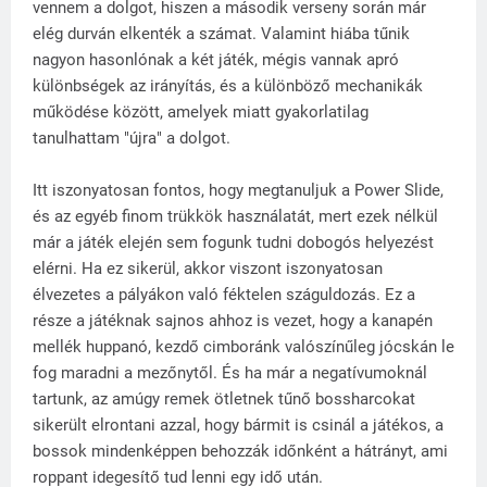
vennem a dolgot, hiszen a második verseny során már
elég durván elkenték a számat. Valamint hiába tűnik
nagyon hasonlónak a két játék, mégis vannak apró
különbségek az irányítás, és a különböző mechanikák
működése között, amelyek miatt gyakorlatilag
tanulhattam "újra" a dolgot.
Itt iszonyatosan fontos, hogy megtanuljuk a Power Slide,
és az egyéb finom trükkök használatát, mert ezek nélkül
már a játék elején sem fogunk tudni dobogós helyezést
elérni. Ha ez sikerül, akkor viszont iszonyatosan
élvezetes a pályákon való féktelen száguldozás. Ez a
része a játéknak sajnos ahhoz is vezet, hogy a kanapén
mellék huppanó, kezdő cimboránk valószínűleg jócskán le
fog maradni a mezőnytől. És ha már a negatívumoknál
tartunk, az amúgy remek ötletnek tűnő bossharcokat
sikerült elrontani azzal, hogy bármit is csinál a játékos, a
bossok mindenképpen behozzák időnként a hátrányt, ami
roppant idegesítő tud lenni egy idő után.