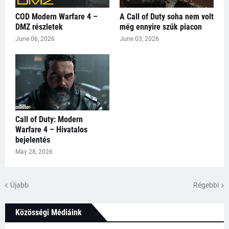
COD Modern Warfare 4 –
A Call of Duty soha nem volt
DMZ részletek
még ennyire szűk piacon
June 06, 2026
June 03, 2026
Call of Duty: Modern
Warfare 4 – Hivatalos
bejelentés
May 28, 2026
Újabb
Régebbi
Közösségi Médiáink