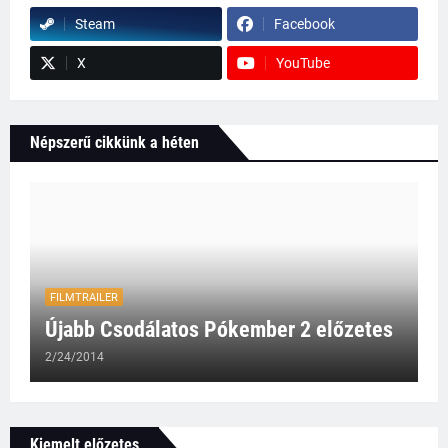
Steam
Facebook
X
YouTube
Népszerű cikkünk a héten
FILMTRAILER
Újabb Csodálatos Pókember 2 előzetes
2/24/2014
Kiemelt előzetes