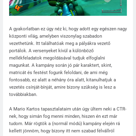
A gyakorlatban ez úgy néz ki, hogy adott egy egészen nagy
központi világ, amelyben viszonylag szabadon
vezethetünk. Itt találhatóak meg a pályákra vezető
portálok. A versenyeket kívül a különböző
mellékfeladatok megoldásával tudjuk elfoglalni
magunkat. A kampány során jó pár karaktert, skint,
matricát és festést fogunk feloldani, de ami még
fontosabb, ez alatt a néhány óra alatt, kitanulhatjuk a
vezetés csínját-bínját, amire bizony szükség is lesz a
továbbiakban.
A Mario Kartos tapasztalataim után úgy ültem neki a CTR-
nek, hogy simán fog menni minden, hiszen én ezt már
tudom. Már rögtök a (normál módú) kampány elején rá
kellett jönnöm, hogy bizony itt nem szabad félvállról