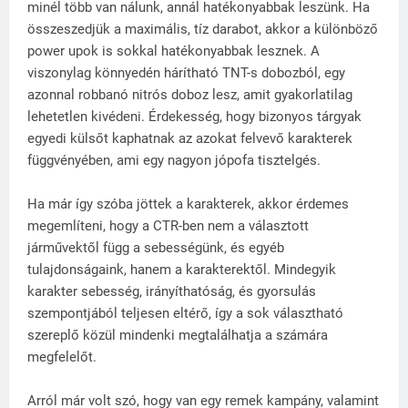
minél több van nálunk, annál hatékonyabbak leszünk. Ha
összeszedjük a maximális, tíz darabot, akkor a különböző
power upok is sokkal hatékonyabbak lesznek. A
viszonylag könnyedén hárítható TNT-s dobozból, egy
azonnal robbanó nitrós doboz lesz, amit gyakorlatilag
lehetetlen kivédeni. Érdekesség, hogy bizonyos tárgyak
egyedi külsőt kaphatnak az azokat felvevő karakterek
függvényében, ami egy nagyon jópofa tisztelgés.
Ha már így szóba jöttek a karakterek, akkor érdemes
megemlíteni, hogy a CTR-ben nem a választott
járművektől függ a sebességünk, és egyéb
tulajdonságaink, hanem a karakterektől. Mindegyik
karakter sebesség, irányíthatóság, és gyorsulás
szempontjából teljesen eltérő, így a sok választható
szereplő közül mindenki megtalálhatja a számára
megfelelőt.
Arról már volt szó, hogy van egy remek kampány, valamint