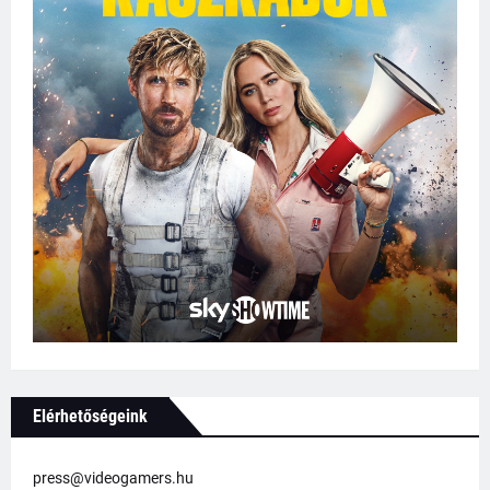
Elérhetőségeink
press@videogamers.hu