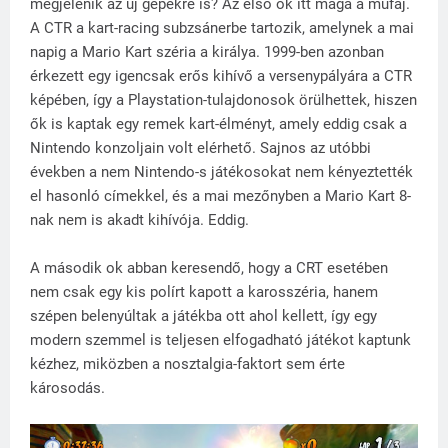
megjelenik az új gépekre is? Az első ok itt maga a műfaj.
A CTR a kart-racing subzsánerbe tartozik, amelynek a mai
napig a Mario Kart széria a királya. 1999-ben azonban
érkezett egy igencsak erős kihívő a versenypályára a CTR
képében, így a Playstation-tulajdonosok örülhettek, hiszen
ők is kaptak egy remek kart-élményt, amely eddig csak a
Nintendo konzoljain volt elérhető. Sajnos az utóbbi
években a nem Nintendo-s játékosokat nem kényeztették
el hasonló címekkel, és a mai mezőnyben a Mario Kart 8-
nak nem is akadt kihívója. Eddig.
A második ok abban keresendő, hogy a CRT esetében
nem csak egy kis polírt kapott a karosszéria, hanem
szépen belenyúltak a játékba ott ahol kellett, így egy
modern szemmel is teljesen elfogadható játékot kaptunk
kézhez, miközben a nosztalgia-faktort sem érte
károsodás.