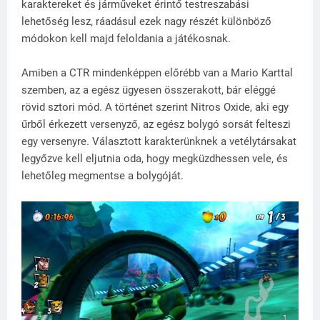
karaktereket és járműveket érintő testreszabási
lehetőség lesz, ráadásul ezek nagy részét különböző
módokon kell majd feloldania a játékosnak.
Amiben a CTR mindenképpen előrébb van a Mario Karttal
szemben, az a egész ügyesen összerakott, bár eléggé
rövid sztori mód. A történet szerint Nitros Oxide, aki egy
űrből érkezett versenyző, az egész bolygó sorsát felteszi
egy versenyre. Választott karakterünknek a vetélytársakat
legyőzve kell eljutnia oda, hogy megküzdhessen vele, és
lehetőleg megmentse a bolygóját.