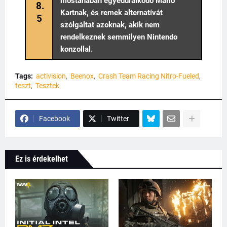
mostanában egyeduralkodó Mario
8.
Kartnak, és remek alternatívát
5
szólgáltat azoknak, akik nem
rendelkeznek semmilyen Nintendo
konzollal.
Tags:
activision
Beenox
Crash Team Racing Nitro-Fueled
teszt
Tesztek
Facebook
Twitter
Ez is érdekelhet