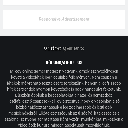
Responsive Advertisement
RÓLUNK/ABOUT US
Mi egy online gamer magazin vagyunk, amely szenvedélyesen
követi a videojáték-ipar legújabb fejleményeit. Nem csupán a
játékok mélyreható tesztelésére törekszünk, hanem a legfrissebb
hírek és trendek nyomon követésére is nagy hangsúlyt fektetünk.
Büszkén ápoljuk a kapcsolatokat a hazai és nemzetközi
játékfejlesztő csapatokkal, így biztosítva, hogy olvasóinkat első
kézből tájékoztathassuk a legizgalmasabb és legújabb
megjelenésekről. Elkötelezettségünk az újságírói hitelesség és a
szakmai színvonal fenntartása iránt vezérli munkánkat, miközben a
videojáték-kultúra minden aspektusát megvilágítjuk.