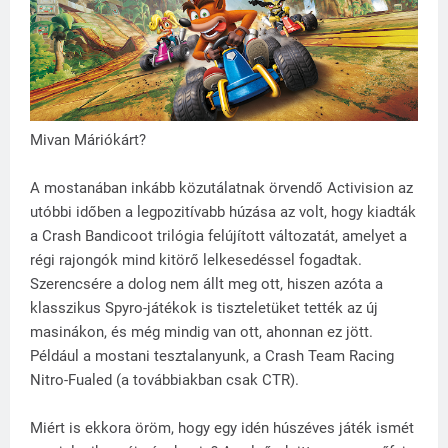
Mivan Máriókárt?
A mostanában inkább közutálatnak örvendő Activision az
utóbbi időben a legpozitívabb húzása az volt, hogy kiadták
a Crash Bandicoot trilógia felújított változatát, amelyet a
régi rajongók mind kitörő lelkesedéssel fogadtak.
Szerencsére a dolog nem állt meg ott, hiszen azóta a
klasszikus Spyro-játékok is tiszteletüket tették az új
masinákon, és még mindig van ott, ahonnan ez jött.
Például a mostani tesztalanyunk, a Crash Team Racing
Nitro-Fualed (a továbbiakban csak CTR).
Miért is ekkora öröm, hogy egy idén húszéves játék ismét