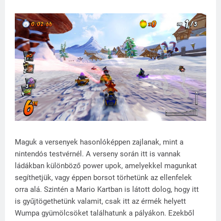
Maguk a versenyek hasonlóképpen zajlanak, mint a
nintendós testvérnél. A verseny során itt is vannak
ládákban különböző power upok, amelyekkel magunkat
segíthetjük, vagy éppen borsot törhetünk az ellenfelek
orra alá. Szintén a Mario Kartban is látott dolog, hogy itt
is gyűjtögethetünk valamit, csak itt az érmék helyett
Wumpa gyümölcsöket találhatunk a pályákon. Ezekből