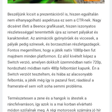
Beszéljünk kicsit a prezentációról is, hiszen egyáltalán
nem elhanyagolható aspektusa ez sem a CTR-nek. Nagy
dicséret illeti a Beenox grafikusait, hiszen iszonyatos
részletességgel teremtették újra az ismert pályákat és
karaktereket. Az animációk gyönyörűek és viccesek, a
pályák pedig színesek, és borzasztóan részletgazdagok.
Fontos megemlíteni, hogy a játék natív 1080p-ben fut
majdnem minden platformon. Ez alól kivételt képez a
Switch verzió, amelyen dokkolt üzemmódban natív 720p,
hordozható módban natív 480p felbontást kapunk. Én a
Switch verziót teszteltem, és hiába az alacsonyabb
felbontás, a játék még így is pazarul fest, ráadásul a
framerate-el sem volt soha semmi probléma.
Természetesen a zene és a hangok is átestek a
ráncfelvarráson, így azok is a mai korban elvárható
módon szólalnak meg. A régi motorosok számára jó hír