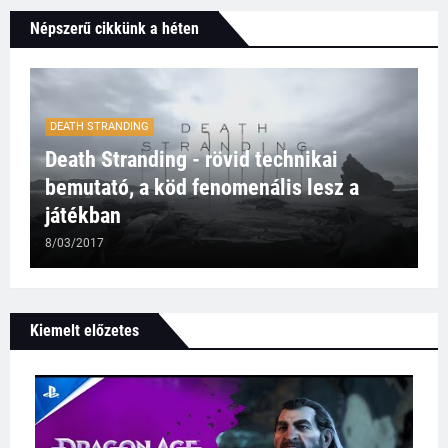
Népszerű cikkünk a héten
DEATH STRANDING
Death Stranding - rövid technikai
bemutató, a köd fenomenális lesz a
játékban
8/03/2017
Kiemelt előzetes