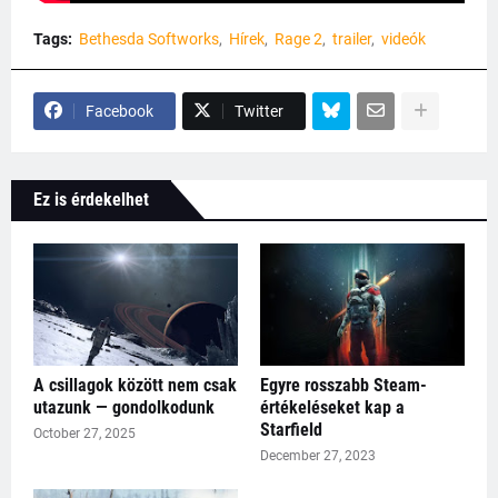
Tags:
Bethesda Softworks
Hírek
Rage 2
trailer
videók
Facebook
Twitter
Ez is érdekelhet
A csillagok között nem csak
Egyre rosszabb Steam-
utazunk — gondolkodunk
értékeléseket kap a
Starfield
October 27, 2025
December 27, 2023