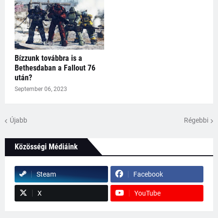
Bízzunk továbbra is a
Bethesdaban a Fallout 76
után?
September 06, 2023
Újabb
Régebbi
Közösségi Médiáink
Steam
Facebook
X
YouTube