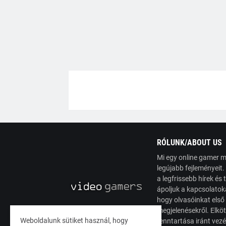
RÓLUNK/ABOUT US
Mi egy online gamer m
legújabb fejleményeit
a legfrissebb hírek é
ápoljuk a kapcsolatoka
hogy olvasóinkat első
megjelenésekről. Elköt
Weboldalunk sütiket használ, hogy
fenntartása iránt vez