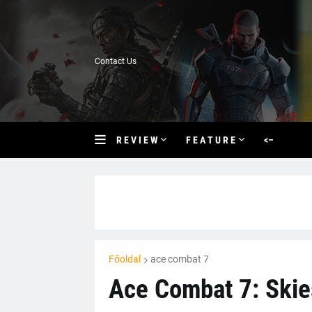
Contact Us
R E V I E W
F E A T U R E
<–
Főoldal
ace combat 7
Ace Combat 7: Skie