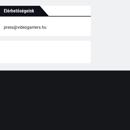
Elérhetőségeink
press@videogamers.hu