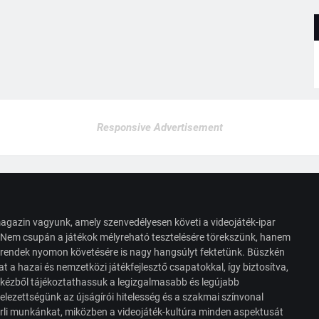
Responsive Advertisement
agazin vagyunk, amely szenvedélyesen követi a videojáték-ipar
. Nem csupán a játékok mélyreható tesztelésére törekszünk, hanem
s trendek nyomon követésére is nagy hangsúlyt fektetünk. Büszkén
t a hazai és nemzetközi játékfejlesztő csapatokkal, így biztosítva,
 kézből tájékoztathassuk a legizgalmasabb és legújabb
elezettségünk az újságírói hitelesség és a szakmai színvonal
érli munkánkat, miközben a videojáték-kultúra minden aspektusát