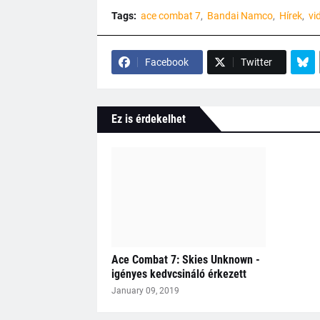
Tags:
ace combat 7
Bandai Namco
Hírek
vi
Facebook
Twitter
Ez is érdekelhet
Ace Combat 7: Skies Unknown -
igényes kedvcsináló érkezett
January 09, 2019