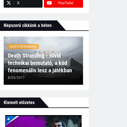
X
YouTube
Népszerű cikkünk a héten
DEATH STRANDING
Death Stranding - rövid
technikai bemutató, a köd
fenomenális lesz a játékban
8/03/2017
Kiemelt előzetes