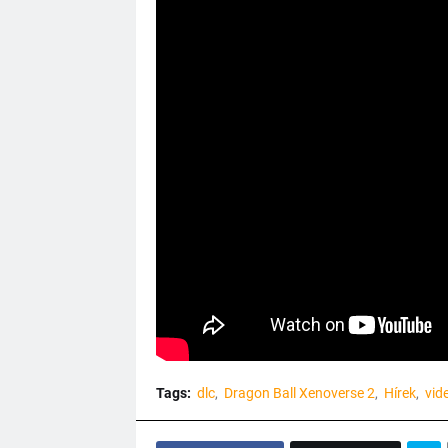
Tags:
dlc
Dragon Ball Xenoverse 2
Hírek
vid