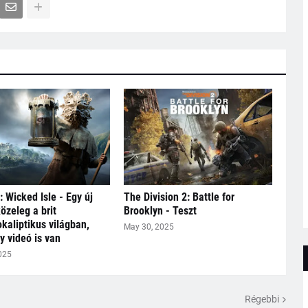
: Wicked Isle - Egy új
The Division 2: Battle for
özeleg a brit
Brooklyn - Teszt
kaliptikus világban,
May 30, 2025
 videó is van
025
Régebbi