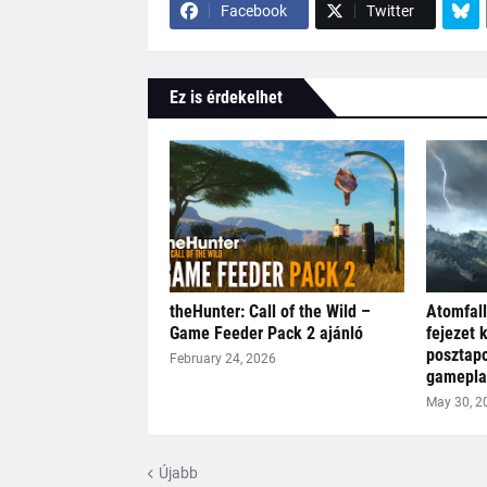
Facebook
Twitter
Ez is érdekelhet
theHunter: Call of the Wild –
Atomfall
Game Feeder Pack 2 ajánló
fejezet k
posztapo
February 24, 2026
gameplay
May 30, 2
Újabb