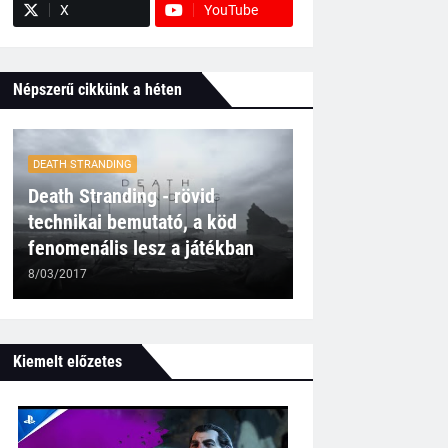
X
YouTube
Népszerű cikkünk a héten
DEATH STRANDING
Death Stranding - rövid
technikai bemutató, a köd
fenomenális lesz a játékban
8/03/2017
Kiemelt előzetes