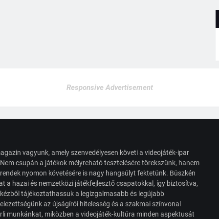
Responsive Advertisement
agazin vagyunk, amely szenvedélyesen követi a videojáték-ipar
. Nem csupán a játékok mélyreható tesztelésére törekszünk, hanem
s trendek nyomon követésére is nagy hangsúlyt fektetünk. Büszkén
t a hazai és nemzetközi játékfejlesztő csapatokkal, így biztosítva,
 kézből tájékoztathassuk a legizgalmasabb és legújabb
elezettségünk az újságírói hitelesség és a szakmai színvonal
érli munkánkat, miközben a videojáték-kultúra minden aspektusát