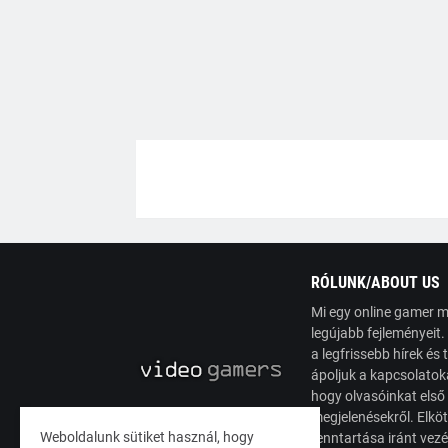
RÓLUNK/ABOUT US
Mi egy online gamer m
legújabb fejleményeit
a legfrissebb hírek é
ápoljuk a kapcsolatoka
hogy olvasóinkat első
megjelenésekről. Elköt
Weboldalunk sütiket használ, hogy
fenntartása iránt vez