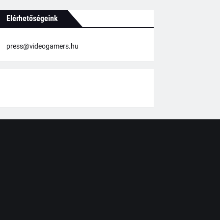
Elérhetőségeink
press@videogamers.hu