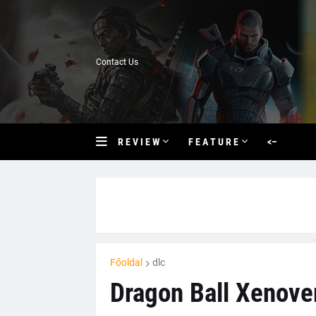
Contact Us
R E V I E W
F E A T U R E
<–
Főoldal
dlc
Dragon Ball Xenover