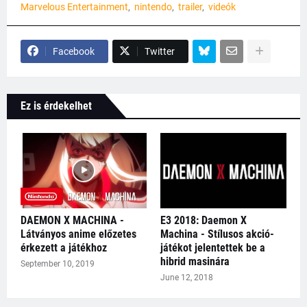
Marvelous Entertainment
nintendo
trailer
videók
Facebook
Twitter
Ez is érdekelhet
DAEMON X MACHINA -
E3 2018: Daemon X
Látványos anime előzetes
Machina - Stílusos akció-
érkezett a játékhoz
játékot jelentettek be a
hibrid masinára
September 10, 2019
June 12, 2018