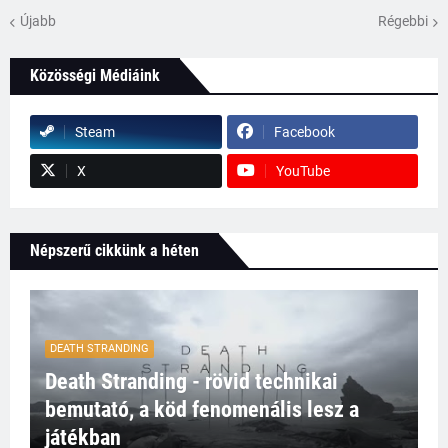
Újabb
Régebbi
Közösségi Médiáink
Steam
Facebook
X
YouTube
Népszerű cikkünk a héten
DEATH STRANDING
Death Stranding - rövid technikai
bemutató, a köd fenomenális lesz a
játékban