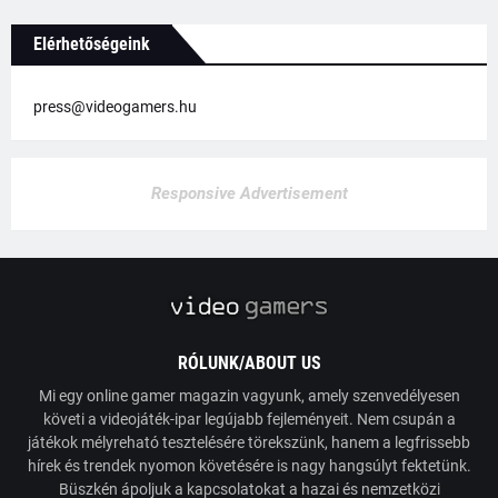
Elérhetőségeink
press@videogamers.hu
Responsive Advertisement
RÓLUNK/ABOUT US
Mi egy online gamer magazin vagyunk, amely szenvedélyesen
követi a videojáték-ipar legújabb fejleményeit. Nem csupán a
játékok mélyreható tesztelésére törekszünk, hanem a legfrissebb
hírek és trendek nyomon követésére is nagy hangsúlyt fektetünk.
Büszkén ápoljuk a kapcsolatokat a hazai és nemzetközi