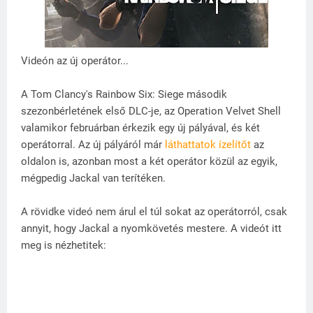
Videón az új operátor...
A Tom Clancy's Rainbow Six: Siege második
szezonbérletének első DLC-je, az Operation Velvet Shell
valamikor februárban érkezik egy új pályával, és két
operátorral. Az új pályáról már
láthattatok ízelítőt
az
oldalon is, azonban most a két operátor közül az egyik,
mégpedig Jackal van terítéken.
A rövidke videó nem árul el túl sokat az operátorról, csak
annyit, hogy Jackal a nyomkövetés mestere. A videót itt
meg is nézhetitek: