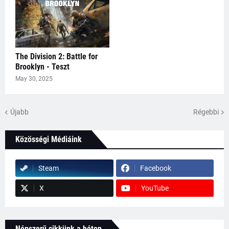
The Division 2: Battle for
Brooklyn - Teszt
May 30, 2025
Újabb
Régebbi
Közösségi Médiáink
Steam
Facebook
X
YouTube
Népszerű cikkünk a héten