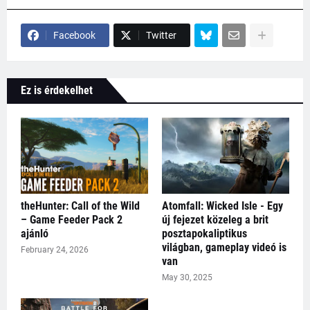
Facebook
Twitter
Ez is érdekelhet
theHunter: Call of the Wild
Atomfall: Wicked Isle - Egy
– Game Feeder Pack 2
új fejezet közeleg a brit
ajánló
posztapokaliptikus
világban, gameplay videó is
February 24, 2026
van
May 30, 2025