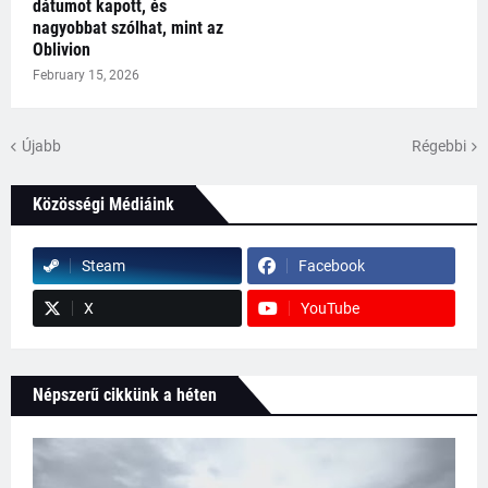
dátumot kapott, és
nagyobbat szólhat, mint az
Oblivion
February 15, 2026
Újabb
Régebbi
Közösségi Médiáink
Steam
Facebook
X
YouTube
Népszerű cikkünk a héten