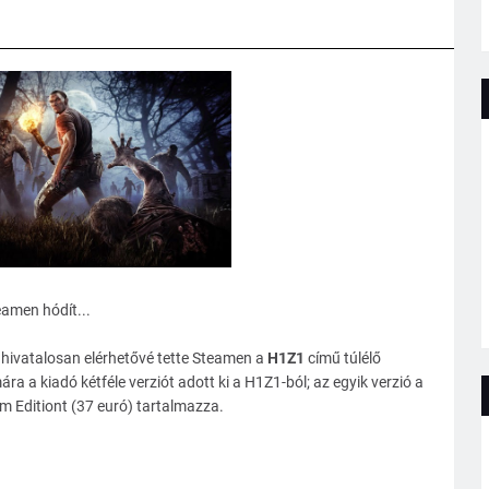
eamen hódít...
ivatalosan elérhetővé tette Steamen a
H1Z1
című túlélő
a a kiadó kétféle verziót adott ki a H1Z1-ból; az egyik verzió a
m Editiont (37 euró) tartalmazza.