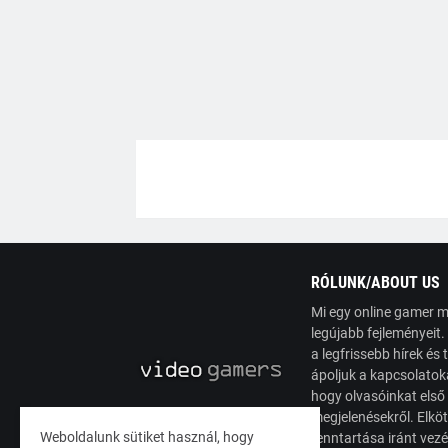
RÓLUNK/ABOUT US
Mi egy online gamer m
legújabb fejleményeit
a legfrissebb hírek é
ápoljuk a kapcsolatoka
hogy olvasóinkat első
megjelenésekről. Elköt
Weboldalunk sütiket használ, hogy
fenntartása iránt vez