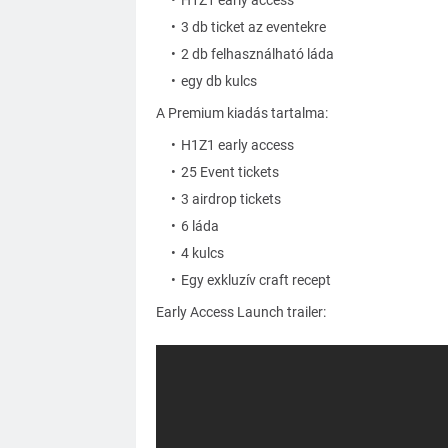
H1Z1 early access
3 db ticket az eventekre
2 db felhasználható láda
egy db kulcs
A Premium kiadás tartalma:
H1Z1 early access
25 Event tickets
3 airdrop tickets
6 láda
4 kulcs
Egy exkluzív craft recept
Early Access Launch trailer: