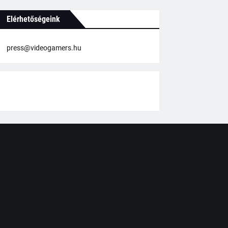
Elérhetőségeink
press@videogamers.hu