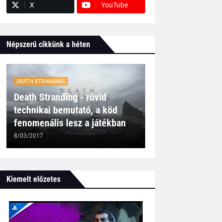
X
YouTube
Népszerű cikkünk a héten
DEATH STRANDING
Death Stranding - rövid
technikai bemutató, a köd
fenomenális lesz a játékban
8/03/2017
Kiemelt előzetes