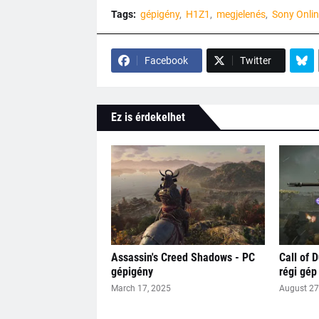
Tags:
gépigény
H1Z1
megjelenés
Sony Onlin
Facebook
Twitter
Ez is érdekelhet
Assassin's Creed Shadows - PC
Call of 
gépigény
régi gép
March 17, 2025
August 27