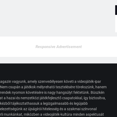
Responsive Advertisement
agazin vagyunk, amely szenvedélyesen követi a videojáték-ipar
. Nem csupán a játékok mélyreható tesztelésére törekszünk, hanem
s trendek nyomon követésére is nagy hangsúlyt fektetünk. Büszkén
t a hazai és nemzetközi játékfejlesztő csapatokkal, így biztosítva,
 kézből tájékoztathassuk a legizgalmasabb és legújabb
elezettségünk az újságírói hitelesség és a szakmai színvonal
érli munkánkat, miközben a videojáték-kultúra minden aspektusát