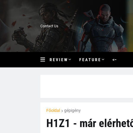
Contact Us
R E V I E W
F E A T U R E
<–
Főoldal
gépigény
H1Z1 - már elérhet