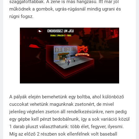
szaggatottabbak. A zene is más hangzású. Itt már jól
működnek a gombok, ugrás-rúgásnál mindig ugrani és
rúgni fogsz.
A pályák elején bemehetünk egy boltba, ahol különböző
cuccokat vehetünk magunknak zsetonért, de mivel
jelenleg végtelen zseton áll rendelkezésünkre, nem pedig
egy gépbe kell pénzt bedobálnunk, így a sok variáció közül
1 darab pluszt választhatunk: több élet, fegyver, ilyesmi.
Míg az előző 2 részben sok ellenfélnek volt baseball