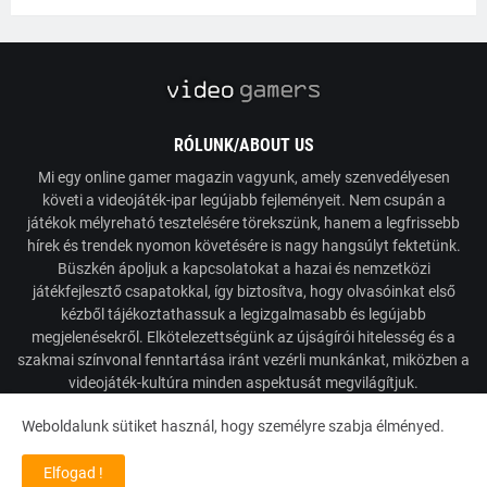
RÓLUNK/ABOUT US
Mi egy online gamer magazin vagyunk, amely szenvedélyesen
követi a videojáték-ipar legújabb fejleményeit. Nem csupán a
játékok mélyreható tesztelésére törekszünk, hanem a legfrissebb
hírek és trendek nyomon követésére is nagy hangsúlyt fektetünk.
Büszkén ápoljuk a kapcsolatokat a hazai és nemzetközi
játékfejlesztő csapatokkal, így biztosítva, hogy olvasóinkat első
kézből tájékoztathassuk a legizgalmasabb és legújabb
megjelenésekről. Elkötelezettségünk az újságírói hitelesség és a
szakmai színvonal fenntartása iránt vezérli munkánkat, miközben a
videojáték-kultúra minden aspektusát megvilágítjuk.
Weboldalunk sütiket használ, hogy személyre szabja élményed.
Powered by VideoGamers
Elfogad !