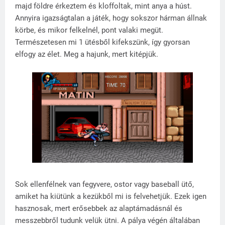
majd földre érkeztem és kloffoltak, mint anya a húst.
Annyira igazságtalan a játék, hogy sokszor hárman állnak
körbe, és mikor felkelnél, pont valaki megüt.
Természetesen mi 1 ütésből kifekszünk, így gyorsan
elfogy az élet. Meg a hajunk, mert kitépjük.
Sok ellenfélnek van fegyvere, ostor vagy baseball ütő,
amiket ha kiütünk a kezükből mi is felvehetjük. Ezek igen
hasznosak, mert erősebbek az alaptámadásnál és
messzebbről tudunk velük ütni. A pálya végén általában