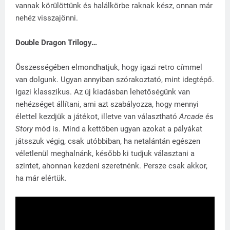
vannak körülöttünk és halálkörbe raknak kész, onnan már
nehéz visszajönni.
Double Dragon Trilogy…
Összességében elmondhatjuk, hogy igazi retro címmel
van dolgunk. Ugyan annyiban szórakoztató, mint idegtépő.
Igazi klasszikus. Az új kiadásban lehetőségünk van
nehézséget állítani, ami azt szabályozza, hogy mennyi
élettel kezdjük a játékot, illetve van választható
Arcade
és
Story
mód is. Mind a kettőben ugyan azokat a pályákat
játsszuk végig, csak utóbbiban, ha netalántán egészen
véletlenül meghalnánk, később ki tudjuk választani a
szintet, ahonnan kezdeni szeretnénk. Persze csak akkor,
ha már elértük.