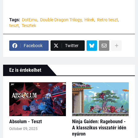
Tags:
DotEmu
Double Dragon Trilogy
Hírek
Retro teszt
teszt
Tesztek
Facebook
Twitter
Ez is érdekelhet
Absolum - Teszt
Ninja Gaiden: Ragebound -
A klasszikus visszatér idén
October 09, 2025
nyáron