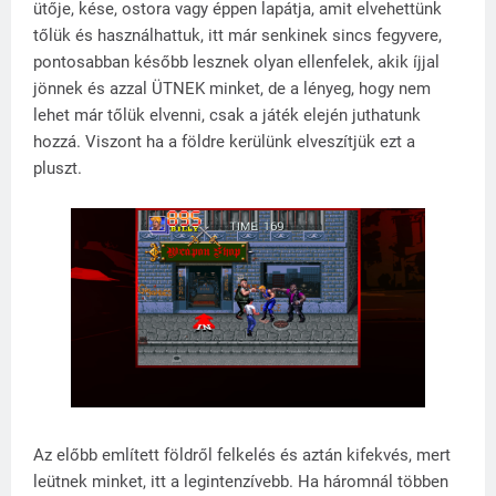
ütője, kése, ostora vagy éppen lapátja, amit elvehettünk
tőlük és használhattuk, itt már senkinek sincs fegyvere,
pontosabban később lesznek olyan ellenfelek, akik íjjal
jönnek és azzal ÜTNEK minket, de a lényeg, hogy nem
lehet már tőlük elvenni, csak a játék elején juthatunk
hozzá. Viszont ha a földre kerülünk elveszítjük ezt a
pluszt.
Az előbb említett földről felkelés és aztán kifekvés, mert
leütnek minket, itt a legintenzívebb. Ha háromnál többen