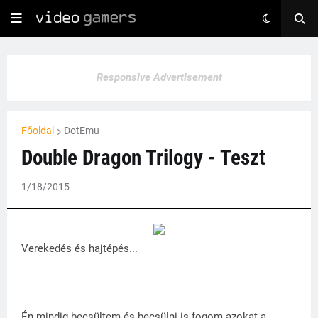
Responsive Advertisement
Főoldal
DotEmu
Double Dragon Trilogy - Teszt
1/18/2015
Verekedés és hajtépés...
Én mindig becsültem és becsülni is fogom azokat a