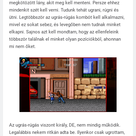
megkötözött lány, akit meg kell menteni. Persze ehhez
mindenkit szét kell verni. Tudunk tehát ugrani, rúgni és
ütni. Legtöbbször az ugrás-rúgás kombót kell alkalmazni,
mivel ez sokat sebez, és levegőben nem tudnak minket
elkapni. Sajnos azt kell mondtam, hogy az ellenfeleink
többször találnak el minket olyan pozíciókból, ahonnan
mi nem őket.
Az ugrás-rúgás viszont király, DE, nem mindig működik.
Legalábbis nekem ritkán adta be. Ilyenkor csak ugrottam,