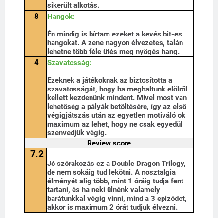
sikerült alkotás.
8
Hangok:
Én mindig is bírtam ezeket a kevés bit-es
hangokat. A zene nagyon élvezetes, talán
lehetne több féle ütés meg nyögés hang.
4
Szavatosság:
Ezeknek a játékoknak az biztosította a
szavatosságát, hogy ha meghaltunk elölről
kellett kezdenünk mindent. Mivel most van
lehetőség a pályák betöltésére, így az első
végigjátszás után az egyetlen motiváló ok
maximum az lehet, hogy ne csak egyedül
szenvedjük végig.
Review score
7.2
Jó szórakozás ez a Double Dragon Trilogy,
de nem sokáig tud lekötni. A nosztalgia
élményét alig több, mint 1 óráig tudja fent
tartani, és ha neki ülnénk valamely
barátunkkal végig vinni, mind a 3 epizódot,
akkor is maximum 2 órát tudjuk élvezni.