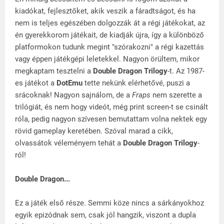
kiadókat, fejlesztőket, akik veszik a fáradtságot, és ha
nem is teljes egészében dolgozzák át a régi játékokat, az
én gyerekkorom játékait, de kiadják újra, így a különböző
platformokon tudunk megint "szórakozni" a régi kazettás
vagy éppen játékgépi leletekkel. Nagyon örültem, mikor
megkaptam tesztelni a
Double Dragon Trilogy
-t. Az 1987-
es játékot a
DotEmu
tette nekünk elérhetővé, puszi a
srácoknak! Nagyon sajnálom, de a
Fraps
nem szerette a
trilógiát, és nem hogy videót, még print screen-t se csinált
róla, pedig nagyon szívesen bemutattam volna nektek egy
rövid gameplay keretében. Szóval marad a cikk,
olvassátok véleményem tehát a
Double Dragon Trilogy
-
ról!
Double Dragon...
Ez a játék első része. Semmi köze nincs a sárkányokhoz
egyik epizódnak sem, csak jól hangzik, viszont a dupla