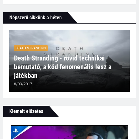
Népszerű cikkünk a héten
DEATH STRANDING
Death Stranding - rövid technikai
bemutató, a köd fenomenális lesz a
játékban
8/03/2017
Kiemelt előzetes