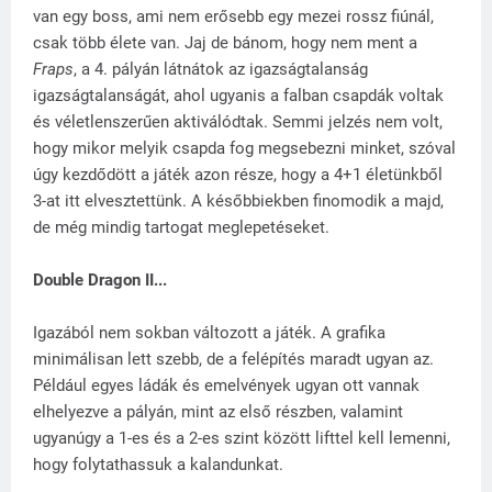
van egy boss, ami nem erősebb egy mezei rossz fiúnál,
csak több élete van. Jaj de bánom, hogy nem ment a
Fraps
, a 4. pályán látnátok az igazságtalanság
igazságtalanságát, ahol ugyanis a falban csapdák voltak
és véletlenszerűen aktiválódtak. Semmi jelzés nem volt,
hogy mikor melyik csapda fog megsebezni minket, szóval
úgy kezdődött a játék azon része, hogy a 4+1 életünkből
3-at itt elvesztettünk. A későbbiekben finomodik a majd,
de még mindig tartogat meglepetéseket.
Double Dragon II...
Igazából nem sokban változott a játék. A grafika
minimálisan lett szebb, de a felépítés maradt ugyan az.
Például egyes ládák és emelvények ugyan ott vannak
elhelyezve a pályán, mint az első részben, valamint
ugyanúgy a 1-es és a 2-es szint között lifttel kell lemenni,
hogy folytathassuk a kalandunkat.