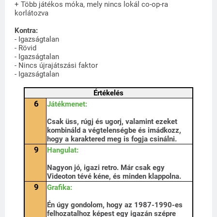
+ Több játékos móka, mely nincs lokál co-op-ra
korlátozva
Kontra:
- Igazságtalan
- Rövid
- Igazságtalan
- Nincs újrajátszási faktor
- Igazságtalan
Értékelés
6
Játékmenet:
Csak üss, rúgj és ugorj, valamint ezeket
kombináld a végtelenségbe és imádkozz,
hogy a karaktered meg is fogja csinálni.
9
Hangulat:
Nagyon jó, igazi retro. Már csak egy
Videoton tévé kéne, és minden klappolna.
9
Grafika:
Én úgy gondolom, hogy az 1987-1990-es
felhozatalhoz képest egy igazán szépre