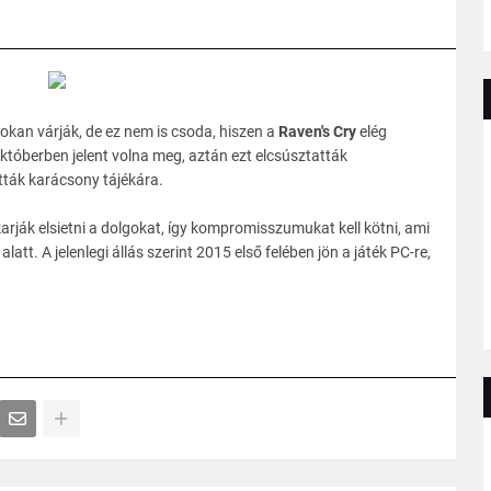
okan várják, de ez nem is csoda, hiszen a
Raven's Cry
elég
októberben jelent volna meg, aztán ezt elcsúsztatták
tták karácsony tájékára.
arják elsietni a dolgokat, így kompromisszumukat kell kötni, ami
latt. A jelenlegi állás szerint 2015 első felében jön a játék PC-re,