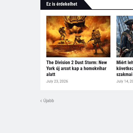
Ez is érdekelhet
The Division 2 Dust Storm: New
Miért le
York új arcot kap a homokvihar
következ
alatt
szakmai 
July 23, 2026
July 14, 2
Újabb