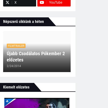
X
YouTube
Népszerű cikkünk a héten
FILMTRAILER
Újabb Csodálatos Pókember 2
előzetes
2/24/2014
Kiemelt előzetes