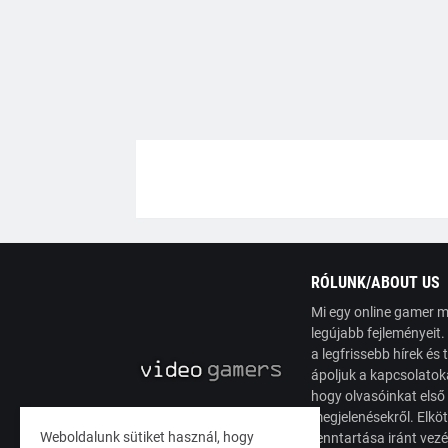
RÓLUNK/ABOUT US
Mi egy online gamer m
legújabb fejleményeit
a legfrissebb hírek é
ápoljuk a kapcsolatoka
hogy olvasóinkat első
megjelenésekről. Elköt
Weboldalunk sütiket használ, hogy
fenntartása iránt vez