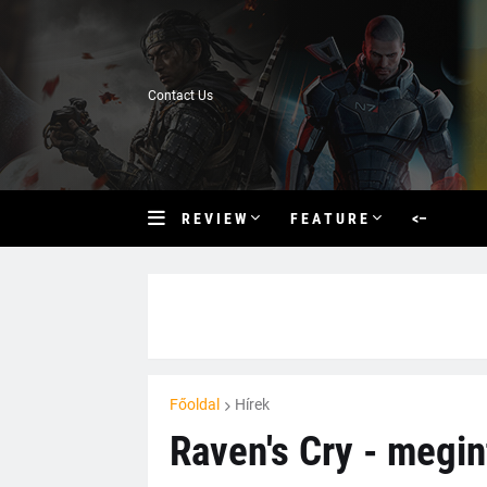
Contact Us
R E V I E W
F E A T U R E
<–
Főoldal
Hírek
Raven's Cry - megin