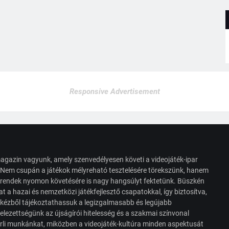
Responsive Advertisement
agazin vagyunk, amely szenvedélyesen követi a videojáték-ipar
. Nem csupán a játékok mélyreható tesztelésére törekszünk, hanem
s trendek nyomon követésére is nagy hangsúlyt fektetünk. Büszkén
t a hazai és nemzetközi játékfejlesztő csapatokkal, így biztosítva,
 kézből tájékoztathassuk a legizgalmasabb és legújabb
elezettségünk az újságírói hitelesség és a szakmai színvonal
érli munkánkat, miközben a videojáték-kultúra minden aspektusát