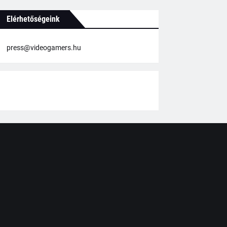
Elérhetőségeink
press@videogamers.hu