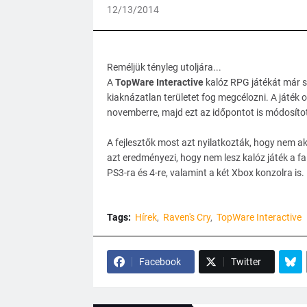
12/13/2014
Reméljük tényleg utoljára...
A
TopWare Interactive
kalóz RPG játékát már s
kiaknázatlan területet fog megcélozni. A játék 
novemberre, majd ezt az időpontot is módosíto
A fejlesztők most azt nyilatkozták, hogy nem ak
azt eredményezi, hogy nem lesz kalóz játék a fa a
PS3-ra és 4-re, valamint a két Xbox konzolra is.
Tags:
Hírek
Raven's Cry
TopWare Interactive
Facebook
Twitter