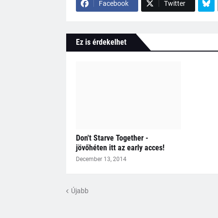
Facebook
Twitter
Ez is érdekelhet
Don't Starve Together -
jövőhéten itt az early acces!
December 13, 2014
Újabb