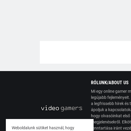
RÓLUNK/ABOUT US
Mi egy online gamer m
legújabb fejleményeit
a legfrissebb hírek é
ápoljuk a kapcsolatoka
hogy olvasóinkat első
megjelenésekről. Elköt
Weboldalunk sütiket használ, hogy
fenntartása iránt vez