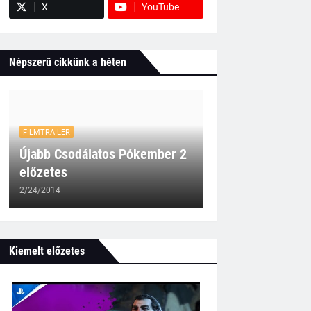
X
YouTube
Népszerű cikkünk a héten
FILMTRAILER
Újabb Csodálatos Pókember 2
előzetes
2/24/2014
Kiemelt előzetes