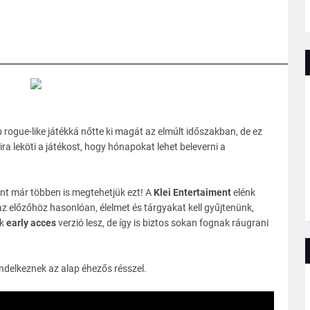
 rogue-like játékká nőtte ki magát az elmúlt időszakban, de ez
ira leköti a játékost, hogy hónapokat lehet beleverni a
ont már többen is megtehetjük ezt! A
Klei Entertaiment
elénk
z előzőhöz hasonlóan, élelmet és tárgyakat kell gyűjtenünk,
ak
early acces
verzió lesz, de így is biztos sokan fognak ráugrani
ndelkeznek az alap éhezős résszel.