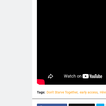
Tags:
Don't Starve Together
early access
Híre