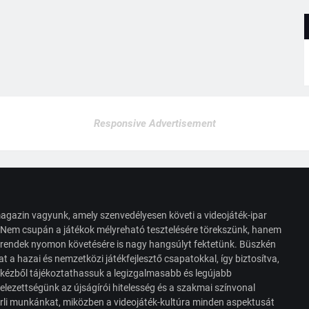
Responsive Advertisement
agazin vagyunk, amely szenvedélyesen követi a videojáték-ipar
. Nem csupán a játékok mélyreható tesztelésére törekszünk, hanem
s trendek nyomon követésére is nagy hangsúlyt fektetünk. Büszkén
t a hazai és nemzetközi játékfejlesztő csapatokkal, így biztosítva,
 kézből tájékoztathassuk a legizgalmasabb és legújabb
elezettségünk az újságírói hitelesség és a szakmai színvonal
érli munkánkat, miközben a videojáték-kultúra minden aspektusát