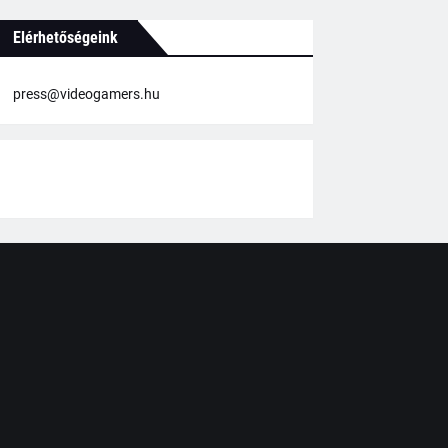
Elérhetőségeink
press@videogamers.hu