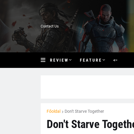
Contact Us
R E V I E W
F E A T U R E
<–
Főoldal
Don't Starve Together
Don't Starve Togethe