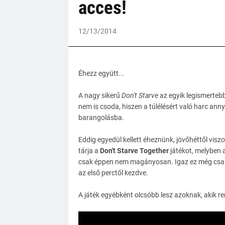
acces!
12/13/2014
Éhezz együtt...
A nagy sikerű
Don't Starve
az egyik legismertebb
nem is csoda, hiszen a túlélésért való harc anny
barangolásba.
Eddig egyedül kellett éheznünk, jövőhéttől visz
tárja a
Don't Starve Together
játékot, melyben a
csak éppen nem magányosan. Igaz ez még cs
az első perctől kezdve.
A játék egyébként olcsóbb lesz azoknak, akik re