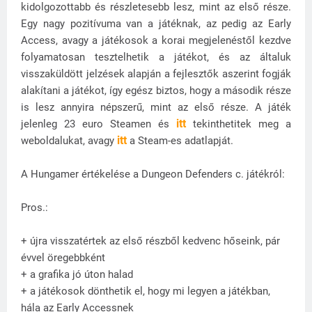
kidolgozottabb és részletesebb lesz, mint az első része.
Egy nagy pozitívuma van a játéknak, az pedig az Early
Access, avagy a játékosok a korai megjelenéstől kezdve
folyamatosan tesztelhetik a játékot, és az általuk
visszaküldött jelzések alapján a fejlesztők aszerint fogják
alakítani a játékot, így egész biztos, hogy a második része
is lesz annyira népszerű, mint az első része. A játék
itt
jelenleg 23 euro Steamen és
tekinthetitek meg a
itt
weboldalukat, avagy
a Steam-es adatlapját.
A Hungamer értékelése a Dungeon Defenders c. játékról:
Pros.:
+ újra visszatértek az első részből kedvenc hőseink, pár
évvel öregebbként
+ a grafika jó úton halad
+ a játékosok dönthetik el, hogy mi legyen a játékban,
hála az Early Accessnek