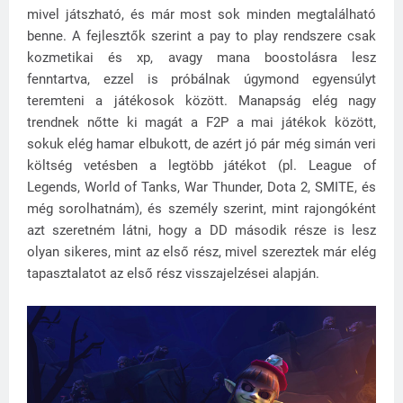
mivel játszható, és már most sok minden megtalálható
benne. A fejlesztők szerint a pay to play rendszere csak
kozmetikai és xp, avagy mana boostolásra lesz
fenntartva, ezzel is próbálnak úgymond egyensúlyt
teremteni a játékosok között. Manapság elég nagy
trendnek nőtte ki magát a F2P a mai játékok között,
sokuk elég hamar elbukott, de azért jó pár még simán veri
költség vetésben a legtöbb játékot (pl. League of
Legends, World of Tanks, War Thunder, Dota 2, SMITE, és
még sorolhatnám), és személy szerint, mint rajongóként
azt szeretném látni, hogy a DD második része is lesz
olyan sikeres, mint az első rész, mivel szereztek már elég
tapasztalatot az első rész visszajelzései alapján.