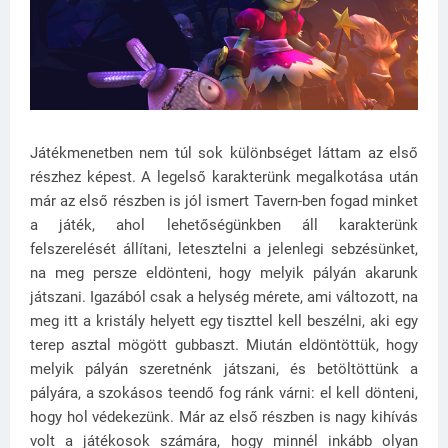
Játékmenetben nem túl sok különbséget láttam az első
részhez képest. A legelső karakterünk megalkotása után
már az első részben is jól ismert Tavern-ben fogad minket
a játék, ahol lehetőségünkben áll karakterünk
felszerelését állítani, letesztelni a jelenlegi sebzésünket,
na meg persze eldönteni, hogy melyik pályán akarunk
játszani. Igazából csak a helység mérete, ami változott, na
meg itt a kristály helyett egy tiszttel kell beszélni, aki egy
terep asztal mögött gubbaszt. Miután eldöntöttük, hogy
melyik pályán szeretnénk játszani, és betöltöttünk a
pályára, a szokásos teendő fog ránk várni: el kell dönteni,
hogy hol védekezünk. Már az első részben is nagy kihívás
volt a játékosok számára, hogy minnél inkább olyan