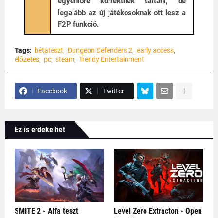
egyenlőre korrektnek tartani, de
legalább az új játékosoknak ott lesz a
F2P funkció.
Tags:
bétateszt
Dungeon Defenders 2
early access
előzetes
pc
steam
Trendy Entertainment
Facebook
Twitter
Ez is érdekelhet
SMITE 2 - Alfa teszt
Level Zero Extracton - Open