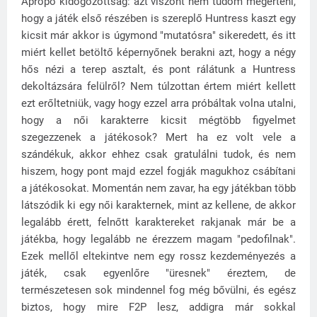
Apropó kidogozottság: azt viszont nem tudom megérteni,
hogy a játék első részében is szereplő Huntress kaszt egy
kicsit már akkor is úgymond "mutatósra" sikeredett, és itt
miért kellet betöltő képernyőnek berakni azt, hogy a négy
hős nézi a terep asztalt, és pont rálátunk a Huntress
dekoltázsára felülről? Nem túlzottan értem miért kellett
ezt erőltetniük, vagy hogy ezzel arra próbáltak volna utalni,
hogy a női karakterre kicsit mégtöbb figyelmet
szegezzenek a játékosok? Mert ha ez volt vele a
szándékuk, akkor ehhez csak gratulálni tudok, és nem
hiszem, hogy pont majd ezzel fogják magukhoz csábítani
a játékosokat. Momentán nem zavar, ha egy játékban több
látszódik ki egy női karakternek, mint az kellene, de akkor
legalább érett, felnőtt karaktereket rakjanak már be a
játékba, hogy legalább ne érezzem magam "pedofilnak".
Ezek mellől eltekintve nem egy rossz kezdeményezés a
játék, csak egyenlőre "üresnek" éreztem, de
természetesen sok mindennel fog még bővülni, és egész
biztos, hogy mire F2P lesz, addigra már sokkal