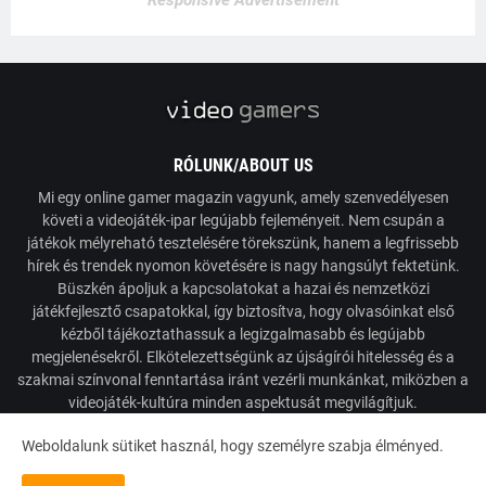
Responsive Advertisement
RÓLUNK/ABOUT US
Mi egy online gamer magazin vagyunk, amely szenvedélyesen
követi a videojáték-ipar legújabb fejleményeit. Nem csupán a
játékok mélyreható tesztelésére törekszünk, hanem a legfrissebb
hírek és trendek nyomon követésére is nagy hangsúlyt fektetünk.
Büszkén ápoljuk a kapcsolatokat a hazai és nemzetközi
játékfejlesztő csapatokkal, így biztosítva, hogy olvasóinkat első
kézből tájékoztathassuk a legizgalmasabb és legújabb
megjelenésekről. Elkötelezettségünk az újságírói hitelesség és a
szakmai színvonal fenntartása iránt vezérli munkánkat, miközben a
videojáték-kultúra minden aspektusát megvilágítjuk.
Weboldalunk sütiket használ, hogy személyre szabja élményed.
Powered by VideoGamers