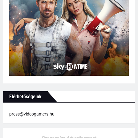
Elérhetőségeink
press@videogamers.hu