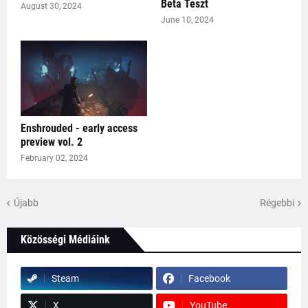
Beta Teszt
August 30, 2024
June 10, 2024
Enshrouded - early access
preview vol. 2
February 02, 2024
Újabb
Régebbi
Közösségi Médiáink
Steam
Facebook
X
YouTube