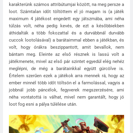
karakterünk számos attribútumjai között, na meg persze a
loot. Számtalan időt töltöttem el jó magam is (a játék
maximum 4 játékost engedett egy játszmába, ami néha
túlzás volt, néha pedig kevés, de ezt a későbbiekben
áthidalták a több fokozattal és a durvábbnál durvább
cuccok lootolásával) a barátaimmal ebben a játékban, és
volt, hogy órákra beszippantott, amit bevallok, nem
bántam meg. Eleinte az első résznek is lassú volt a
játékmenete, mivel az első pár szintet egyedül elég nehéz
meglépni, de még a barátainkkal együtt gürcölve is.
Értelem szerűen ezek a játékok arra mennek rá, hogy az
ember minnél több időt töltsön el a farmolással, vagyis a
jobbnál jobb páncélok, fegyverek megszerzésére, ami
néha vontatottá is válhat, mivel nem garantált, hogy jó
loot fog esni a pálya túlélése után.