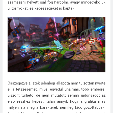
számszeríj helyett íjjal fog harcolni, avagy mindegyikőjük
új tornyokat, és képességeket is kaptak.
Összegezve a játék jelenlegi állapota nem túlzottan nyerte
el a tetszésemet, mivel egyedül unalmas, több emberrel
viszont tűrhető, de nem mutatott semmi újdonságot az
első részhez képest, talán annyit, hogy a grafika más
milyen, na meg a karakterek némileg kidolgozottabbak.