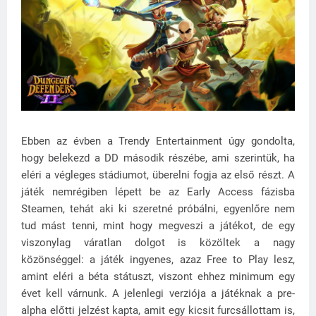
Ebben az évben a Trendy Entertainment úgy gondolta,
hogy belekezd a DD második részébe, ami szerintük, ha
eléri a végleges stádiumot, überelni fogja az első részt. A
játék nemrégiben lépett be az Early Access fázisba
Steamen, tehát aki ki szeretné próbálni, egyenlőre nem
tud mást tenni, mint hogy megveszi a játékot, de egy
viszonylag váratlan dolgot is közöltek a nagy
közönséggel: a játék ingyenes, azaz Free to Play lesz,
amint eléri a béta státuszt, viszont ehhez minimum egy
évet kell várnunk. A jelenlegi verziója a játéknak a pre-
alpha előtti jelzést kapta, amit egy kicsit furcsállottam is,