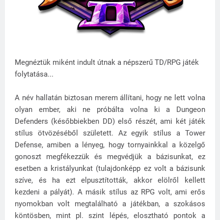
Megnéztük miként indult útnak a népszerű TD/RPG játék
folytatása...
A név hallatán biztosan merem állítani, hogy ne lett volna
olyan ember, aki ne próbálta volna ki a Dungeon
Defenders (későbbiekben DD) első részét, ami két játék
stílus ötvözéséből született. Az egyik stílus a Tower
Defense, amiben a lényeg, hogy tornyainkkal a közelgő
gonoszt megfékezzük és megvédjük a bázisunkat, ez
esetben a kristályunkat (tulajdonképp ez volt a bázisunk
szíve, és ha ezt elpusztították, akkor elölről kellett
kezdeni a pályát). A másik stílus az RPG volt, ami erős
nyomokban volt megtalálható a játékban, a szokásos
köntösben, mint pl. szint lépés, elosztható pontok a