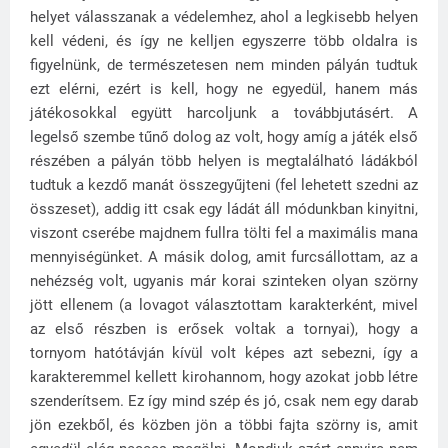
helyet válasszanak a védelemhez, ahol a legkisebb helyen
kell védeni, és így ne kelljen egyszerre több oldalra is
figyelnünk, de természetesen nem minden pályán tudtuk
ezt elérni, ezért is kell, hogy ne egyedül, hanem más
játékosokkal együtt harcoljunk a továbbjutásért. A
legelső szembe tűnő dolog az volt, hogy amíg a játék első
részében a pályán több helyen is megtalálható ládákból
tudtuk a kezdő manát összegyűjteni (fel lehetett szedni az
összeset), addig itt csak egy ládát áll módunkban kinyitni,
viszont cserébe majdnem fullra tölti fel a maximális mana
mennyiségünket. A másik dolog, amit furcsállottam, az a
nehézség volt, ugyanis már korai szinteken olyan szörny
jött ellenem (a lovagot választottam karakterként, mivel
az első részben is erősek voltak a tornyai), hogy a
tornyom hatótávján kívül volt képes azt sebezni, így a
karakteremmel kellett kirohannom, hogy azokat jobb létre
szenderítsem. Ez így mind szép és jó, csak nem egy darab
jön ezekből, és közben jön a többi fajta szörny is, amit