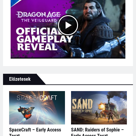
Előzetesek
SpaceCraft – Early Access
SAND: Raiders of Sophie –
Teszt
Early Access Teszt